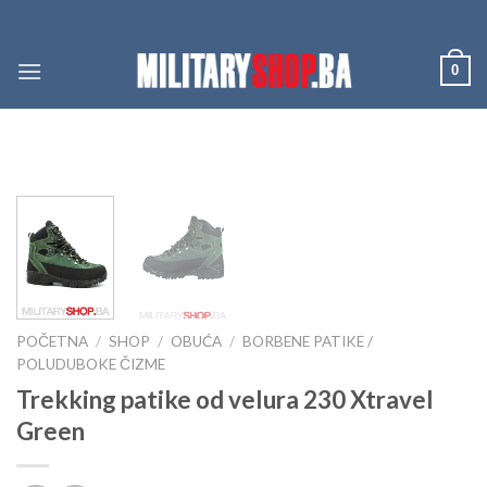
Skip
to
content
0
POČETNA
/
SHOP
/
OBUĆA
/
BORBENE PATIKE /
POLUDUBOKE ČIZME
Trekking patike od velura 230 Xtravel
Green