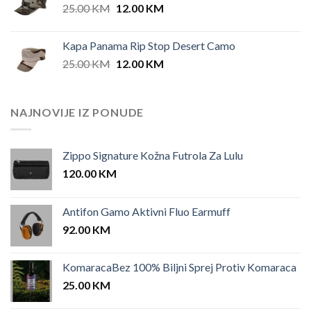
Original
Current
25.00
KM
12.00
KM
price
price
was:
is:
Kapa Panama Rip Stop Desert Camo
25.00 KM.
12.00 KM.
Original
Current
25.00
KM
12.00
KM
price
price
was:
is:
25.00 KM.
12.00 KM.
NAJNOVIJE IZ PONUDE
Zippo Signature Kožna Futrola Za Lulu
120.00
KM
Antifon Gamo Aktivni Fluo Earmuff
92.00
KM
KomaracaBez 100% Biljni Sprej Protiv Komaraca
25.00
KM