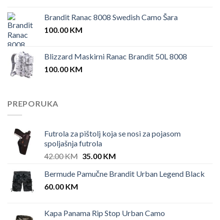
Brandit Ranac 8008 Swedish Camo Šara
100.00
KM
Blizzard Maskirni Ranac Brandit 50L 8008
100.00
KM
PREPORUKA
Futrola za pištolj koja se nosi za pojasom
spoljašnja futrola
Original
Current
42.00
KM
35.00
KM
price
price
Bermude Pamučne Brandit Urban Legend Black
was:
is:
60.00
KM
42.00 KM.
35.00 KM.
Kapa Panama Rip Stop Urban Camo