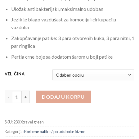
Uložak antibakterijski, maksimalno udoban
Jezik je blago vazdušast za komociju i cirkupaciju
vazduha
Zakopčavanje patike: 3 para otvorenih kuka, 3 para nitni, 1
par ringlica
Pertla crne boje sa dodatom šarom u boji patike
VELIČINA
Trekking patike od velura 230 Xtravel Green količina
DODAJ U KORPU
SKU:
230 Xtravel green
Kategorija:
Borbene patike / poluduboke čizme