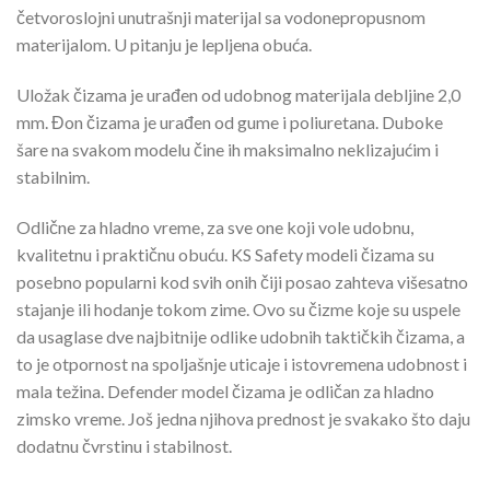
četvoroslojni unutrašnji materijal sa vodonepropusnom
materijalom. U pitanju je lepljena obuća.
Uložak čizama je urađen od udobnog materijala debljine 2,0
mm. Đon čizama je urađen od gume i poliuretana. Duboke
šare na svakom modelu čine ih maksimalno neklizajućim i
stabilnim.
Odlične za hladno vreme, za sve one koji vole udobnu,
kvalitetnu i praktičnu obuću. KS Safety modeli čizama su
posebno popularni kod svih onih čiji posao zahteva višesatno
stajanje ili hodanje tokom zime. Ovo su čizme koje su uspele
da usaglase dve najbitnije odlike udobnih taktičkih čizama, a
to je otpornost na spoljašnje uticaje i istovremena udobnost i
mala težina. Defender model čizama je odličan za hladno
zimsko vreme. Još jedna njihova prednost je svakako što daju
dodatnu čvrstinu i stabilnost.