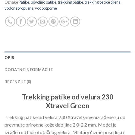
Oznake
Patike
,
povoljno patike
,
trekking patike
,
trekking patike cijena
,
vodonepropusne
,
vodootporne
OPIS
DODATNE INFORMACIJE
RECENZIJE (0)
Trekking patike od velura 230
Xtravel Green
Trekking patike od velura 230 Xtravel Greenizrađene su od
prevrnute prirodne kože debljine 2,0-2,2 mm
.
Model je
izrađen od hidrofobičnog velura. Military čizme poseduju i