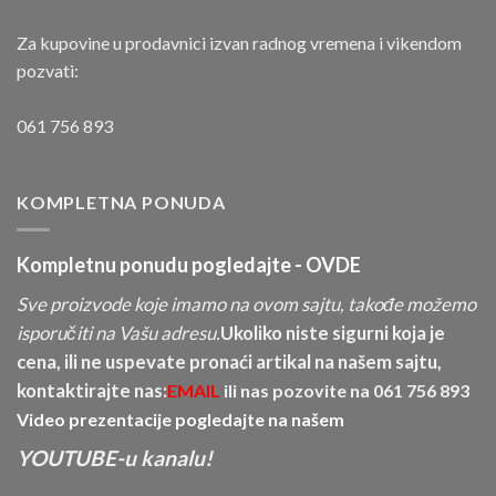
Za kupovine u prodavnici izvan radnog vremena i vikendom
pozvati:
061 756 893
KOMPLETNA PONUDA
Kompletnu ponudu pogledajte -
OVDE
Sve proizvode koje imamo na ovom sajtu, takođe možemo
isporučiti na Vašu adresu.
Ukoliko niste sigurni koja je
cena, ili ne uspevate pronaći artikal na našem sajtu,
kontaktirajte nas:
EMAIL
ili nas pozovite na
061 756 893
Video prezentacije pogledajte na našem
YOUTUBE-u kanalu!