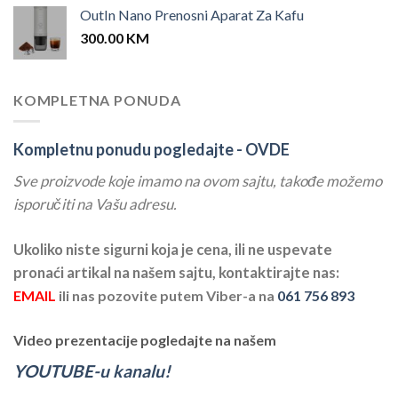
OutIn Nano Prenosni Aparat Za Kafu
300.00
KM
KOMPLETNA PONUDA
Kompletnu ponudu pogledajte -
OVDE
Sve proizvode koje imamo na ovom sajtu, takođe možemo
isporučiti na Vašu adresu.
Ukoliko niste sigurni koja je cena, ili ne uspevate
pronaći artikal na našem sajtu, kontaktirajte nas:
EMAIL
ili nas pozovite putem Viber-a na
061 756 893
Video prezentacije pogledajte na našem
YOUTUBE-u kanalu!