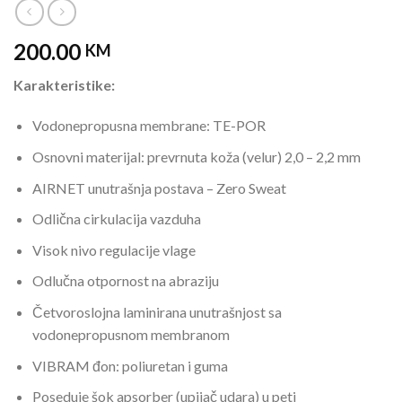
200.00
KM
Karakteristike:
Vodonepropusna membrane: TE-POR
Osnovni materijal: prevrnuta koža (velur) 2,0 – 2,2 mm
AIRNET unutrašnja postava – Zero Sweat
Odlična cirkulacija vazduha
Visok nivo regulacije vlage
Odlučna otpornost na abraziju
Četvoroslojna laminirana unutrašnjost sa
vodonepropusnom membranom
VIBRAM đon: poliuretan i guma
Poseduje šok apsorber (upijač udara) u peti