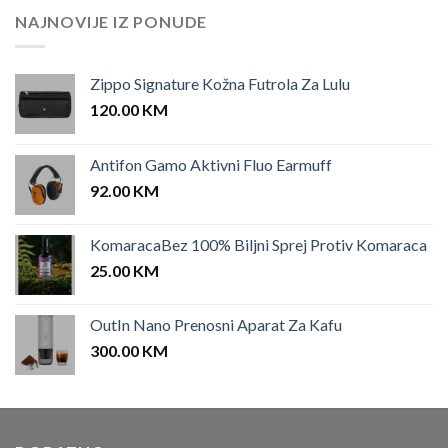
NAJNOVIJE IZ PONUDE
Zippo Signature Kožna Futrola Za Lulu
120.00
KM
Antifon Gamo Aktivni Fluo Earmuff
92.00
KM
KomaracaBez 100% Biljni Sprej Protiv Komaraca
25.00
KM
OutIn Nano Prenosni Aparat Za Kafu
300.00
KM