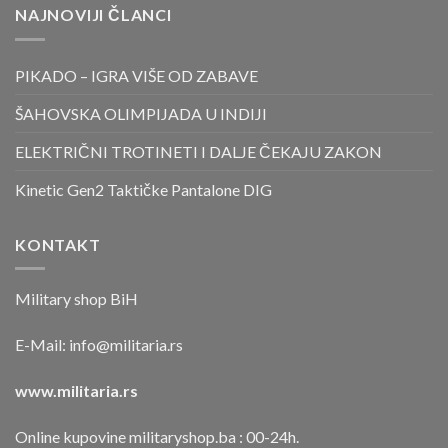
NAJNOVIJI ČLANCI
PIKADO – IGRA VIŠE OD ZABAVE
ŠAHOVSKA OLIMPIJADA U INDIJI
ELEKTRIČNI TROTINETI I DALJE ČEKAJU ZAKON
Kinetic Gen2 Taktičke Pantalone DIG
KONTAKT
Military shop BiH
E-Mail:
info@militaria.rs
www.militaria.rs
Online kupovine militaryshop.ba : 00-24h.