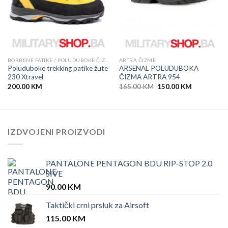
BORBENE PATIKE / POLUDUBOKE ČIZME
ARTRA ČIZME
Poluduboke trekking patike žute
ARSENAL POLUDUBOKA
230 Xtravel
ČIZMA ARTRA 954
Original
Current
200.00
KM
165.00
KM
150.00
KM
price
price
was:
is:
165.00 KM.
150.00 KM.
IZDVOJENI PROIZVODI
PANTALONE PENTAGON BDU RIP-STOP 2.0
SIVE
90.00
KM
Taktički crni prsluk za Airsoft
115.00
KM