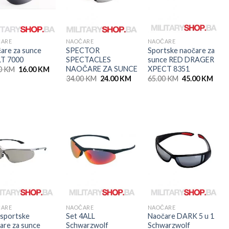
ČARE
NAOČARE
NAOČARE
are za sunce
SPECTOR
Sportske naočare za
T 7000
SPECTACLES
sunce RED DRAGER
NAOČARE ZA SUNCE
XPECT 8351
Original
Current
0
KM
16.00
KM
price
price
Original
Current
Original
Curr
34.00
KM
24.00
KM
65.00
KM
45.00
KM
was:
is:
price
price
price
pric
22.00 KM.
16.00 KM.
was:
is:
was:
is:
34.00 KM.
24.00 KM.
65.00 KM.
45.0
ČARE
NAOČARE
NAOČARE
 sportske
Set 4ALL
Naočare DARK 5 u 1
are za sunce
Schwarzwolf
Schwarzwolf