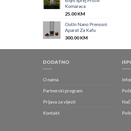
Biljni Sprej Protiv
Komaraca
25.00
KM
OutIn Nano Prenosni
Aparat Za Kafu
300.00
KM
DODATNO
ISP
O nama
Info
Partnerski program
Pošt
Prijava za vijesti
Nači
Kontakt
Poli