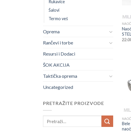
Rukavice
Šalovi
Termo veš
NAO
Naoč
Oprema
STEL
22.0
Rančevi i torbe
Resursi i Dodaci
ŠOK AKCIJA
Taktička oprema
Uncategorized
PRETRAŽITE PROIZVODE
NAO
Bele
naoč