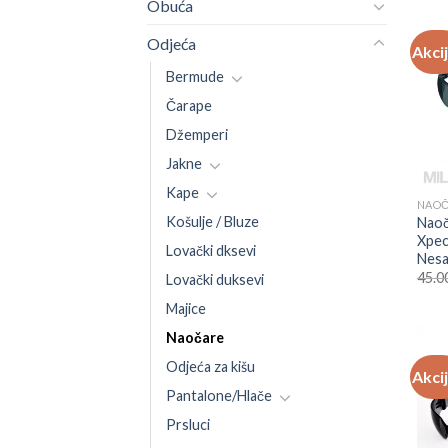
Obuća
Odjeća
Akci
Bermude
Čarape
Džemperi
Jakne
Kape
NAO
Košulje / Bluze
Naoč
Xpec
Lovački dksevi
Nesa
45.0
Lovački duksevi
Majice
Naočare
Odjeća za kišu
Akci
Pantalone/Hlače
Prsluci