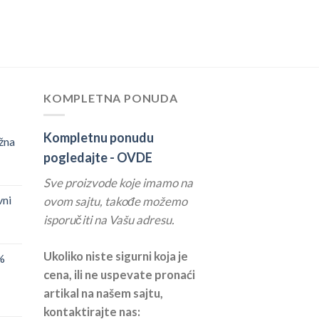
KOMPLETNA PONUDA
Kompletnu ponudu
žna
pogledajte -
OVDE
Sve proizvode koje imamo na
vni
ovom sajtu, takođe možemo
isporučiti na Vašu adresu.
Ukoliko niste sigurni koja je
%
cena, ili ne uspevate pronaći
artikal na našem sajtu,
kontaktirajte nas: