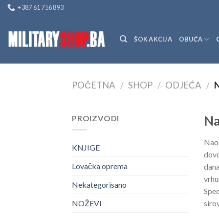
Skip
+387 61 756 893
to
content
ŠOK AKCIJA
OBUĆA
POČETNA
/
SHOP
/
ODJEĆA
/
N
Na
PROIZVODI
Naoč
KNJIGE
dovo
Lovačka oprema
dana
vrhu
Nekategorisano
Spec
siro
NOŽEVI