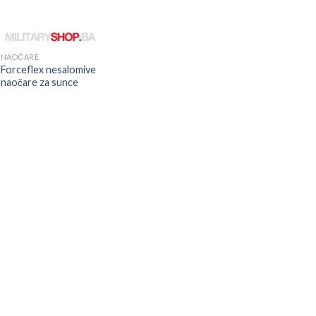
NAOČARE
Forceflex nesalomive
naočare za sunce
ent
e
0 KM.