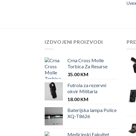
Uve
IZDVOJENI PROIZVODI
PR
Crna Cross Molle
Torbica Za Resurse
35.00
KM
Futrola za rezervni
okvir Militaria
18.00
KM
Baterijska lampa Police
XQ-T8626
Medicinski Fakultet