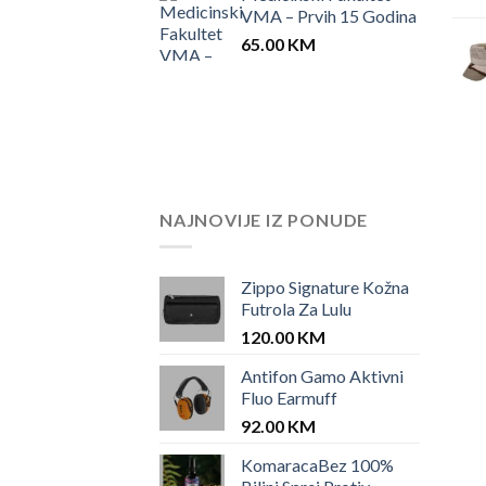
VMA – Prvih 15 Godina
65.00
KM
NAJNOVIJE IZ PONUDE
Zippo Signature Kožna
Futrola Za Lulu
120.00
KM
Antifon Gamo Aktivni
Fluo Earmuff
92.00
KM
KomaracaBez 100%