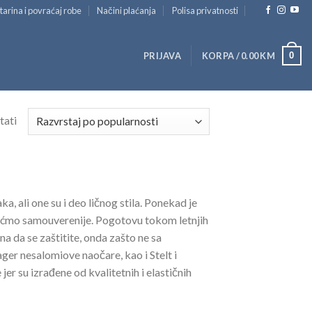
tarina i povraćaj robe
Načini plaćanja
Polisa privatnosti
0
PRIJAVA
KORPA /
0.00
KM
tati
, ali one su i deo ličnog stila. Ponekad je
ećmo samouverenije. Pogotovu tokom letnjih
a da se zaštitite, onda zašto ne sa
er nesalomiove naočare, kao i Stelt i
er su izrađene od kvalitetnih i elastičnih