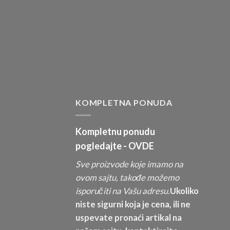
KOMPLETNA PONUDA
Kompletnu ponudu
pogledajte -
OVDE
Sve proizvode koje imamo na
ovom sajtu, takođe možemo
isporučiti na Vašu adresu.
Ukoliko
niste sigurni koja je cena, ili ne
uspevate pronaći artikal na