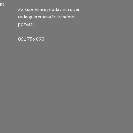
one
Za kupovine u prodavnici izvan
radnog vremena i vikendom
pozvati:
061 756 893