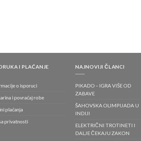
ORUKA I PLAĆANJE
NAJNOVIJI ČLANCI
rmacije o isporuci
PIKADO – IGRA VIŠE OD
ZABAVE
arina i povraćaj robe
ŠAHOVSKA OLIMPIJADA U
ni plaćanja
INDIJI
sa privatnosti
ELEKTRIČNI TROTINETI I
DALJE ČEKAJU ZAKON