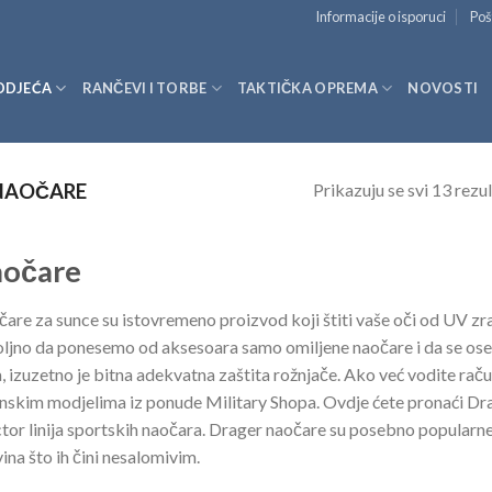
Informacije o isporuci
Poš
ODJEĆA
RANČEVI I TORBE
TAKTIČKA OPREMA
NOVOSTI
Prikazuju se svi 13 rezul
AOČARE
očare
are za sunce su istovremeno proizvod koji štiti vaše oči od UV zraka
ljno da ponesemo od aksesoara samo omiljene naočare i da se os
, izuzetno je bitna adekvatna zaštita rožnjače. Ako već vodite račun
nskim modjelima iz ponude Military Shopa. Ovdje ćete pronaći Drag
tor linija sportskih naočara. Drager naočare su posebno popularne j
vina što ih čini nesalomivim.