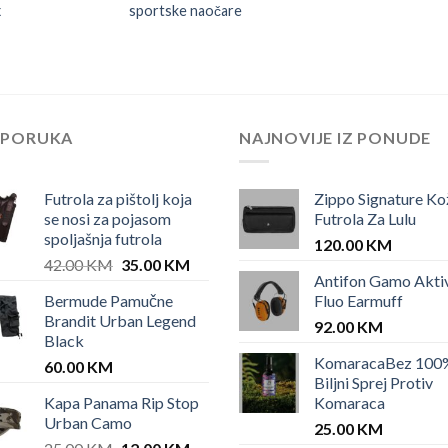
x
sportske naočare
EPORUKA
NAJNOVIJE IZ PONUDE
Futrola za pištolj koja
Zippo Signature Ko
se nosi za pojasom
Futrola Za Lulu
spoljašnja futrola
120.00
KM
Original
Current
42.00
KM
35.00
KM
Antifon Gamo Akti
price
price
Bermude Pamučne
Fluo Earmuff
was:
is:
Brandit Urban Legend
42.00 KM.
35.00 KM.
92.00
KM
Black
KomaracaBez 100
60.00
KM
Biljni Sprej Protiv
Kapa Panama Rip Stop
Komaraca
Urban Camo
25.00
KM
Original
Current