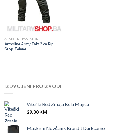
ARMOLINE PANTALONE
Armoline Army Taktičke Rip-
Stop Zelene
IZDVOJENI PROIZVODI
Viteški Red Zmaja Bela Majica
29.00
KM
Maskirni Novčanik Brandit Darkcamo