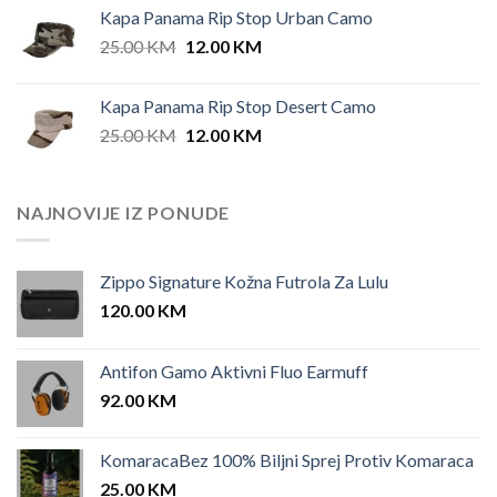
Kapa Panama Rip Stop Urban Camo
Original
Current
25.00
KM
12.00
KM
price
price
was:
is:
Kapa Panama Rip Stop Desert Camo
25.00 KM.
12.00 KM.
Original
Current
25.00
KM
12.00
KM
price
price
was:
is:
25.00 KM.
12.00 KM.
NAJNOVIJE IZ PONUDE
Zippo Signature Kožna Futrola Za Lulu
120.00
KM
Antifon Gamo Aktivni Fluo Earmuff
92.00
KM
KomaracaBez 100% Biljni Sprej Protiv Komaraca
25.00
KM