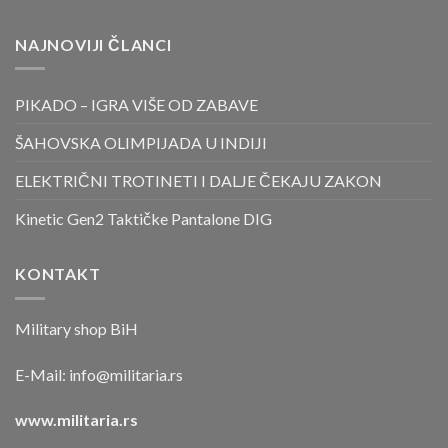
NAJNOVIJI ČLANCI
PIKADO – IGRA VIŠE OD ZABAVE
ŠAHOVSKA OLIMPIJADA U INDIJI
ELEKTRIČNI TROTINETI I DALJE ČEKAJU ZAKON
Kinetic Gen2 Taktičke Pantalone DIG
KONTAKT
Military shop BiH
E-Mail:
info@militaria.rs
www.militaria.rs