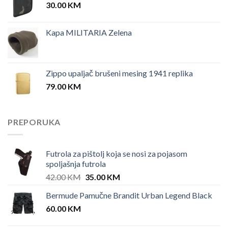
30.00
KM
Kapa MILITARIA Zelena
Zippo upaljač brušeni mesing 1941 replika
79.00
KM
PREPORUKA
Futrola za pištolj koja se nosi za pojasom
spoljašnja futrola
Original
Current
42.00
KM
35.00
KM
price
price
Bermude Pamučne Brandit Urban Legend Black
was:
is:
60.00
KM
42.00 KM.
35.00 KM.