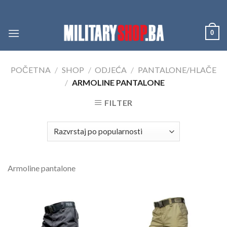
Skip
to
content
0
POČETNA
/
SHOP
/
ODJEĆA
/
PANTALONE/HLAČE
/
ARMOLINE PANTALONE
FILTER
Armoline pantalone