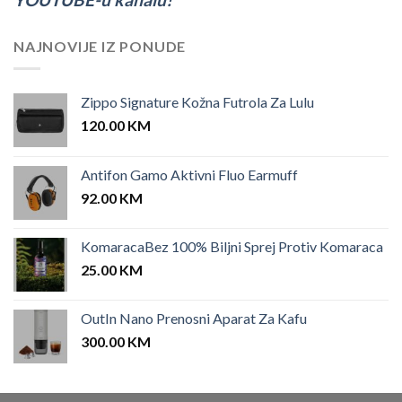
NAJNOVIJE IZ PONUDE
Zippo Signature Kožna Futrola Za Lulu
120.00
KM
Antifon Gamo Aktivni Fluo Earmuff
92.00
KM
KomaracaBez 100% Biljni Sprej Protiv Komaraca
25.00
KM
OutIn Nano Prenosni Aparat Za Kafu
300.00
KM