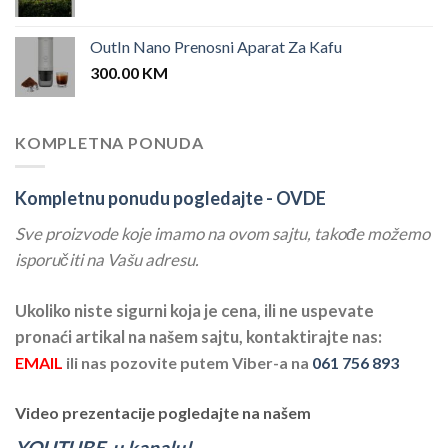
OutIn Nano Prenosni Aparat Za Kafu
300.00
KM
KOMPLETNA PONUDA
Kompletnu ponudu pogledajte -
OVDE
Sve proizvode koje imamo na ovom sajtu, takođe možemo
isporučiti na Vašu adresu.
Ukoliko niste sigurni koja je cena, ili ne uspevate
pronaći artikal na našem sajtu, kontaktirajte nas:
EMAIL
ili nas pozovite putem Viber-a na
061 756 893
Video prezentacije pogledajte na našem
YOUTUBE-u kanalu!