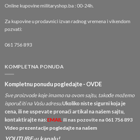
Online kupovine militaryshop.ba : 00-24h.
Za kupovine u prodavnici izvan radnog vremena i vikendom
pozvati:
061 756 893
KOMPLETNA PONUDA
Kompletnu ponudu pogledajte -
OVDE
Sve proizvode koje imamo na ovom sajtu, takođe možemo
isporučiti na Vašu adresu.
Ukoliko niste sigurni koja je
cena, ili ne uspevate pronaći artikal na našem sajtu,
kontaktirajte nas:
EMAIL
ili nas pozovite na
061 756 893
Video prezentacije pogledajte na našem
YOUTUBE-u kanalu!