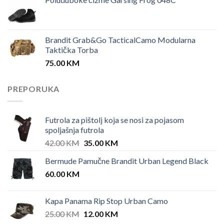
Brandit Grab&Go TacticalCamo Modularna
Taktička Torba
75.00
KM
PREPORUKA
Futrola za pištolj koja se nosi za pojasom
spoljašnja futrola
Original
Current
42.00
KM
35.00
KM
price
price
Bermude Pamučne Brandit Urban Legend Black
was:
is:
60.00
KM
42.00 KM.
35.00 KM.
Kapa Panama Rip Stop Urban Camo
Original
Current
25.00
KM
12.00
KM
price
price