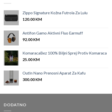
Zippo Signature Kožna Futrola Za Lulu
120.00
KM
Antifon Gamo Aktivni Fluo Earmuff
92.00
KM
KomaracaBez 100% Biljni Sprej Protiv Komaraca
25.00
KM
OutIn Nano Prenosni Aparat Za Kafu
300.00
KM
DODATNO