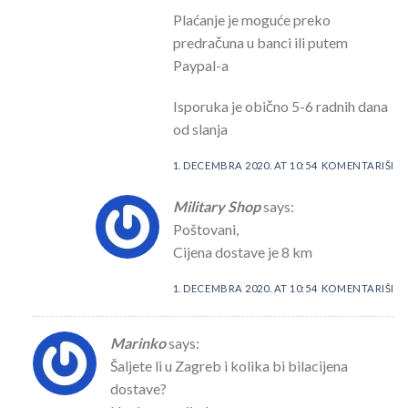
Plaćanje je moguće preko
predračuna u banci ili putem
Paypal-a
Isporuka je obično 5-6 radnih dana
od slanja
1. DECEMBRA 2020. AT 10:54
KOMENTARIŠI
Military Shop
says:
Poštovani,
Cijena dostave je 8 km
1. DECEMBRA 2020. AT 10:54
KOMENTARIŠI
Marinko
says:
Šaljete li u Zagreb i kolika bi bilacijena
dostave?