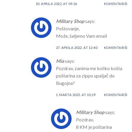
20. APRILA 2022. AT 09:26
KOMENTARIŠI
Military Shop
says:
Poštovanje,
Može, šaljemo Vam email
27. APRILA 2022. AT 12:40
KOMENTARIŠI
Mia
says:
Pozdrav, zanima me koliko košta
poštarina za zippo upaljač do
Bugojna?
1. MARTA 2023. AT 10:29
KOMENTARIŠI
Military Shop
says:
Pozdrav,
8 KM je poštarina