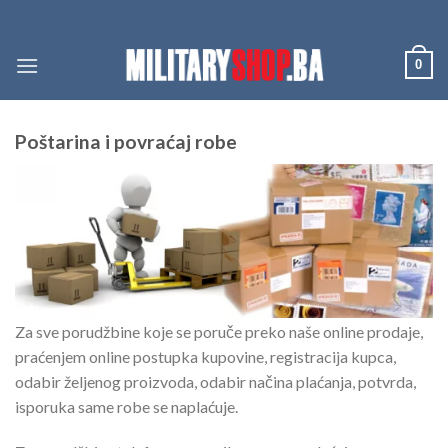
Skip
to
content
0
P
oštarina i povraćaj robe
Za sve porudžbine koje se poruče preko naše online prodaje,
praćenjem online postupka kupovine, registracija kupca,
odabir željenog proizvoda, odabir načina plaćanja, potvrda,
isporuka same robe se naplaćuje.