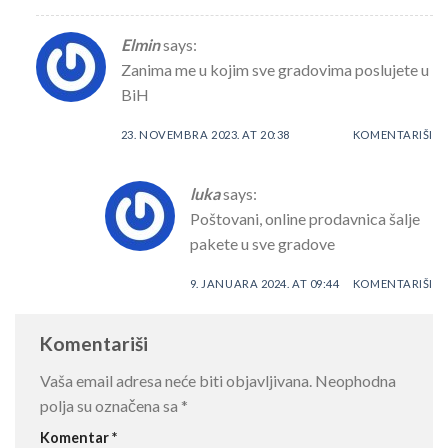
Elmin
says:
Zanima me u kojim sve gradovima poslujete u
BiH
23. NOVEMBRA 2023. AT 20:38
KOMENTARIŠI
luka
says:
Poštovani, online prodavnica šalje
pakete u sve gradove
9. JANUARA 2024. AT 09:44
KOMENTARIŠI
Komentariši
Vaša email adresa neće biti objavljivana.
Neophodna
polja su označena sa
*
Komentar
*