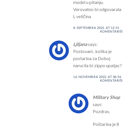
model u pitanju.
Verovatno bi odgovarala
L veličina
4. SEPTEMBRA 2021. AT 12:51
KOMENTARIŠI
Ljiljana
says:
Postovani , kolika je
postarina za Doboj
narucila bi zippo upaljac?
16. NOVEMBRA 2022. AT 06:56
KOMENTARIŠI
Military Shop
says:
Pozdrav,
Poštarina je 8