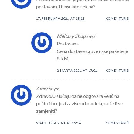
postavom Thinsulate zelena?
17. FEBRUARA 2021. AT 18:13
KOMENTARIŠI
Military Shop
says:
Postovana
Cena dostave za sve nase pakete je
8 KM
2. MARTA 2021. AT 17:01
KOMENTARIŠI
Amer
says:
Zdravo.U slučaju da ne odgovara veličina
pošto i brojevi zavise od modela,može li se
zamjeniti?
9. AUGUSTA 2021. AT 19:16
KOMENTARIŠI