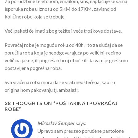
Za porudžbine telefonom, emailom, sms, naplaćuje se sama
isporuka robe u iznosu od 5KM do 17KM, zavisno od
količine robe koja se trebuje.
Veći paketi će imati zbog težite i veće troškove dostave.
Povraćaj robe je moguć u roku od 48h, i to za slučaj da se
poručila roba koja je neodgovarajuća po veličini, recimo
veličina jakne, ili pogrešan broj obuće ili da vam je greškom
dostavljena pogrešna roba.
Sva vraćena roba mora da se vrati neoštećena, kao i u
originalnom pakovanju tj. ambalaži.
38 THOUGHTS ON “
POŠTARINA I POVRAĆAJ
ROBE
”
Miroslav Šemper
says:
Upravo sam preuzeo poručene pantolone