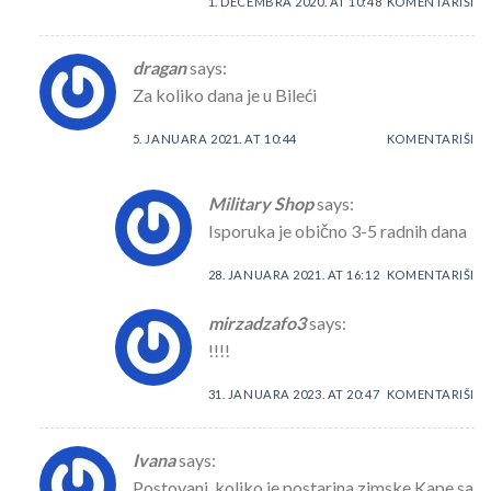
1. DECEMBRA 2020. AT 10:48
KOMENTARIŠI
dragan
says:
Za koliko dana je u Bileći
5. JANUARA 2021. AT 10:44
KOMENTARIŠI
Military Shop
says:
Isporuka je obično 3-5 radnih dana
28. JANUARA 2021. AT 16:12
KOMENTARIŠI
mirzadzafo3
says:
!!!!
31. JANUARA 2023. AT 20:47
KOMENTARIŠI
Ivana
says:
Postovani, koliko je postarina zimske Kape sa