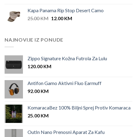
was:
is:
Kapa Panama Rip Stop Desert Camo
25.00 KM.
12.00 KM.
Original
Current
25.00
KM
12.00
KM
price
price
was:
is:
25.00 KM.
12.00 KM.
NAJNOVIJE IZ PONUDE
Zippo Signature Kožna Futrola Za Lulu
120.00
KM
Antifon Gamo Aktivni Fluo Earmuff
92.00
KM
KomaracaBez 100% Biljni Sprej Protiv Komaraca
25.00
KM
OutIn Nano Prenosni Aparat Za Kafu