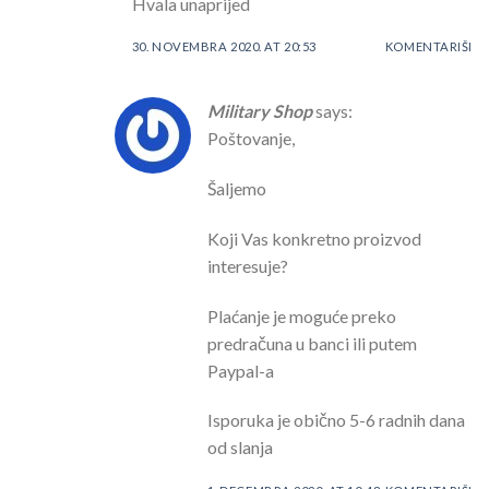
Hvala unaprijed
30. NOVEMBRA 2020. AT 20:53
KOMENTARIŠI
Military Shop
says:
Poštovanje,
Šaljemo
Koji Vas konkretno proizvod
interesuje?
Plaćanje je moguće preko
predračuna u banci ili putem
Paypal-a
Isporuka je obično 5-6 radnih dana
od slanja