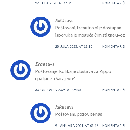
27. JULA 2023. AT 16:23
KOMENTARIŠI
luka
says:
Poštovani, trenutno nije dostupan
isporuka je moguća čim stigne uvoz
28. JULA 2023. AT 12:15
KOMENTARIŠI
Erna
says:
Poštovanje, kolika je dostava za Zippo
upaljac za Sarajevo?
30. OKTOBRA 2023. AT 09:35
KOMENTARIŠI
luka
says:
Poštovani, pozovite nas
9. JANUARA 2024. AT 09:46
KOMENTARIŠI