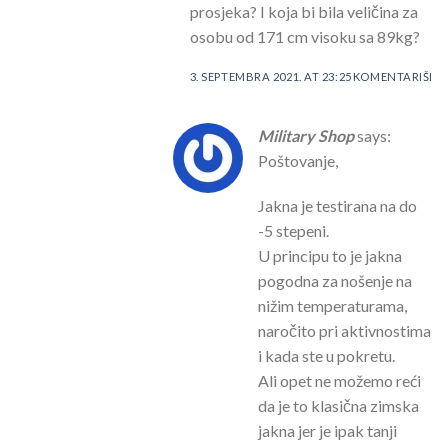
prosjeka? I koja bi bila veličina za
osobu od 171 cm visoku sa 89kg?
3. SEPTEMBRA 2021. AT 23:25
KOMENTARIŠI
Military Shop
says:
Poštovanje,
Jakna je testirana na do
-5 stepeni.
U principu to je jakna
pogodna za nošenje na
nižim temperaturama,
naročito pri aktivnostima
i kada ste u pokretu.
Ali opet ne možemo reći
da je to klasična zimska
jakna jer je ipak tanji