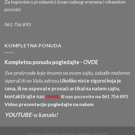
Za kupovine u prodavnici izvan radnog vremena i vikendom
pozvati:
061 756 893
KOMPLETNA PONUDA
Kompletnu ponudu pogledajte -
OVDE
Sve proizvode koje imamo na ovom sajtu, takođe možemo
isporučiti na Vašu adresu.
Ukoliko niste sigurni koja je
cena, ili ne uspevate pronaći artikal na našem sajtu,
kontaktirajte nas:
EMAIL
ili nas pozovite na
061 756 893
Video prezentacije pogledajte na našem
YOUTUBE-u kanalu!