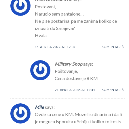
Postovani,
Narucio sam pantalone…
Ne pise postarina, pa me zanima koliko ce
iznositi do Sarajeva?
Hvala
16. APRILA 2022. AT 17:37
KOMENTARIŠI
Military Shop
says:
Poštovanje,
Cena dostave je 8 KM
27. APRILA 2022. AT 12:41
KOMENTARIŠI
Mile
says:
Ovde su cene u KM. Moze li u dinarima i da li
je moguca isporuka u Srbiju i koliko to kosts