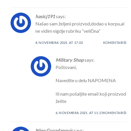
hasicj191
says:
Našao sam željeni proizvod,dodao u korpu,al
ne vidim nigdje rubriku “veličina”
4. NOVEMBRA 2021. AT 17:02
KOMENTARIŠI
Military Shop
says:
Poštovani,
Navedite u delu NAPOMENA
Ili nam pošaljite email koji proizvod
želite
6. NOVEMBRA 2021. AT 11:25
KOMENTARIŠI
Nino Grozdanovic
says: