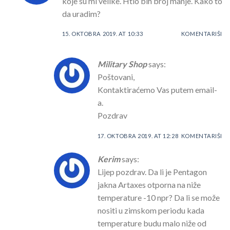
koje su mi velike. Htio bih broj manje. Kako to
da uradim?
15. OKTOBRA 2019. AT 10:33
KOMENTARIŠI
Military Shop
says:
Poštovani,
Kontaktiraćemo Vas putem email-
a.
Pozdrav
17. OKTOBRA 2019. AT 12:28
KOMENTARIŠI
Kerim
says:
Lijep pozdrav. Da li je Pentagon
jakna Artaxes otporna na niže
temperature -10 npr? Da li se može
nositi u zimskom periodu kada
temperature budu malo niže od