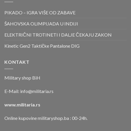
PIKADO – IGRA VIŠE OD ZABAVE
ŠAHOVSKA OLIMPIJADA U INDIJI
ELEKTRIČNI TROTINETI I DALJE ČEKAJU ZAKON
Kinetic Gen2 Taktičke Pantalone DIG
KONTAKT
Military shop BiH
E-Mail:
info@militaria.rs
www.militaria.rs
Online kupovine militaryshop.ba : 00-24h.