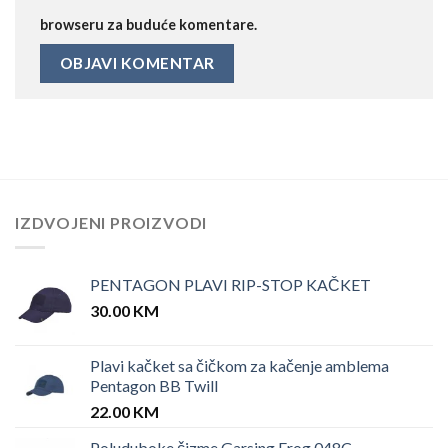
browseru za buduće komentare.
IZDVOJENI PROIZVODI
PENTAGON PLAVI RIP-STOP KAČKET
30.00
KM
Plavi kačket sa čičkom za kačenje amblema
Pentagon BB Twill
22.00
KM
Poluduboke čizme Garsing Frog 048C