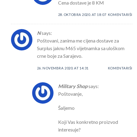
Cena dostave je 8 KM
28. OKTOBRA 2020. AT 18:07
KOMENTARIŠI
N
says:
Poštovani, zanima me cijena dostave za
Surplus jaknu M65 vijetnamka sa uloškom
crne boje za Sarajevo.
26. NOVEMBRA 2020. AT 14:31
KOMENTARIŠI
Military Shop
says:
Poštovanje,
Šaljemo
Koji Vas konkretno proizvod
interesuje?