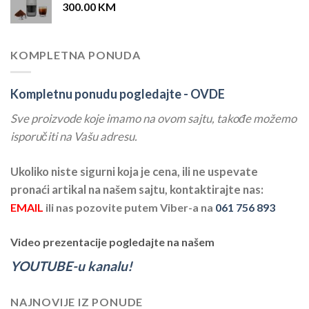
300.00
KM
KOMPLETNA PONUDA
Kompletnu ponudu pogledajte -
OVDE
Sve proizvode koje imamo na ovom sajtu, takođe možemo
isporučiti na Vašu adresu.
Ukoliko niste sigurni koja je cena, ili ne uspevate
pronaći artikal na našem sajtu, kontaktirajte nas:
EMAIL
ili nas pozovite putem Viber-a na
061 756 893
Video prezentacije pogledajte na našem
YOUTUBE-u kanalu!
NAJNOVIJE IZ PONUDE