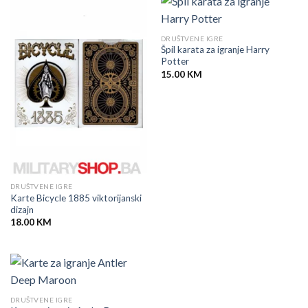
DRUŠTVENE IGRE
Špil karata za igranje Harry
Potter
15.00
KM
DRUŠTVENE IGRE
Karte Bicycle 1885 viktorijanski
dizajn
18.00
KM
DRUŠTVENE IGRE