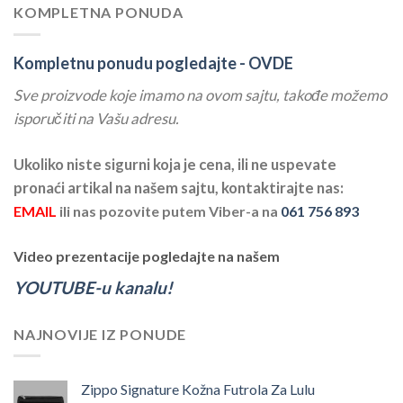
KOMPLETNA PONUDA
Kompletnu ponudu pogledajte -
OVDE
Sve proizvode koje imamo na ovom sajtu, takođe možemo
isporučiti na Vašu adresu.
Ukoliko niste sigurni koja je cena, ili ne uspevate
pronaći artikal na našem sajtu, kontaktirajte nas:
EMAIL
ili nas pozovite putem Viber-a na
061 756 893
Video prezentacije pogledajte na našem
YOUTUBE-u kanalu!
NAJNOVIJE IZ PONUDE
Zippo Signature Kožna Futrola Za Lulu