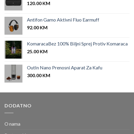
120.00
KM
Antifon Gamo Aktivni Fluo Earmuff
92.00
KM
KomaracaBez 100% Biljni Sprej Protiv Komaraca
25.00
KM
OutIn Nano Prenosni Aparat Za Kafu
300.00
KM
DODATNO
O nama