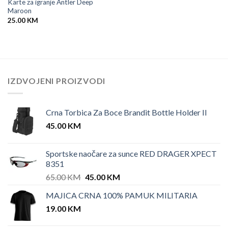
Karte za igranje Antler Deep
Maroon
25.00
KM
IZDVOJENI PROIZVODI
Crna Torbica Za Boce Brandit Bottle Holder II
45.00
KM
Sportske naočare za sunce RED DRAGER XPECT
8351
Original
Current
65.00
KM
45.00
KM
price
price
MAJICA CRNA 100% PAMUK MILITARIA
was:
is:
19.00
KM
65.00 KM.
45.00 KM.