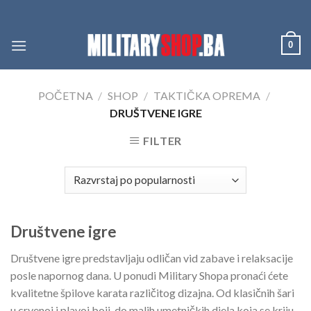
Skip
to
content
0
POČETNA
/
SHOP
/
TAKTIČKA OPREMA
/
DRUŠTVENE IGRE
FILTER
Društvene igre
Društvene igre predstavljaju odličan vid zabave i relaksacije
posle napornog dana. U ponudi Military Shopa pronaći ćete
kvalitetne špilove karata različitog dizajna. Od klasičnih šari
u crvenoj i plavoj boji, do malih umetničkih djela koja se kriju