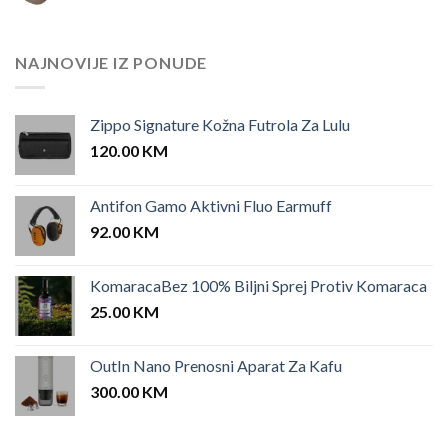
price
price
was:
is:
25.00 KM.
12.00 KM.
NAJNOVIJE IZ PONUDE
Zippo Signature Kožna Futrola Za Lulu
120.00
KM
Antifon Gamo Aktivni Fluo Earmuff
92.00
KM
KomaracaBez 100% Biljni Sprej Protiv Komaraca
25.00
KM
OutIn Nano Prenosni Aparat Za Kafu
300.00
KM