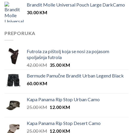
Brandit Molle Universal Pouch Large DarkCamo
30.00
KM
PREPORUKA
Futrola za pištolj koja se nosi za pojasom
spoljašnja futrola
Original
Current
42.00
KM
35.00
KM
price
price
Bermude Pamučne Brandit Urban Legend Black
was:
is:
60.00
KM
42.00 KM.
35.00 KM.
Kapa Panama Rip Stop Urban Camo
Original
Current
25.00
KM
12.00
KM
price
price
was:
is:
Kapa Panama Rip Stop Desert Camo
25.00 KM.
12.00 KM.
Original
Current
25.00
KM
12.00
KM