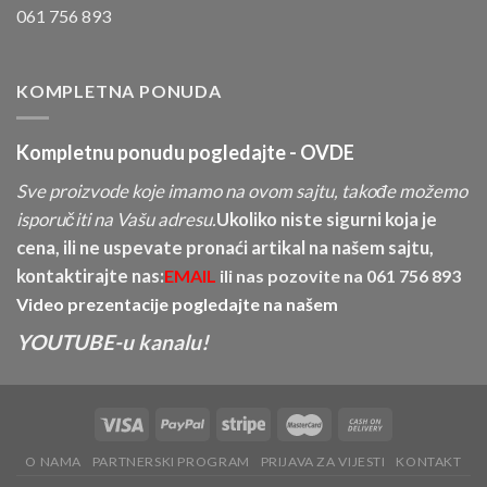
061 756 893
KOMPLETNA PONUDA
Kompletnu ponudu pogledajte -
OVDE
Sve proizvode koje imamo na ovom sajtu, takođe možemo
isporučiti na Vašu adresu.
Ukoliko niste sigurni koja je
cena, ili ne uspevate pronaći artikal na našem sajtu,
kontaktirajte nas:
EMAIL
ili nas pozovite na
061 756 893
Video prezentacije pogledajte na našem
YOUTUBE-u kanalu!
O NAMA
PARTNERSKI PROGRAM
PRIJAVA ZA VIJESTI
KONTAKT