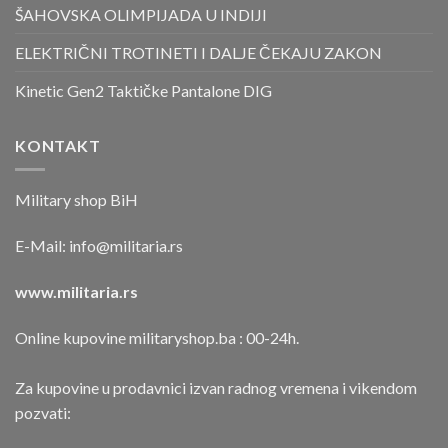
ŠAHOVSKA OLIMPIJADA U INDIJI
ELEKTRIČNI TROTINETI I DALJE ČEKAJU ZAKON
Kinetic Gen2 Taktičke Pantalone DIG
KONTAKT
Military shop BiH
E-Mail:
info@militaria.rs
www.militaria.rs
Online kupovine militaryshop.ba : 00-24h.
Za kupovine u prodavnici izvan radnog vremena i vikendom
pozvati: