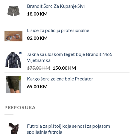
Brandit Šorc Za Kupanje Sivi
18.00
KM
Lisice za policiju profesionalne
82.00
KM
Jakna sa uloskom teget boje Brandit M65
Vijetnamka
Original
Current
175.00
KM
150.00
KM
price
price
Kargo šorc zelene boje Predator
was:
is:
65.00
KM
175.00 KM.
150.00 KM.
PREPORUKA
Futrola za pištolj koja se nosi za pojasom
spoljašnja futrola