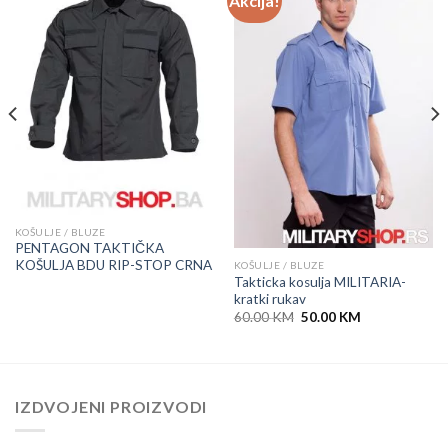
Akcija!
KOŠULJE / BLUZE
PENTAGON TAKTIČKA
KOŠULJA BDU RIP-STOP CRNA
KOŠULJE / BLUZE
Takticka kosulja MILITARIA-
kratki rukav
Original
Current
60.00
KM
50.00
KM
price
price
was:
is:
60.00 KM.
50.00 KM.
IZDVOJENI PROIZVODI