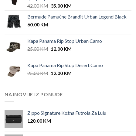
Original
Current
42.00
KM
35.00
KM
price
price
Bermude Pamučne Brandit Urban Legend Black
was:
is:
60.00
KM
42.00 KM.
35.00 KM.
Kapa Panama Rip Stop Urban Camo
Original
Current
25.00
KM
12.00
KM
price
price
was:
is:
Kapa Panama Rip Stop Desert Camo
25.00 KM.
12.00 KM.
Original
Current
25.00
KM
12.00
KM
price
price
was:
is:
25.00 KM.
12.00 KM.
NAJNOVIJE IZ PONUDE
Zippo Signature Kožna Futrola Za Lulu
120.00
KM