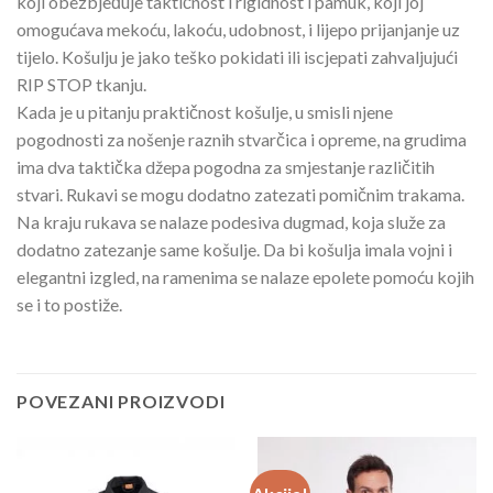
koji obezbjeđuje taktičnost i rigidnost i pamuk, koji joj
omogućava mekoću, lakoću, udobnost, i lijepo prijanjanje uz
tijelo. Košulju je jako teško pokidati ili iscjepati zahvaljujući
RIP STOP tkanju.
Kada je u pitanju praktičnost košulje, u smisli njene
pogodnosti za nošenje raznih stvarčica i opreme, na grudima
ima dva taktička džepa pogodna za smjestanje različitih
stvari. Rukavi se mogu dodatno zatezati pomičnim trakama.
Na kraju rukava se nalaze podesiva dugmad, koja služe za
dodatno zatezanje same košulje. Da bi košulja imala vojni i
elegantni izgled, na ramenima se nalaze epolete pomoću kojih
se i to postiže.
POVEZANI PROIZVODI