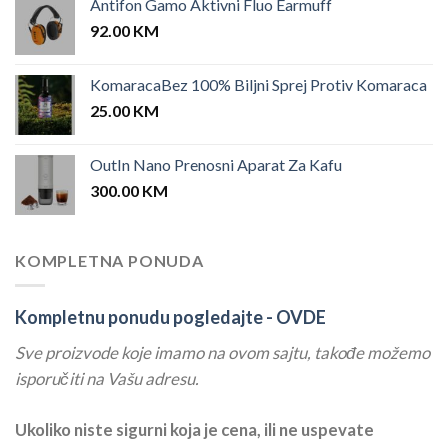
Antifon Gamo Aktivni Fluo Earmuff
92.00
KM
KomaracaBez 100% Biljni Sprej Protiv Komaraca
25.00
KM
OutIn Nano Prenosni Aparat Za Kafu
300.00
KM
KOMPLETNA PONUDA
Kompletnu ponudu pogledajte -
OVDE
Sve proizvode koje imamo na ovom sajtu, takođe možemo
isporučiti na Vašu adresu.
Ukoliko niste sigurni koja je cena, ili ne uspevate