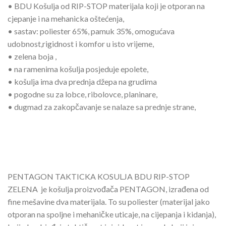
• BDU Košulja od RIP-STOP materijala koji je otporan na
cjepanje i na mehanicka oštećenja,
• sastav: poliester 65%, pamuk 35%, omogućava
udobnost,rigidnost i komfor u isto vrijeme,
• zelena boja ,
• na ramenima košulja posjeduje epolete,
• košulja ima dva prednja džepa na grudima
• pogodne su za lobce, ribolovce, planinare,
• dugmad za zakopčavanje se nalaze sa prednje strane,
PENTAGON TAKTICKA KOSULJA BDU RIP-STOP
ZELENA je košulja proizvođača PENTAGON, izrađena od
fine mešavine dva materijala. To su poliester (materijal jako
otporan na spoljne i mehaničke uticaje, na cijepanja i kidanja),