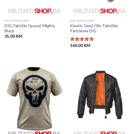
DIG PANTALONE
DIG PANTALONE
DIG Taktički Opasač Mighty
Kinetic Gen2 Oliv Taktičke
Black
Pantalone DIG
35.00
KM
160.00
KM
Ocjenjeno
5.00
od 5