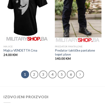
MAJICE
PREDATOR PANTALONE
Predator taktičke pantalone
Majica VENDETTA Crna
teget plave
24.00
KM
140.00
KM
1
2
3
4
5
6
IZDVOJENI PROIZVODI