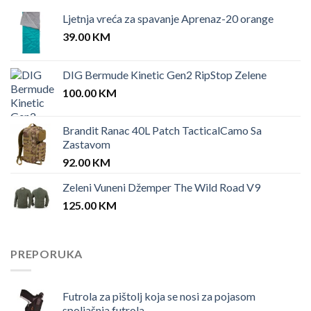
Ljetnja vreća za spavanje Aprenaz-20 orange
39.00
KM
DIG Bermude Kinetic Gen2 RipStop Zelene
100.00
KM
Brandit Ranac 40L Patch TacticalCamo Sa
Zastavom
92.00
KM
Zeleni Vuneni Džemper The Wild Road V9
125.00
KM
PREPORUKA
Futrola za pištolj koja se nosi za pojasom
spoljašnja futrola