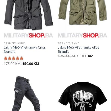
BRANDIT JAKNE
BRANDIT JAKNE
Jakna M65 Vijetnamka Crna
Jakna M65 Vijetnamka olive
Brandit
Brandit
Original
Current
175.00
KM
150.00
KM
price
price
was:
is:
Original
Current
175.00
KM
150.00
KM
Ocjenjeno
175.00 KM.
150.00 KM.
price
price
5.00
od 5
was:
is:
175.00 KM.
150.00 KM.