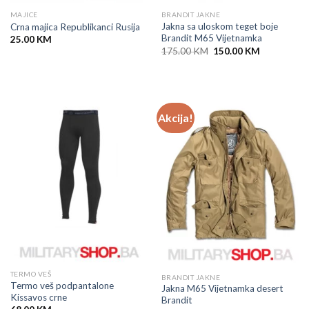
MAJICE
BRANDIT JAKNE
Jakna sa uloskom teget boje
Crna majica Republikanci Rusija
Brandit M65 Vijetnamka
25.00
KM
Original
Current
175.00
KM
150.00
KM
price
price
was:
is:
175.00 KM.
150.00 KM.
Akcija!
TERMO VEŠ
BRANDIT JAKNE
Termo veš podpantalone
Jakna M65 Vijetnamka desert
Kissavos crne
Brandit