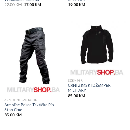
Original
Current
22.00
KM
17.00
KM
19.00
KM
price
price
was:
is:
22.00 KM.
17.00 KM.
DŽEMPERI
CRNI ZIMSKI DŽEMPER
MILITARY
85.00
KM
ARMOLINE PANTALONE
Armoline Police Taktičke Rip-
Stop Crne
85.00
KM