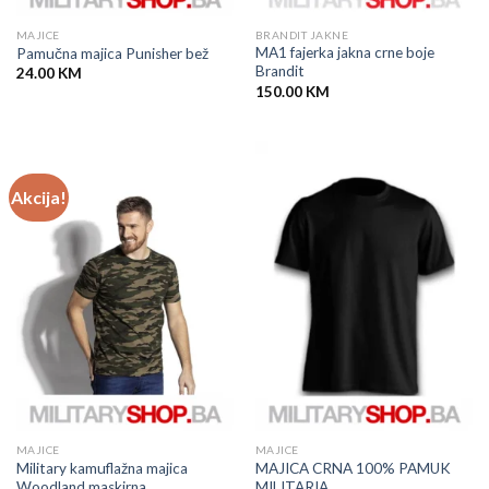
MAJICE
BRANDIT JAKNE
MA1 fajerka jakna crne boje
Pamučna majica Punisher bež
Brandit
24.00
KM
150.00
KM
Akcija!
MAJICE
MAJICE
Military kamuflažna majica
MAJICA CRNA 100% PAMUK
Woodland maskirna
MILITARIA