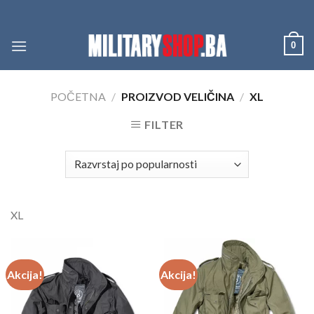
Skip
to
content
0
POČETNA
/
PROIZVOD VELIČINA
/
XL
FILTER
XL
Akcija!
Akcija!