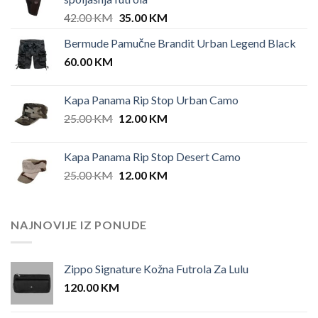
Original
Current
42.00
KM
35.00
KM
price
price
Bermude Pamučne Brandit Urban Legend Black
was:
is:
60.00
KM
42.00 KM.
35.00 KM.
Kapa Panama Rip Stop Urban Camo
Original
Current
25.00
KM
12.00
KM
price
price
was:
is:
Kapa Panama Rip Stop Desert Camo
25.00 KM.
12.00 KM.
Original
Current
25.00
KM
12.00
KM
price
price
was:
is:
25.00 KM.
12.00 KM.
NAJNOVIJE IZ PONUDE
Zippo Signature Kožna Futrola Za Lulu
120.00
KM