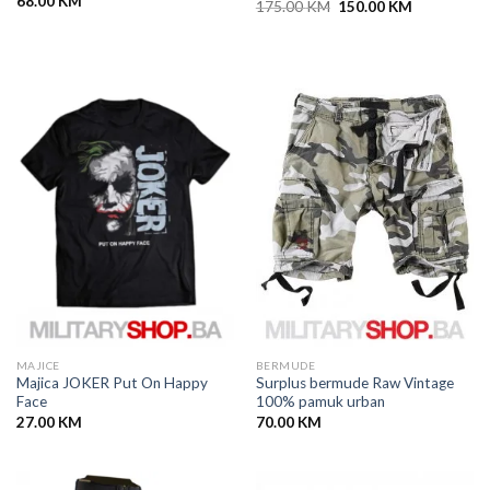
68.00
KM
Original
Current
175.00
KM
150.00
KM
price
price
was:
is:
175.00 KM.
150.00 KM.
MAJICE
BERMUDE
Majica JOKER Put On Happy
Surplus bermude Raw Vintage
Face
100% pamuk urban
27.00
KM
70.00
KM