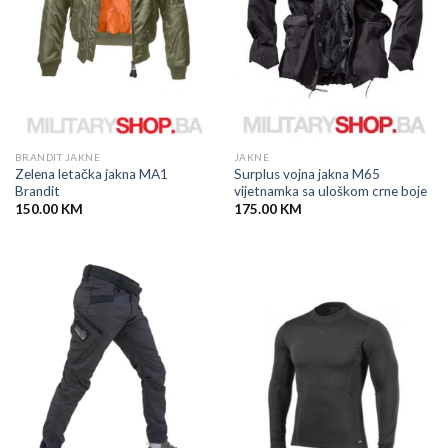
BRANDIT JAKNE
JAKNE
Zelena letačka jakna MA1
Surplus vojna jakna M65
Brandit
vijetnamka sa uloškom crne boje
150.00
KM
175.00
KM