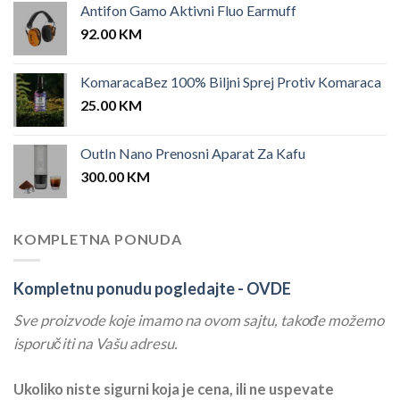
Antifon Gamo Aktivni Fluo Earmuff
92.00
KM
KomaracaBez 100% Biljni Sprej Protiv Komaraca
25.00
KM
OutIn Nano Prenosni Aparat Za Kafu
300.00
KM
KOMPLETNA PONUDA
Kompletnu ponudu pogledajte -
OVDE
Sve proizvode koje imamo na ovom sajtu, takođe možemo
isporučiti na Vašu adresu.
Ukoliko niste sigurni koja je cena, ili ne uspevate