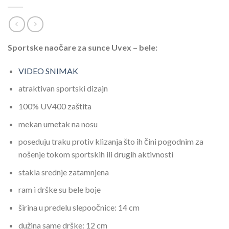
Sportske naočare za sunce Uvex – bele:
VIDEO SNIMAK
atraktivan sportski dizajn
100% UV400 zaštita
mekan umetak na nosu
poseduju traku protiv klizanja što ih čini pogodnim za
nošenje tokom sportskih ili drugih aktivnosti
stakla srednje zatamnjena
ram i drške su bele boje
širina u predelu slepoočnice: 14 cm
dužina same drške: 12 cm