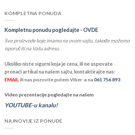
KOMPLETNA PONUDA
Kompletnu ponudu pogledajte -
OVDE
Sve proizvode koje imamo na ovom sajtu, takođe možemo
isporučiti na Vašu adresu.
Ukoliko niste sigurni koja je cena, ili ne uspevate
pronaći artikal na našem sajtu, kontaktirajte nas:
EMAIL
ili nas pozovite putem Viber-a na
061 756 893
Video prezentacije pogledajte na našem
YOUTUBE-u kanalu!
NAJNOVIJE IZ PONUDE