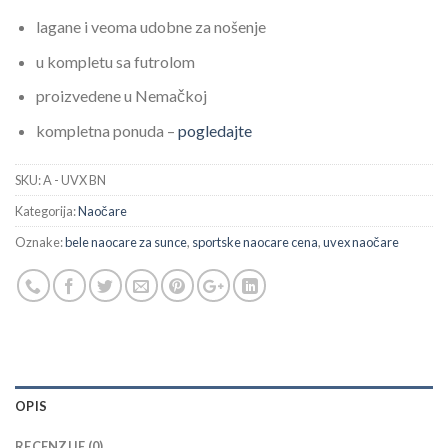
lagane i veoma udobne za nošenje
u kompletu sa futrolom
proizvedene u Nemačkoj
kompletna ponuda –
pogledajte
SKU:
A - UVX BN
Kategorija:
Naočare
Oznake:
bele naocare za sunce
,
sportske naocare cena
,
uvex naočare
OPIS
RECENZIJE (0)