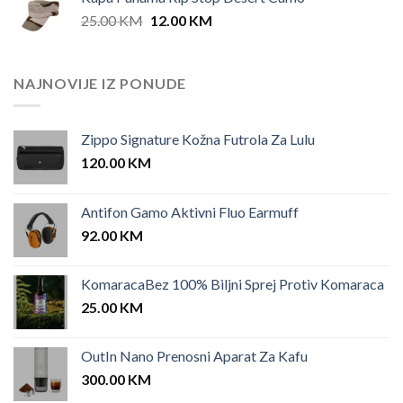
25.00 KM.
12.00 KM.
Original
Current
25.00
KM
12.00
KM
price
price
was:
is:
25.00 KM.
12.00 KM.
NAJNOVIJE IZ PONUDE
Zippo Signature Kožna Futrola Za Lulu
120.00
KM
Antifon Gamo Aktivni Fluo Earmuff
92.00
KM
KomaracaBez 100% Biljni Sprej Protiv Komaraca
25.00
KM
OutIn Nano Prenosni Aparat Za Kafu
300.00
KM