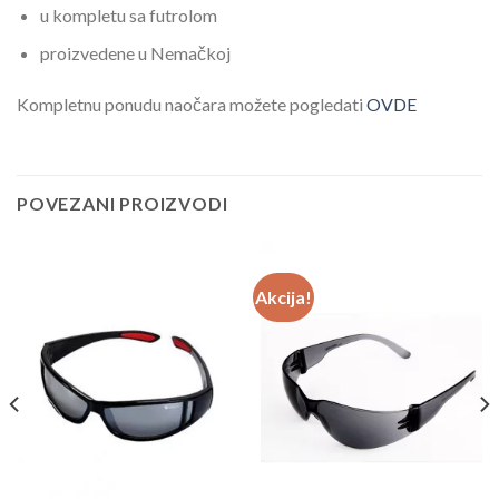
u kompletu sa futrolom
proizvedene u Nemačkoj
Kompletnu ponudu naočara možete pogledati
OVDE
POVEZANI PROIZVODI
Akcija!