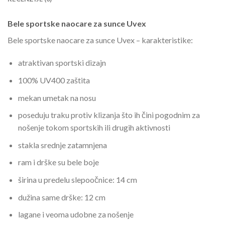
Bele sportske naocare za sunce Uvex
Bele sportske naocare za sunce Uvex – karakteristike:
atraktivan sportski dizajn
100% UV400 zaštita
mekan umetak na nosu
poseduju traku protiv klizanja što ih čini pogodnim za
nošenje tokom sportskih ili drugih aktivnosti
stakla srednje zatamnjena
ram i drške su bele boje
širina u predelu slepoočnice: 14 cm
dužina same drške: 12 cm
lagane i veoma udobne za nošenje