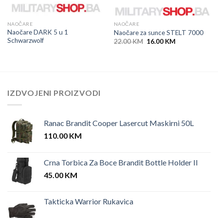
NAOČARE
NAOČARE
Naočare DARK 5 u 1
Naočare za sunce STELT 7000
Schwarzwolf
Original
Current
22.00
KM
16.00
KM
price
price
was:
is:
22.00 KM.
16.00 KM.
IZDVOJENI PROIZVODI
Ranac Brandit Cooper Lasercut Maskirni 50L
110.00
KM
Crna Torbica Za Boce Brandit Bottle Holder II
45.00
KM
Takticka Warrior Rukavica