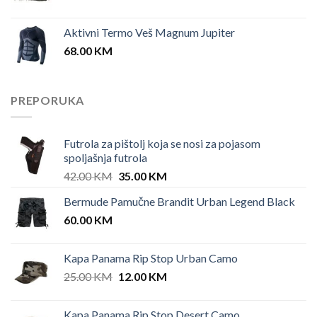
Aktivni Termo Veš Magnum Jupiter
68.00
KM
PREPORUKA
Futrola za pištolj koja se nosi za pojasom
spoljašnja futrola
Original
Current
42.00
KM
35.00
KM
price
price
Bermude Pamučne Brandit Urban Legend Black
was:
is:
60.00
KM
42.00 KM.
35.00 KM.
Kapa Panama Rip Stop Urban Camo
Original
Current
25.00
KM
12.00
KM
price
price
was:
is:
Kapa Panama Rip Stop Desert Camo