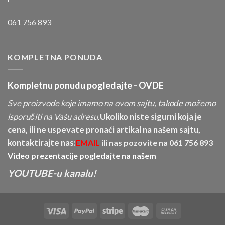
061 756 893
KOMPLETNA PONUDA
Kompletnu ponudu pogledajte -
OVDE
Sve proizvode koje imamo na ovom sajtu, takođe možemo
isporučiti na Vašu adresu.
Ukoliko niste sigurni koja je
cena, ili ne uspevate pronaći artikal na našem sajtu,
kontaktirajte nas:
EMAIL
ili nas pozovite na
061 756 893
Video prezentacije pogledajte na našem
YOUTUBE-u kanalu!