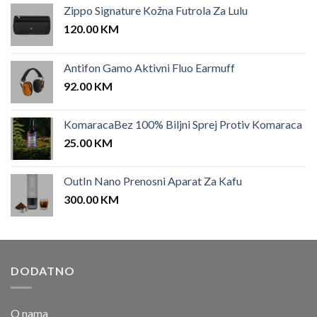
Zippo Signature Kožna Futrola Za Lulu
120.00
KM
Antifon Gamo Aktivni Fluo Earmuff
92.00
KM
KomaracaBez 100% Biljni Sprej Protiv Komaraca
25.00
KM
OutIn Nano Prenosni Aparat Za Kafu
300.00
KM
DODATNO
O nama