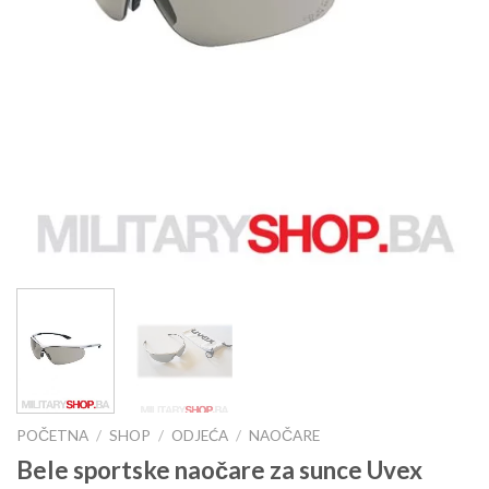
POČETNA
/
SHOP
/
ODJEĆA
/
NAOČARE
Bele sportske naočare za sunce Uvex