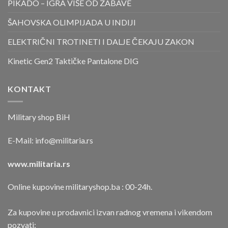
PIKADO – IGRA VIŠE OD ZABAVE
ŠAHOVSKA OLIMPIJADA U INDIJI
ELEKTRIČNI TROTINETI I DALJE ČEKAJU ZAKON
Kinetic Gen2 Taktičke Pantalone DIG
KONTAKT
Military shop BiH
E-Mail:
info@militaria.rs
www.militaria.rs
Online kupovine militaryshop.ba : 00-24h.
Za kupovine u prodavnici izvan radnog vremena i vikendom
pozvati: