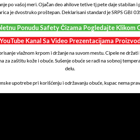
nje po vašoj meri. Ojačan deo ahilove tetive tj pete daje stabilan i
arica je dvostruko proštepan. Deklarisani standard je SRPS GBI 03
etnu Ponudu Safety Čizama Pogledajte Klikom
YouTube Kanal Sa Video Prezentacijama Proizv
sanje vlažnom krpom i držanje na suvom mestu. Cipele ne držati bli
za zaštitu kože i obuće. Sušenje obuće se radi na sobnoj tempera
delu.
nske upotrebe pri korišćenju i održavanju obuće, kupac nema prav