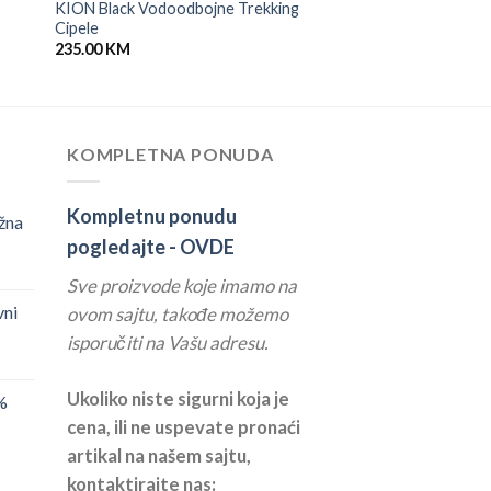
KION Black Vodoodbojne Trekking
Cipele
235.00
KM
KOMPLETNA PONUDA
Kompletnu ponudu
žna
pogledajte -
OVDE
Sve proizvode koje imamo na
vni
ovom sajtu, takođe možemo
isporučiti na Vašu adresu.
Ukoliko niste sigurni koja je
%
cena, ili ne uspevate pronaći
artikal na našem sajtu,
kontaktirajte nas: