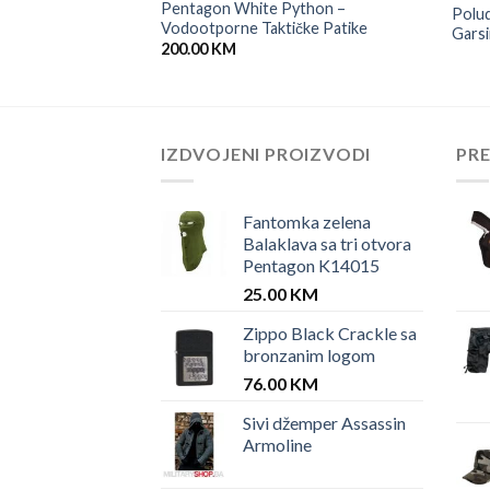
Pentagon White Python –
Polud
Vodootporne Taktičke Patike
Gars
200.00
KM
IZDVOJENI PROIZVODI
PR
Fantomka zelena
Balaklava sa tri otvora
Pentagon K14015
25.00
KM
Zippo Black Crackle sa
bronzanim logom
76.00
KM
Sivi džemper Assassin
Armoline