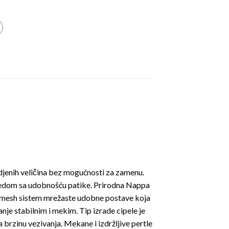
edjenih veličina bez mogućnosti za zamenu.
gledom sa udobnošću patike. Prirodna Nappa
 je mesh sistem mrežaste udobne postave koja
e stabilnim i mekim. Tip izrade cipele je
a brzinu vezivanja. Mekane i izdržljive pertle