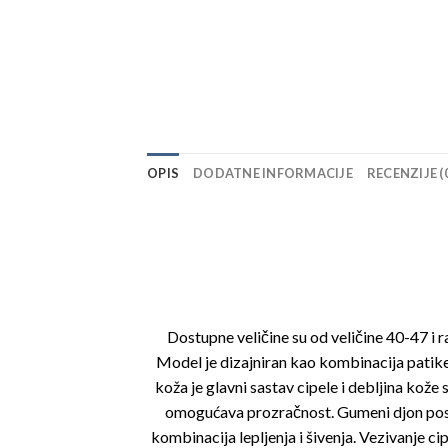
OPIS
DODATNE INFORMACIJE
RECENZIJE (
Dostupne veličine su od veličine 40-47 i 
Model je dizajniran kao kombinacija patik
koža je glavni sastav cipele i debljina kož
omogućava prozračnost. Gumeni djon posed
kombinacija lepljenja i šivenja. Vezivanje ci