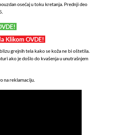
 pouzdan osećaj u toku kretanja. Prednji deo
5.
 OVDE!
oda Klikom OVDE!
zu grejnih tela kako se koža ne bi oštetila.
turi ako je došlo do kvašenja u unutrašnjem
o na reklamaciju.