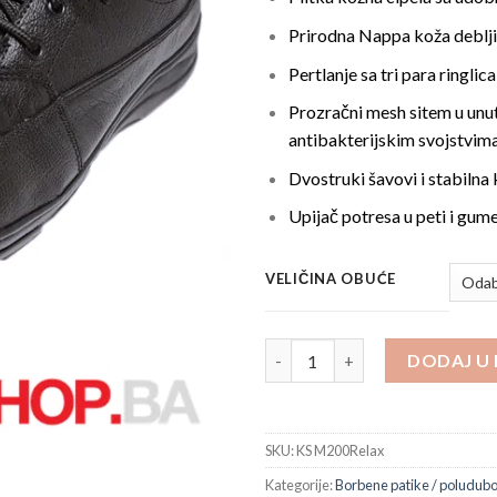
Prirodna Nappa koža deblj
Pertlanje sa tri para ringlica
Prozračni mesh sitem u unut
antibakterijskim svojstvim
Dvostruki šavovi i stabilna
Upijač potresa u peti i gume
VELIČINA OBUĆE
Kožna Cipela M200 Relax količ
DODAJ U
SKU:
KS M200Relax
Kategorije:
Borbene patike / poludub