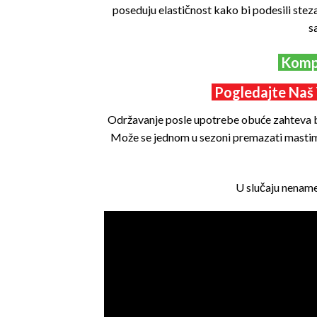
poseduju elastičnost kako bi podesili steza
s
Kompl
Pogledajte Naš 
Održavanje posle upotrebe obuće zahteva bri
Može se jednom u sezoni premazati mastima 
U slučaju nename