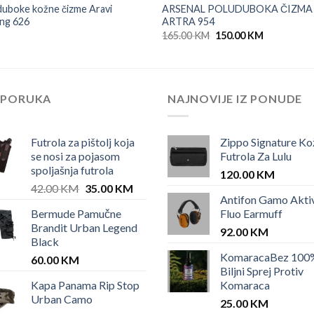
uboke kožne čizme Aravi
ARSENAL POLUDUBOKA ČIZMA
ing 626
ARTRA 954
Original
Current
165.00
KM
150.00
KM
price
price
was:
is:
165.00 KM.
150.00 KM.
EPORUKA
NAJNOVIJE IZ PONUDE
Futrola za pištolj koja
Zippo Signature Ko
se nosi za pojasom
Futrola Za Lulu
spoljašnja futrola
120.00
KM
Original
Current
42.00
KM
35.00
KM
Antifon Gamo Akti
price
price
Bermude Pamučne
Fluo Earmuff
was:
is:
Brandit Urban Legend
42.00 KM.
35.00 KM.
92.00
KM
Black
KomaracaBez 100
60.00
KM
Biljni Sprej Protiv
Kapa Panama Rip Stop
Komaraca
Urban Camo
25.00
KM