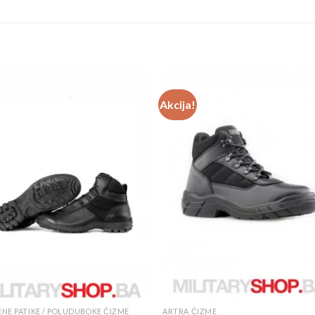
Akcija!
NE PATIKE / POLUDUBOKE ČIZME
ARTRA ČIZME