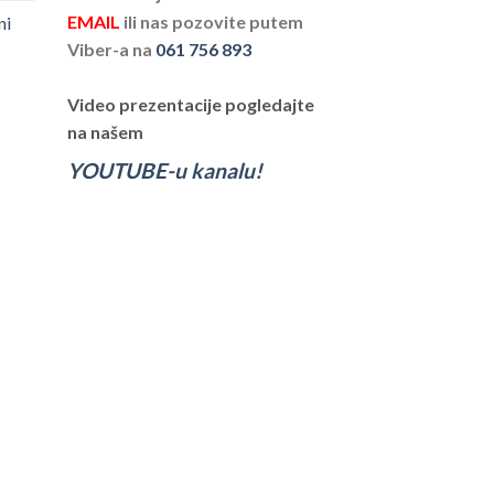
EMAIL
ili nas pozovite putem
ni
Viber-a na
061 756 893
Video prezentacije pogledajte
na našem
YOUTUBE-u kanalu!