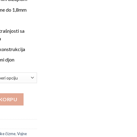
ine do 1,8mm
rašnjosti sa
a
 konstrukcija
ni djon
ina
 KORPU
oke čizme
,
Vojne