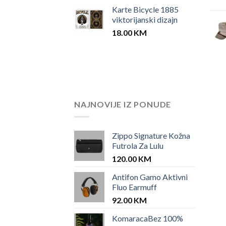
Karte Bicycle 1885
viktorijanski dizajn
18.00
KM
NAJNOVIJE IZ PONUDE
Zippo Signature Kožna
Futrola Za Lulu
120.00
KM
Antifon Gamo Aktivni
Fluo Earmuff
92.00
KM
KomaracaBez 100%