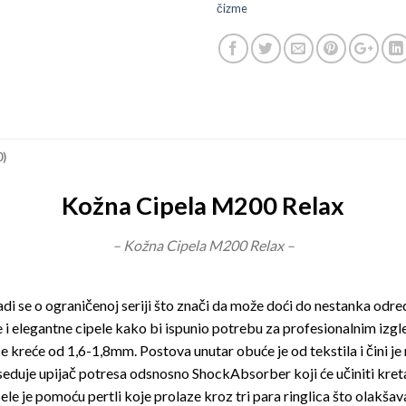
čizme
0)
Kožna Cipela M200 Relax
– Kožna Cipela M200 Relax –
radi se o ograničenoj seriji što znači da može doći do nestanka odr
e i elegantne cipele kako bi ispunio potrebu za profesionalnim iz
e se kreće od 1,6-1,8mm. Postova unutar obuće je od tekstila i čini
uje upijač potresa odsnosno ShockAbsorber koji će učiniti kretanj
pele je pomoću pertli koje prolaze kroz tri para ringlica što olakšav