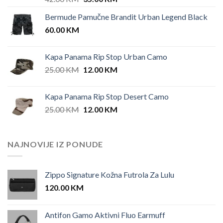
price
price
Bermude Pamučne Brandit Urban Legend Black
was:
is:
60.00
KM
42.00 KM.
35.00 KM.
Kapa Panama Rip Stop Urban Camo
Original
Current
25.00
KM
12.00
KM
price
price
was:
is:
Kapa Panama Rip Stop Desert Camo
25.00 KM.
12.00 KM.
Original
Current
25.00
KM
12.00
KM
price
price
was:
is:
25.00 KM.
12.00 KM.
NAJNOVIJE IZ PONUDE
Zippo Signature Kožna Futrola Za Lulu
120.00
KM
Antifon Gamo Aktivni Fluo Earmuff