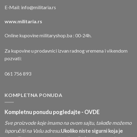
E-Mail:
info@militaria.rs
www.militaria.rs
Online kupovine militaryshop.ba : 00-24h.
Za kupovine u prodavnici izvan radnog vremena i vikendom
pozvati:
061 756 893
KOMPLETNA PONUDA
Kompletnu ponudu pogledajte -
OVDE
Sve proizvode koje imamo na ovom sajtu, takođe možemo
isporučiti na Vašu adresu.
Ukoliko niste sigurni koja je