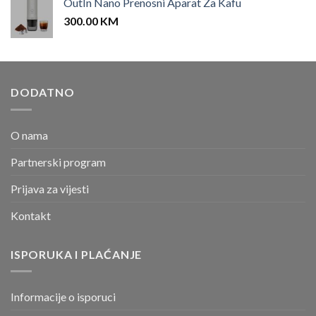
OutIn Nano Prenosni Aparat Za Kafu
300.00
KM
DODATNO
O nama
Partnerski program
Prijava za vijesti
Kontakt
ISPORUKA I PLAĆANJE
Informacije o isporuci