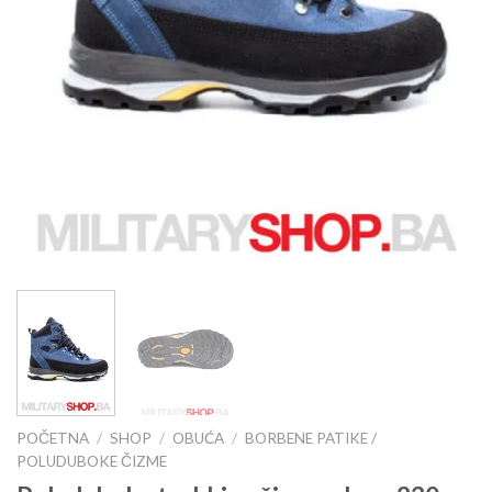
POČETNA
/
SHOP
/
OBUĆA
/
BORBENE PATIKE /
POLUDUBOKE ČIZME