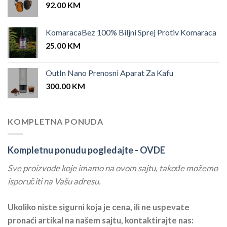
92.00
KM
KomaracaBez 100% Biljni Sprej Protiv Komaraca
25.00
KM
OutIn Nano Prenosni Aparat Za Kafu
300.00
KM
KOMPLETNA PONUDA
Kompletnu ponudu pogledajte -
OVDE
Sve proizvode koje imamo na ovom sajtu, takođe možemo
isporučiti na Vašu adresu.
Ukoliko niste sigurni koja je cena, ili ne uspevate
pronaći artikal na našem sajtu, kontaktirajte nas: