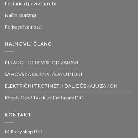
Poštarina i povraćaj robe
Načini plaćanja
Polisa privatnosti
NAJNOVIJI ČLANCI
PIKADO – IGRA VIŠE OD ZABAVE
ŠAHOVSKA OLIMPIJADA U INDIJI
ELEKTRIČNI TROTINETI I DALJE ČEKAJU ZAKON
Kinetic Gen2 Taktičke Pantalone DIG
KONTAKT
Military shop BiH