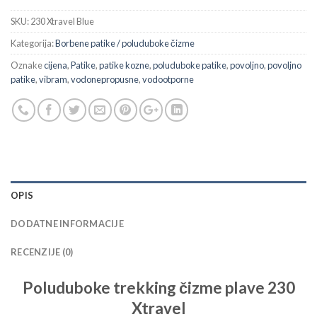
SKU:
230 Xtravel Blue
Kategorija:
Borbene patike / poluduboke čizme
Oznake
cijena
,
Patike
,
patike kozne
,
poluduboke patike
,
povoljno
,
povoljno
patike
,
vibram
,
vodonepropusne
,
vodootporne
OPIS
DODATNE INFORMACIJE
RECENZIJE (0)
Poluduboke trekking čizme plave 230
Xtravel