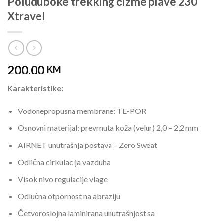
Poluduboke trekking čizme plave 230
Xtravel
200.00
KM
Karakteristike:
Vodonepropusna membrane: TE-POR
Osnovni materijal: prevrnuta koža (velur) 2,0 – 2,2 mm
AIRNET unutrašnja postava – Zero Sweat
Odlična cirkulacija vazduha
Visok nivo regulacije vlage
Odlučna otpornost na abraziju
Četvoroslojna laminirana unutrašnjost sa