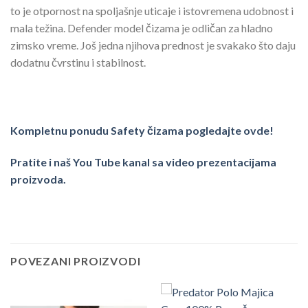
to je otpornost na spoljašnje uticaje i istovremena udobnost i
mala težina. Defender model čizama je odličan za hladno
zimsko vreme. Još jedna njihova prednost je svakako što daju
dodatnu čvrstinu i stabilnost.
Kompletnu ponudu Safety čizama pogledajte ovde!
Pratite i naš You Tube kanal sa video prezentacijama
proizvoda.
POVEZANI PROIZVODI