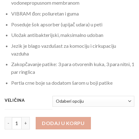
vodonepropusnom membranom
VIBRAM đon: poliuretan i guma
Poseduje šok apsorber (upijač udara) u peti
Uložak antibakterijski, maksimalno udoban
Jezik je blago vazdušast za komociju i cirkupaciju
vazduha
Zakopčavanje patike: 3 para otvorenih kuka, 3 para nitni, 1
par ringlica
Pertla crne boje sa dodatom šarom u boji patike
VELIČINA
Poluduboke trekking čizme plave 230 Xtravel količina
DODAJ U KORPU