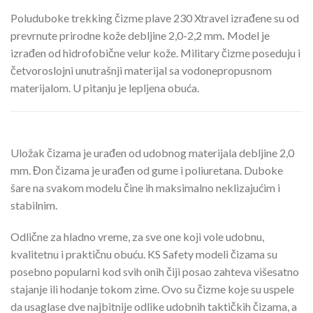
Poluduboke trekking čizme plave 230 Xtravel izrađene su od
prevrnute prirodne kože debljine 2,0-2,2 mm
.
Model je
izrađen od hidrofobične velur kože. Military čizme poseduju i
četvoroslojni unutrašnji materijal sa vodonepropusnom
materijalom. U pitanju je lepljena obuća.
Uložak čizama je urađen od udobnog materijala debljine 2,0
mm. Đon čizama je urađen od gume i poliuretana. Duboke
šare na svakom modelu čine ih maksimalno neklizajućim i
stabilnim.
Odlične za hladno vreme, za sve one koji vole udobnu,
kvalitetnu i praktičnu obuću. KS Safety modeli čizama su
posebno popularni kod svih onih čiji posao zahteva višesatno
stajanje ili hodanje tokom zime. Ovo su čizme koje su uspele
da usaglase dve najbitnije odlike udobnih taktičkih čizama, a