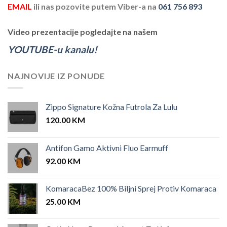
EMAIL
ili nas pozovite putem Viber-a na
061 756 893
Video prezentacije pogledajte na našem
YOUTUBE-u kanalu!
NAJNOVIJE IZ PONUDE
Zippo Signature Kožna Futrola Za Lulu
120.00
KM
Antifon Gamo Aktivni Fluo Earmuff
92.00
KM
KomaracaBez 100% Biljni Sprej Protiv Komaraca
25.00
KM