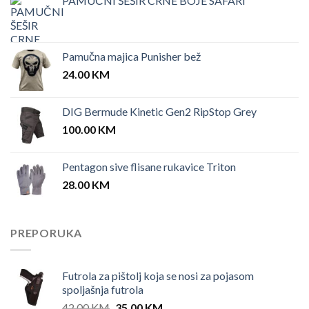
PAMUČNI ŠEŠIR CRNE BOJE SAFARI
Pamučna majica Punisher bež
24.00
KM
DIG Bermude Kinetic Gen2 RipStop Grey
100.00
KM
Pentagon sive flisane rukavice Triton
28.00
KM
PREPORUKA
Futrola za pištolj koja se nosi za pojasom
spoljašnja futrola
Original
Current
42.00
KM
35.00
KM