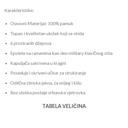
Karakteristike:
Osnovni Materijal: 100% pamuk
Topao i kvalitetan uložak koji se skida
6 prostranih džepova
Epolete na ramenima kao deo military klasičnog stila
Kapuljača sakrivena u kragni
Poseduje i skriveni učkur za strukiranje
Odlična zimska jakna, za snijeg i kišu
Bez uloška postaje vrhunska vjetrovka
TABELA VELIČINA