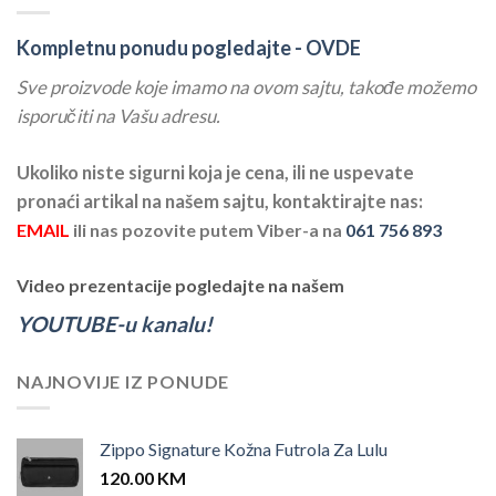
Kompletnu ponudu pogledajte -
OVDE
Sve proizvode koje imamo na ovom sajtu, takođe možemo
isporučiti na Vašu adresu.
Ukoliko niste sigurni koja je cena, ili ne uspevate
pronaći artikal na našem sajtu, kontaktirajte nas:
EMAIL
ili nas pozovite putem Viber-a na
061 756 893
Video prezentacije pogledajte na našem
YOUTUBE-u kanalu!
NAJNOVIJE IZ PONUDE
Zippo Signature Kožna Futrola Za Lulu
120.00
KM