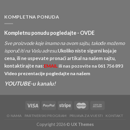
KOMPLETNA PONUDA
Kompletnu ponudu pogledajte -
OVDE
Sve proizvode koje imamo na ovom sajtu, takođe možemo
isporučiti na Vašu adresu.
Ukoliko niste sigurni koja je
cena, ili ne uspevate pronaći artikal na našem sajtu,
kontaktirajte nas:
EMAIL
ili nas pozovite na
061 756 893
Video prezentacije pogledajte na našem
YOUTUBE-u kanalu!
O NAMA
PARTNERSKI PROGRAM
PRIJAVA ZA VIJESTI
KONTAKT
Copyright 2026 ©
UX Themes