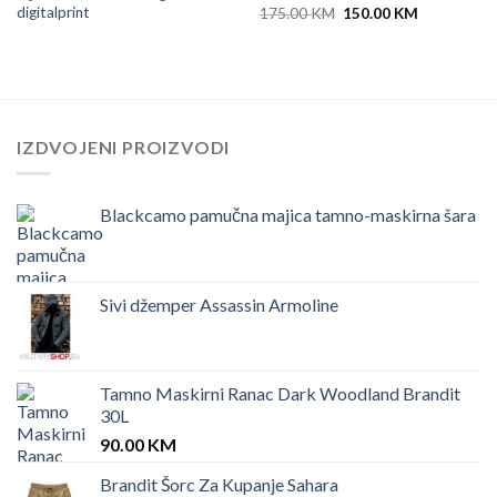
digitalprint
Original
Current
175.00
KM
150.00
KM
price
price
was:
is:
175.00 KM.
150.00 KM.
IZDVOJENI PROIZVODI
Blackcamo pamučna majica tamno-maskirna šara
Sivi džemper Assassin Armoline
Tamno Maskirni Ranac Dark Woodland Brandit
30L
90.00
KM
Brandit Šorc Za Kupanje Sahara