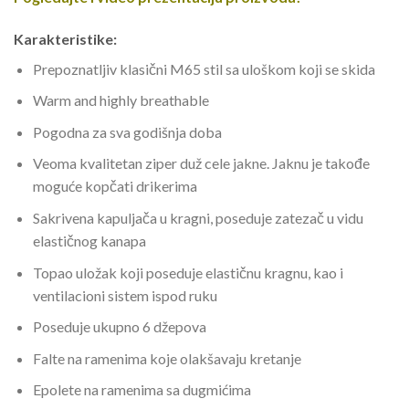
Karakteristike:
Prepoznatljiv klasični M65 stil sa uloškom koji se skida
Warm and highly breathable
Pogodna za sva godišnja doba
Veoma kvalitetan ziper duž cele jakne. Jaknu je takođe
moguće kopčati drikerima
Sakrivena kapuljača u kragni, poseduje zatezač u vidu
elastičnog kanapa
Topao uložak koji poseduje elastičnu kragnu, kao i
ventilacioni sistem ispod ruku
Poseduje ukupno 6 džepova
Falte na ramenima koje olakšavaju kretanje
Epolete na ramenima sa dugmićima