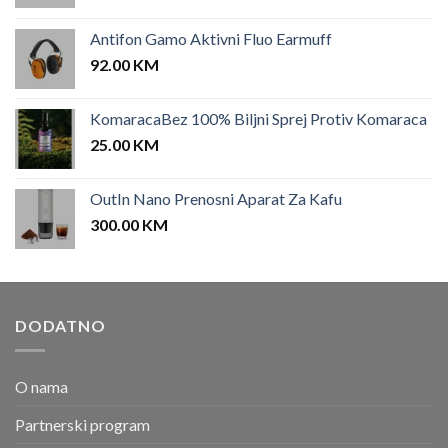
Antifon Gamo Aktivni Fluo Earmuff
92.00
KM
KomaracaBez 100% Biljni Sprej Protiv Komaraca
25.00
KM
OutIn Nano Prenosni Aparat Za Kafu
300.00
KM
DODATNO
O nama
Partnerski program