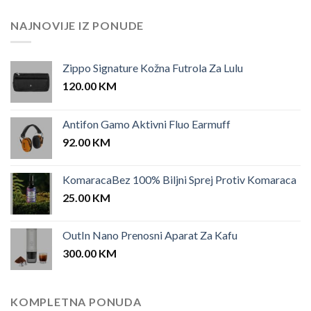
was:
is:
25.00 KM.
12.00 KM.
NAJNOVIJE IZ PONUDE
Zippo Signature Kožna Futrola Za Lulu
120.00
KM
Antifon Gamo Aktivni Fluo Earmuff
92.00
KM
KomaracaBez 100% Biljni Sprej Protiv Komaraca
25.00
KM
OutIn Nano Prenosni Aparat Za Kafu
300.00
KM
KOMPLETNA PONUDA