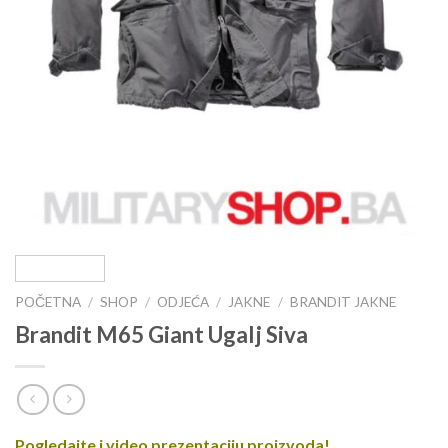
POČETNA
/
SHOP
/
ODJEĆA
/
JAKNE
/
BRANDIT JAKNE
Brandit M65 Giant Ugalj Siva
Pogledajte i video prezentaciju proizvoda!