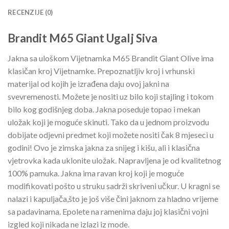
RECENZIJE (0)
Brandit M65 Giant Ugalj Siva
Jakna sa uloškom Vijetnamka M65 Brandit Giant Olive ima
klasičan kroj Vijetnamke. Prepoznatljiv kroj i vrhunski
materijal od kojih je izrađena daju ovoj jakni na
svevremenosti. Možete je nositi uz bilo koji stajling i tokom
bilo kog godišnjeg doba. Jakna poseduje topao i mekan
uložak koji je moguće skinuti. Tako da u jednom proizvodu
dobijate odjevni predmet koji možete nositi čak 8 mjeseci u
godini! Ovo je zimska jakna za snijeg i kišu, ali i klasična
vjetrovka kada uklonite uložak. Napravljena je od kvalitetnog
100% pamuka. Jakna ima ravan kroj koji je moguće
modifikovati pošto u struku sadrži skriveni učkur. U kragni se
nalazi i kapuljača,što je još više čini jaknom za hladno vrijeme
sa padavinama. Epolete na ramenima daju joj klasični vojni
izgled koji nikada ne izlazi iz mode.