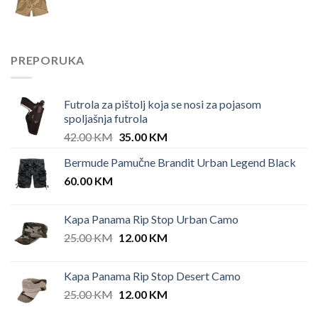
PREPORUKA
Futrola za pištolj koja se nosi za pojasom
spoljašnja futrola
Original
Current
42.00
KM
35.00
KM
price
price
Bermude Pamučne Brandit Urban Legend Black
was:
is:
60.00
KM
42.00 KM.
35.00 KM.
Kapa Panama Rip Stop Urban Camo
Original
Current
25.00
KM
12.00
KM
price
price
was:
is:
Kapa Panama Rip Stop Desert Camo
25.00 KM.
12.00 KM.
Original
Current
25.00
KM
12.00
KM
price
price