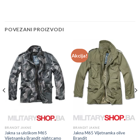
POVEZANI PROIZVODI
Akcija!
M.
BRANDIT JAKNE
BRANDIT JAKNE
Jakna sa uloškom M65
Jakna M65 Vijetnamka olive
Vijetnamka Brandit nightcamo
Brandit