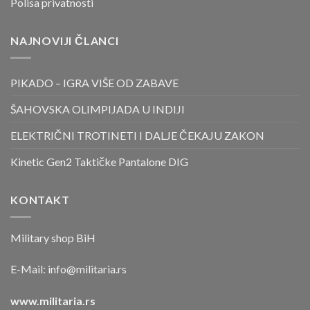
Polisa privatnosti
NAJNOVIJI ČLANCI
PIKADO – IGRA VIŠE OD ZABAVE
ŠAHOVSKA OLIMPIJADA U INDIJI
ELEKTRIČNI TROTINETI I DALJE ČEKAJU ZAKON
Kinetic Gen2 Taktičke Pantalone DIG
KONTAKT
Military shop BiH
E-Mail:
info@militaria.rs
www.militaria.rs