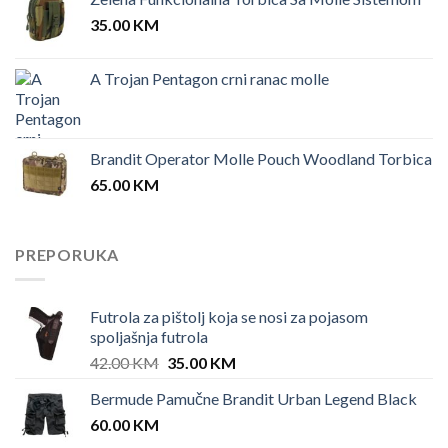
35.00
KM
A Trojan Pentagon crni ranac molle
Brandit Operator Molle Pouch Woodland Torbica
65.00
KM
PREPORUKA
Futrola za pištolj koja se nosi za pojasom
spoljašnja futrola
Original
Current
42.00
KM
35.00
KM
price
price
Bermude Pamučne Brandit Urban Legend Black
was:
is:
60.00
KM
42.00 KM.
35.00 KM.