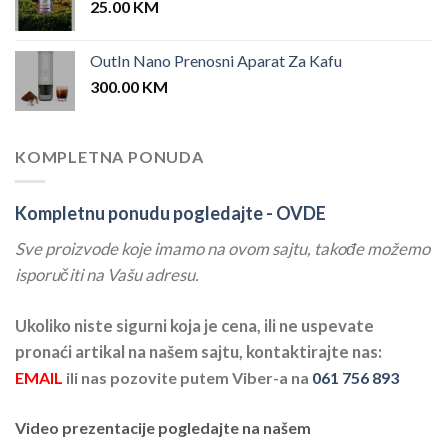
25.00
KM
OutIn Nano Prenosni Aparat Za Kafu
300.00
KM
KOMPLETNA PONUDA
Kompletnu ponudu pogledajte -
OVDE
Sve proizvode koje imamo na ovom sajtu, takođe možemo
isporučiti na Vašu adresu.
Ukoliko niste sigurni koja je cena, ili ne uspevate
pronaći artikal na našem sajtu, kontaktirajte nas:
EMAIL
ili nas pozovite putem Viber-a na
061 756 893
Video prezentacije pogledajte na našem