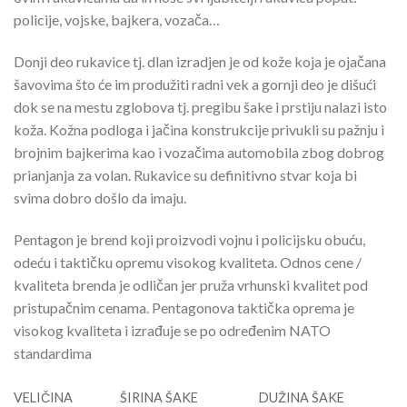
policije, vojske, bajkera, vozača…
Donji deo rukavice tj. dlan izradjen je od kože koja je ojačana
šavovima što će im produžiti radni vek a gornji deo je dišući
dok se na mestu zglobova tj. pregibu šake i prstiju nalazi isto
koža. Kožna podloga i jačina konstrukcije privukli su pažnju i
brojnim bajkerima kao i vozačima automobila zbog dobrog
prianjanja za volan. Rukavice su definitivno stvar koja bi
svima dobro došlo da imaju.
Pentagon je brend koji proizvodi vojnu i policijsku obuću,
odeću i taktičku opremu visokog kvaliteta. Odnos cene /
kvaliteta brenda je odličan jer pruža vrhunski kvalitet pod
pristupačnim cenama. Pentagonova taktička oprema je
visokog kvaliteta i izrađuje se po određenim NATO
standardima
VELIČINA
ŠIRINA ŠAKE
DUŽINA ŠAKE