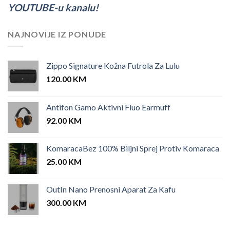
YOUTUBE-u kanalu!
NAJNOVIJE IZ PONUDE
Zippo Signature Kožna Futrola Za Lulu
120.00
KM
Antifon Gamo Aktivni Fluo Earmuff
92.00
KM
KomaracaBez 100% Biljni Sprej Protiv Komaraca
25.00
KM
OutIn Nano Prenosni Aparat Za Kafu
300.00
KM