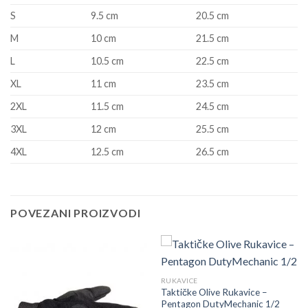
S
9.5 cm
20.5 cm
M
10 cm
21.5 cm
L
10.5 cm
22.5 cm
XL
11 cm
23.5 cm
2XL
11.5 cm
24.5 cm
3XL
12 cm
25.5 cm
4XL
12.5 cm
26.5 cm
POVEZANI PROIZVODI
RUKAVICE
Taktičke Olive Rukavice –
Pentagon DutyMechanic 1/2