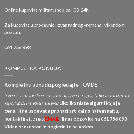
Online kupovine militaryshop.ba : 00-24h.
Za kupovine u prodavnici izvan radnog vremena i vikendom
pozvati:
061 756 893
KOMPLETNA PONUDA
Kompletnu ponudu pogledajte -
OVDE
Sve proizvode koje imamo na ovom sajtu, takođe možemo
isporučiti na Vašu adresu.
Ukoliko niste sigurni koja je
cena, ili ne uspevate pronaći artikal na našem sajtu,
kontaktirajte nas:
EMAIL
ili nas pozovite na
061 756 893
Video prezentacije pogledajte na našem