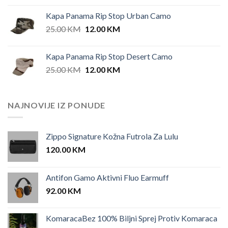
Kapa Panama Rip Stop Urban Camo
Original
Current
25.00
KM
12.00
KM
price
price
was:
is:
Kapa Panama Rip Stop Desert Camo
25.00 KM.
12.00 KM.
Original
Current
25.00
KM
12.00
KM
price
price
was:
is:
25.00 KM.
12.00 KM.
NAJNOVIJE IZ PONUDE
Zippo Signature Kožna Futrola Za Lulu
120.00
KM
Antifon Gamo Aktivni Fluo Earmuff
92.00
KM
KomaracaBez 100% Biljni Sprej Protiv Komaraca