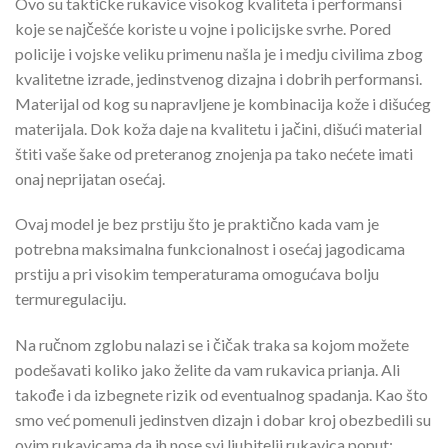
Ovo su taktičke rukavice visokog kvaliteta i performansi
koje se najčešće koriste u vojne i policijske svrhe. Pored
policije i vojske veliku primenu našla je i medju civilima zbog
kvalitetne izrade, jedinstvenog dizajna i dobrih performansi.
Materijal od kog su napravljene je kombinacija kože i dišućeg
materijala. Dok koža daje na kvalitetu i jačini, dišući material
štiti vaše šake od preteranog znojenja pa tako nećete imati
onaj neprijatan osećaj.
Ovaj model je bez prstiju što je praktično kada vam je
potrebna maksimalna funkcionalnost i osećaj jagodicama
prstiju a pri visokim temperaturama omogućava bolju
termuregulaciju.
Na ručnom zglobu nalazi se i čičak traka sa kojom možete
podešavati koliko jako želite da vam rukavica prianja. Ali
takođe i da izbegnete rizik od eventualnog spadanja. Kao što
smo već pomenuli jedinstven dizajn i dobar kroj obezbedili su
ovim rukavicama da ih nose svi ljubitelji rukavica poput: