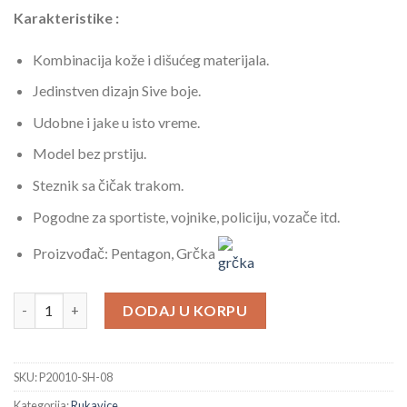
Karakteristike :
Kombinacija kože i dišućeg materijala.
Jedinstven dizajn Sive boje.
Udobne i jake u isto vreme.
Model bez prstiju.
Steznik sa čičak trakom.
Pogodne za sportiste, vojnike, policiju, vozače itd.
Proizvođač: Pentagon, Grčka
Taktičke Sive Rukavice – Pentagon DutyMechanic 1/2 količina
DODAJ U KORPU
SKU:
P20010-SH-08
Kategorija:
Rukavice