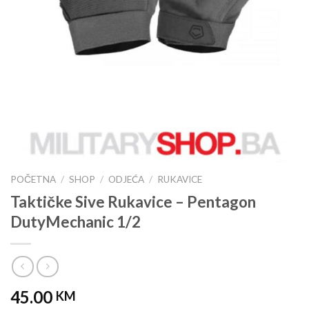
POČETNA
/
SHOP
/
ODJEĆA
/
RUKAVICE
Taktičke Sive Rukavice – Pentagon
DutyMechanic 1/2
45.00
KM