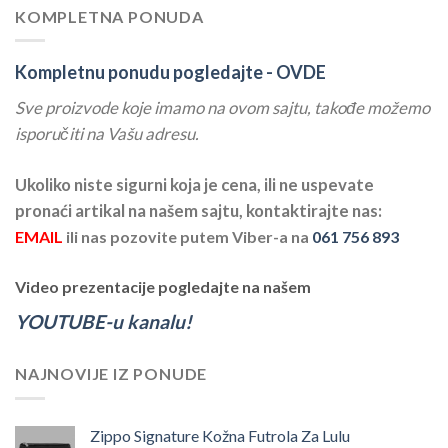
KOMPLETNA PONUDA
Kompletnu ponudu pogledajte -
OVDE
Sve proizvode koje imamo na ovom sajtu, takođe možemo
isporučiti na Vašu adresu.
Ukoliko niste sigurni koja je cena, ili ne uspevate
pronaći artikal na našem sajtu, kontaktirajte nas:
EMAIL
ili nas pozovite putem Viber-a na
061 756 893
Video prezentacije pogledajte na našem
YOUTUBE-u kanalu!
NAJNOVIJE IZ PONUDE
Zippo Signature Kožna Futrola Za Lulu