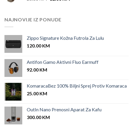
price
price
was:
is:
25.00 KM.
12.00 KM.
NAJNOVIJE IZ PONUDE
Zippo Signature Kožna Futrola Za Lulu
120.00
KM
Antifon Gamo Aktivni Fluo Earmuff
92.00
KM
KomaracaBez 100% Biljni Sprej Protiv Komaraca
25.00
KM
OutIn Nano Prenosni Aparat Za Kafu
300.00
KM