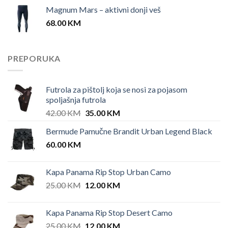
Magnum Mars – aktivni donji veš
68.00
KM
PREPORUKA
Futrola za pištolj koja se nosi za pojasom
spoljašnja futrola
Original
Current
42.00
KM
35.00
KM
price
price
Bermude Pamučne Brandit Urban Legend Black
was:
is:
60.00
KM
42.00 KM.
35.00 KM.
Kapa Panama Rip Stop Urban Camo
Original
Current
25.00
KM
12.00
KM
price
price
was:
is:
Kapa Panama Rip Stop Desert Camo
25.00 KM.
12.00 KM.
Original
Current
25.00
KM
12.00
KM