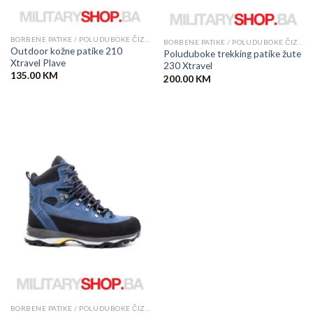
BORBENE PATIKE / POLUDUBOKE ČIZME
BORBENE PATIKE / POLUDUBOKE ČIZME
Outdoor kožne patike 210
Poluduboke trekking patike žute
Xtravel Plave
230 Xtravel
135.00
KM
200.00
KM
BORBENE PATIKE / POLUDUBOKE ČIZME