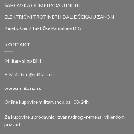
ŠAHOVSKA OLIMPIJADA U INDIJI
ELEKTRIČNI TROTINETI I DALJE ČEKAJU ZAKON
Kinetic Gen2 Taktičke Pantalone DIG
KONTAKT
Military shop BiH
E-Mail:
info@militaria.rs
www.militaria.rs
Online kupovine militaryshop.ba : 00-24h.
Za kupovine u prodavnici izvan radnog vremena i vikendom
pozvati: