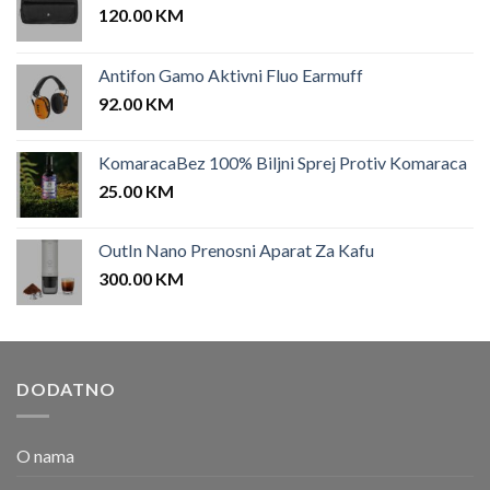
120.00
KM
Antifon Gamo Aktivni Fluo Earmuff
92.00
KM
KomaracaBez 100% Biljni Sprej Protiv Komaraca
25.00
KM
OutIn Nano Prenosni Aparat Za Kafu
300.00
KM
DODATNO
O nama