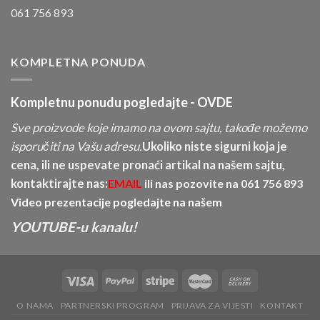
061 756 893
KOMPLETNA PONUDA
Kompletnu ponudu pogledajte -
OVDE
Sve proizvode koje imamo na ovom sajtu, takođe možemo
isporučiti na Vašu adresu.
Ukoliko niste sigurni koja je
cena, ili ne uspevate pronaći artikal na našem sajtu,
kontaktirajte nas:
EMAIL
ili nas pozovite na
061 756 893
Video prezentacije pogledajte na našem
YOUTUBE-u kanalu!
O NAMA
PARTNERSKI PROGRAM
PRIJAVA ZA VIJESTI
KONTAKT