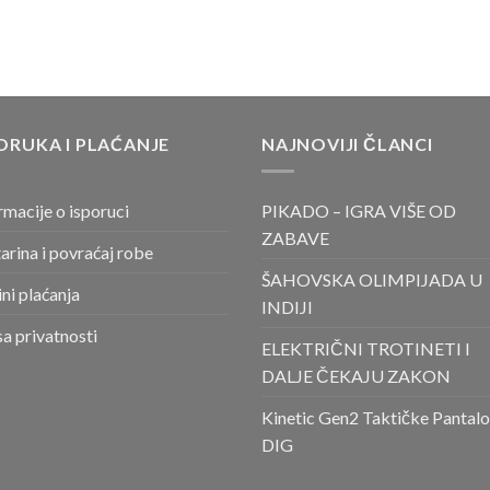
ORUKA I PLAĆANJE
NAJNOVIJI ČLANCI
rmacije o isporuci
PIKADO – IGRA VIŠE OD
ZABAVE
arina i povraćaj robe
ŠAHOVSKA OLIMPIJADA U
ni plaćanja
INDIJI
sa privatnosti
ELEKTRIČNI TROTINETI I
DALJE ČEKAJU ZAKON
Kinetic Gen2 Taktičke Pantal
DIG