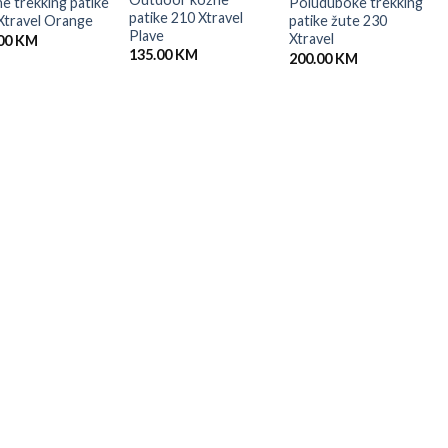
e trekking patike
Poluduboke trekking
patike 210 Xtravel
Xtravel Orange
patike žute 230
Plave
Xtravel
00
KM
135.00
KM
200.00
KM