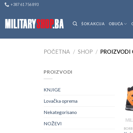
Skip
+387 61 756 893
to
content
ŠOK AKCIJA
OBUĆA
POČETNA
/
SHOP
/
PROIZVODI 
PROIZVODI
KNJIGE
Lovačka oprema
Nekategorisano
NOŽEVI