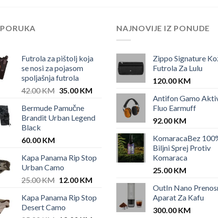
EPORUKA
NAJNOVIJE IZ PONUDE
Futrola za pištolj koja
Zippo Signature Ko
se nosi za pojasom
Futrola Za Lulu
spoljašnja futrola
120.00
KM
Original
Current
42.00
KM
35.00
KM
Antifon Gamo Akti
price
price
Bermude Pamučne
Fluo Earmuff
was:
is:
Brandit Urban Legend
42.00 KM.
35.00 KM.
92.00
KM
Black
KomaracaBez 100
60.00
KM
Biljni Sprej Protiv
Kapa Panama Rip Stop
Komaraca
Urban Camo
25.00
KM
Original
Current
25.00
KM
12.00
KM
OutIn Nano Prenos
price
price
Kapa Panama Rip Stop
Aparat Za Kafu
was:
is:
Desert Camo
25.00 KM.
12.00 KM.
300.00
KM