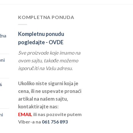
KOMPLETNA PONUDA
Kompletnu ponudu
žna
pogledajte -
OVDE
Sve proizvode koje imamo na
vni
ovom sajtu, takođe možemo
isporučiti na Vašu adresu.
Ukoliko niste sigurni koja je
%
cena, ili ne uspevate pronaći
artikal na našem sajtu,
kontaktirajte nas:
EMAIL
ili nas pozovite putem
ni
Viber-a na
061 756 893