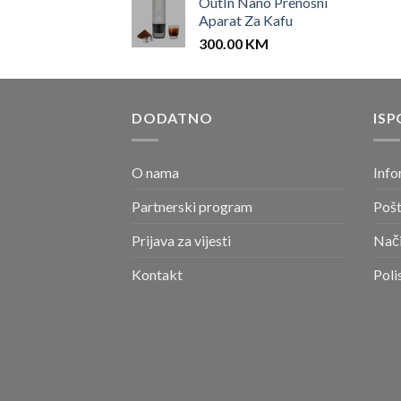
OutIn Nano Prenosni
Aparat Za Kafu
300.00
KM
DODATNO
ISP
O nama
Info
Partnerski program
Pošt
Prijava za vijesti
Nači
Kontakt
Poli