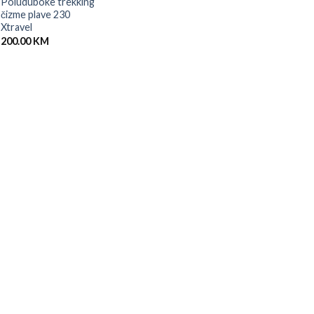
Poluduboke trekking
čizme plave 230
Xtravel
200.00
KM