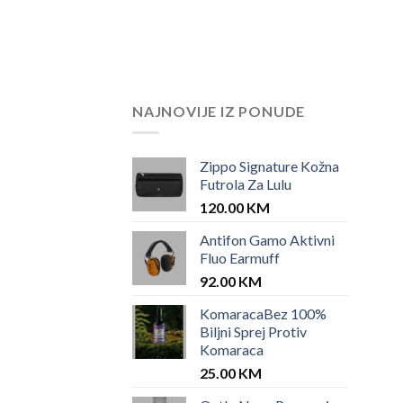
NAJNOVIJE IZ PONUDE
Zippo Signature Kožna
Futrola Za Lulu
120.00
KM
Antifon Gamo Aktivni
Fluo Earmuff
92.00
KM
KomaracaBez 100%
Biljni Sprej Protiv
Komaraca
25.00
KM