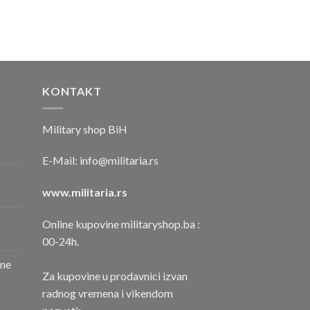
KONTAKT
Military shop BiH
E-Mail:
info@militaria.rs
www.militaria.rs
Online kupovine militaryshop.ba :
00-24h.
one
Za kupovine u prodavnici izvan
radnog vremena i vikendom