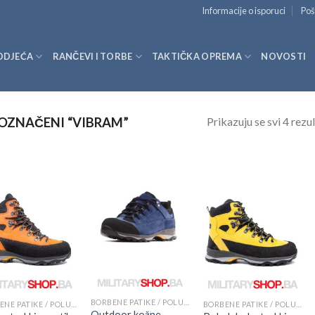
Informacije o isporuci
Poš
ODJEĆA
RANČEVI I TORBE
TAKTIČKA OPREMA
NOVOSTI
Prikazuju se svi 4 rezul
OZNAČENI “VIBRAM”
BORBENE PATIKE / POLUDUBOKE ČIZME
BORBENE PATIKE / POLUDUBOKE ČIZME
BORBENE PATIKE / POLUDUBOKE ČIZME
Outdoor kožne