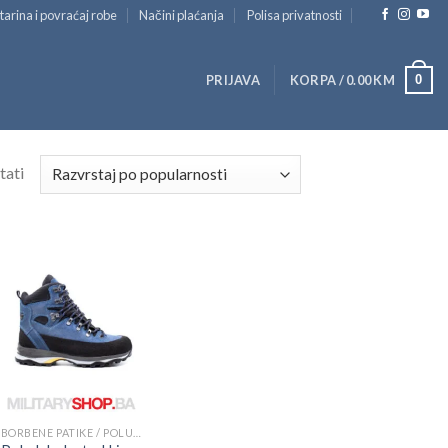
tarina i povraćaj robe
Načini plaćanja
Polisa privatnosti
0
PRIJAVA
KORPA /
0.00
KM
tati
BORBENE PATIKE / POLUDUBOKE ČIZME