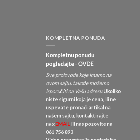
KOMPLETNA PONUDA
Kompletnu ponudu
pogledajte -
OVDE
Sve proizvode koje imamo na
ovom sajtu, takođe možemo
isporučiti na Vašu adresu.
Ukoliko
niste sigurni koja je cena, ili ne
uspevate pronaći artikal na
našem sajtu, kontaktirajte
nas:
EMAIL
ili nas pozovite na
061 756 893
Video prezentacije pogledajte