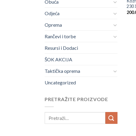
Kožn
Obuća
230 
200.
Odjeća
Oprema
Rančevi i torbe
Resursi i Dodaci
ŠOK AKCIJA
Taktička oprema
Uncategorized
PRETRAŽITE PROIZVODE