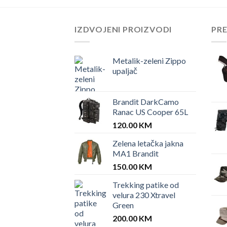
IZDVOJENI PROIZVODI
PR
Metalik-zeleni Zippo
upaljač
Brandit DarkCamo
Ranac US Cooper 65L
120.00
KM
Zelena letačka jakna
MA1 Brandit
150.00
KM
Trekking patike od
velura 230 Xtravel
Green
200.00
KM