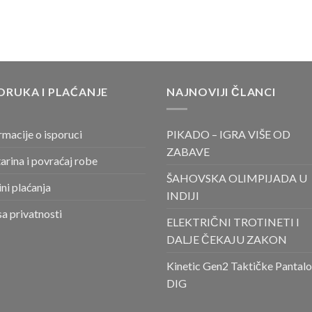
ORUKA I PLAĆANJE
NAJNOVIJI ČLANCI
rmacije o isporuci
PIKADO – IGRA VIŠE OD
ZABAVE
arina i povraćaj robe
ŠAHOVSKA OLIMPIJADA U
ni plaćanja
INDIJI
sa privatnosti
ELEKTRIČNI TROTINETI I
DALJE ČEKAJU ZAKON
Kinetic Gen2 Taktičke Pantal
DIG