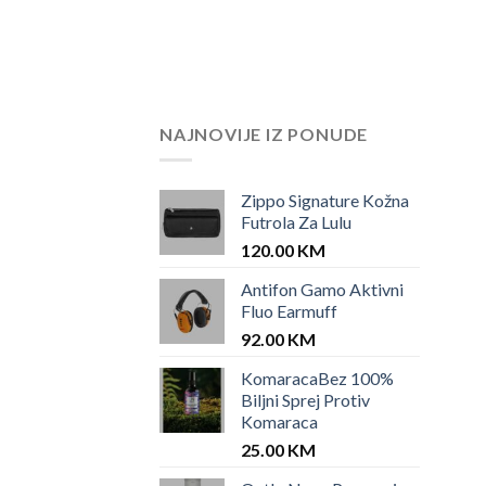
price
price
was:
is:
150.00 KM.
85.00 KM.
NAJNOVIJE IZ PONUDE
Zippo Signature Kožna
Futrola Za Lulu
120.00
KM
Antifon Gamo Aktivni
Fluo Earmuff
92.00
KM
KomaracaBez 100%
Biljni Sprej Protiv
Komaraca
25.00
KM