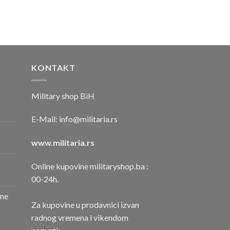
KONTAKT
Military shop BiH
E-Mail:
info@militaria.rs
www.militaria.rs
Online kupovine militaryshop.ba :
00-24h.
one
Za kupovine u prodavnici izvan
radnog vremena i vikendom