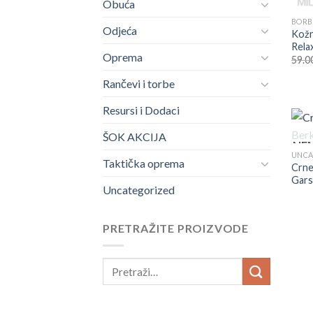
Obuća
Odjeća
Kožn
Rela
Oprema
59.0
Rančevi i torbe
Resursi i Dodaci
ŠOK AKCIJA
NEM
UNCA
Taktička oprema
Crne
Gars
Uncategorized
PRETRAŽITE PROIZVODE