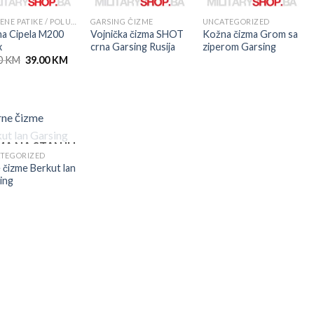
BORBENE PATIKE / POLUDUBOKE ČIZME
GARSING ČIZME
UNCATEGORIZED
a Cipela M200
Vojnička čizma SHOT
Kožna čizma Grom sa
x
crna Garsing Rusija
ziperom Garsing
Original
Current
0
KM
39.00
KM
price
price
was:
is:
59.00 KM.
39.00 KM.
A NA STANJU
TEGORIZED
 čizme Berkut lan
ing