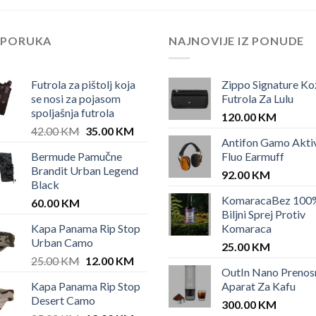
EPORUKA
NAJNOVIJE IZ PONUDE
Futrola za pištolj koja
Zippo Signature Ko
se nosi za pojasom
Futrola Za Lulu
spoljašnja futrola
120.00
KM
Original
Current
42.00
KM
35.00
KM
Antifon Gamo Akti
price
price
Bermude Pamučne
Fluo Earmuff
was:
is:
Brandit Urban Legend
42.00 KM.
35.00 KM.
92.00
KM
Black
KomaracaBez 100
60.00
KM
Biljni Sprej Protiv
Kapa Panama Rip Stop
Komaraca
Urban Camo
25.00
KM
Original
Current
25.00
KM
12.00
KM
OutIn Nano Prenos
price
price
Kapa Panama Rip Stop
Aparat Za Kafu
was:
is:
Desert Camo
25.00 KM.
12.00 KM.
300.00
KM