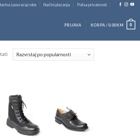
tarina i povraćaj robe
Načini plaćanja
Polisa privatnosti
0
PRIJAVA
KORPA /
0.00
KM
tati