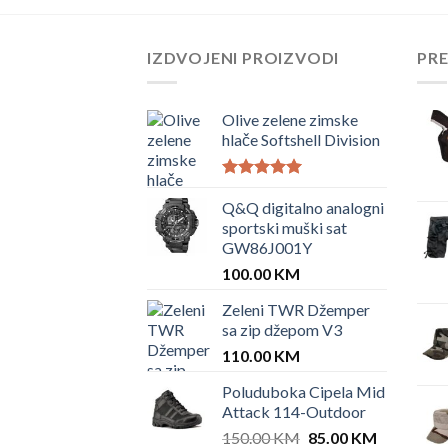
IZDVOJENI PROIZVODI
PR
Olive zelene zimske
hlače Softshell Division
Ocjenjeno
5.00
Q&Q digitalno analogni
od 5
sportski muški sat
GW86J001Y
100.00
KM
Zeleni TWR Džemper
sa zip džepom V3
110.00
KM
Poluduboka Cipela Mid
Attack 114-Outdoor
Original
Current
150.00
KM
85.00
KM