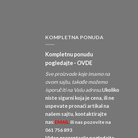
KOMPLETNA PONUDA
Kompletnu ponudu
pogledajte -
OVDE
Sve proizvode koje imamo na
ovom sajtu, takođe možemo
isporučiti na Vašu adresu.
Ukoliko
niste sigurni koja je cena, ili ne
uspevate pronaći artikal na
našem sajtu, kontaktirajte
nas:
EMAIL
ili nas pozovite na
061 756 893
Video prezentacije pogledajte