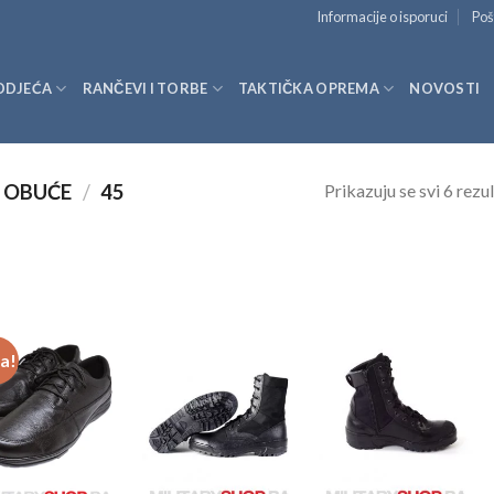
Informacije o isporuci
Poš
ODJEĆA
RANČEVI I TORBE
TAKTIČKA OPREMA
NOVOSTI
Prikazuju se svi 6 rezul
A OBUĆE
/
45
ja!