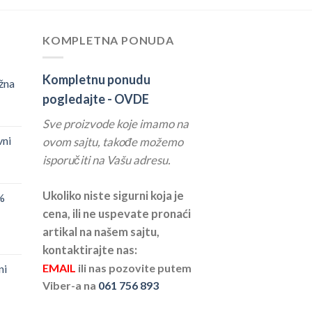
KOMPLETNA PONUDA
Kompletnu ponudu
žna
pogledajte -
OVDE
Sve proizvode koje imamo na
vni
ovom sajtu, takođe možemo
isporučiti na Vašu adresu.
Ukoliko niste sigurni koja je
%
cena, ili ne uspevate pronaći
artikal na našem sajtu,
kontaktirajte nas:
EMAIL
ili nas pozovite putem
ni
Viber-a na
061 756 893