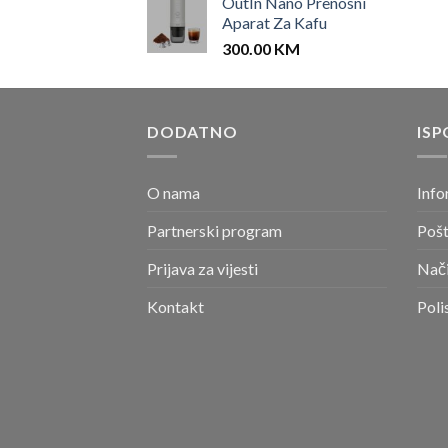
OutIn Nano Prenosni
Aparat Za Kafu
300.00
KM
DODATNO
ISP
O nama
Info
Partnerski program
Pošt
Prijava za vijesti
Nači
Kontakt
Poli