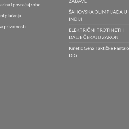
ZABAVE
arina i povraćaj robe
ŠAHOVSKA OLIMPIJADA U
ni plaćanja
INDIJI
sa privatnosti
ELEKTRIČNI TROTINETI I
DALJE ČEKAJU ZAKON
Kinetic Gen2 Taktičke Pantal
DIG