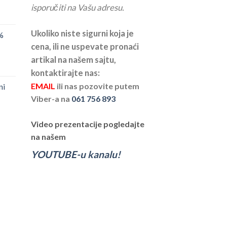
isporučiti na Vašu adresu.
Ukoliko niste sigurni koja je
%
cena, ili ne uspevate pronaći
artikal na našem sajtu,
kontaktirajte nas:
EMAIL
ili nas pozovite putem
ni
Viber-a na
061 756 893
Video prezentacije pogledajte
na našem
YOUTUBE-u kanalu!