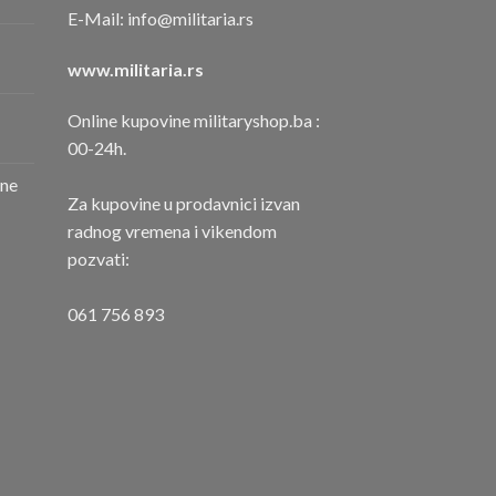
E-Mail:
info@militaria.rs
www.militaria.rs
Online kupovine militaryshop.ba :
00-24h.
one
Za kupovine u prodavnici izvan
radnog vremena i vikendom
pozvati:
061 756 893