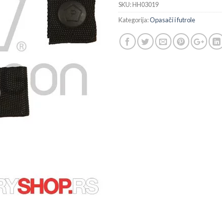
SKU:
HH03019
Kategorija:
Opasači i futrole