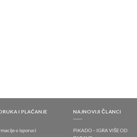
ORUKA I PLAĆANJE
NAJNOVIJI ČLANCI
rmacije o isporuci
PIKADO – IGRA VIŠE OD