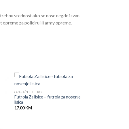
otrebnu vrednost ako se nose negde izvan
t opreme za policiru ili army opreme.
OPASAČI I FUTROLE
Futrola Za lisice – futrola za nosenje
lisica
17.00
KM