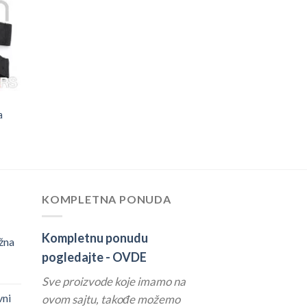
a
KOMPLETNA PONUDA
Kompletnu ponudu
žna
pogledajte -
OVDE
Sve proizvode koje imamo na
vni
ovom sajtu, takođe možemo