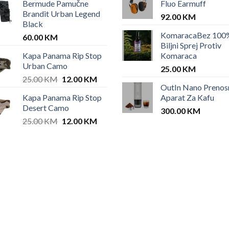
Bermude Pamučne
Fluo Earmuff
was:
is:
Brandit Urban Legend
42.00 KM.
35.00 KM.
92.00
KM
Black
KomaracaBez 100
60.00
KM
Biljni Sprej Protiv
Kapa Panama Rip Stop
Komaraca
Urban Camo
25.00
KM
Original
Current
25.00
KM
12.00
KM
OutIn Nano Prenos
price
price
Kapa Panama Rip Stop
Aparat Za Kafu
was:
is:
Desert Camo
25.00 KM.
12.00 KM.
300.00
KM
Original
Current
25.00
KM
12.00
KM
price
price
was:
is:
25.00 KM.
12.00 KM.