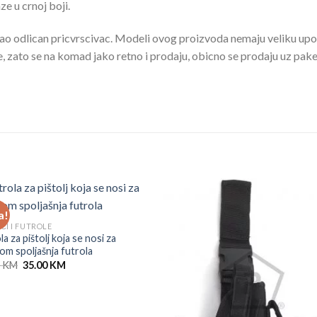
e u crnoj boji.
ao odlican pricvrscivac. Modeli ovog proizvoda nemaju veliku up
e, zato se na komad jako retno i prodaju, obicno se prodaju uz pake
a!
ČI I FUTROLE
la za pištolj koja se nosi za
om spoljašnja futrola
Original
Current
0
KM
35.00
KM
price
price
was:
is:
42.00 KM.
35.00 KM.