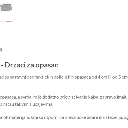
0)
s- Drzaci za opasac
c su sastavni deo taktickih policijskih opasaca od 4 cm ili od 5 cm
li opasaca, a svrha im je dodatno pricvrscivanje kaisa, zapravo imaju
iraci u takvim slucajevima.
noh materijala, koji su otporni na mehanicke udare ili ostecenja, o