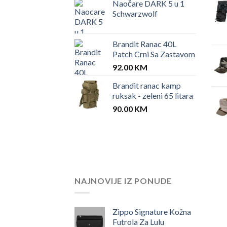
Naočare DARK 5 u 1
Schwarzwolf
Brandit Ranac 40L
Patch Crni Sa Zastavom
92.00
KM
Brandit ranac kamp
ruksak - zeleni 65 litara
90.00
KM
NAJNOVIJE IZ PONUDE
Zippo Signature Kožna
Futrola Za Lulu