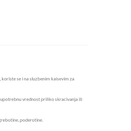
, koriste se i na sluzbenim kaisevim za
 upotrebnu vrednost priliko skracivanja ili
grebotine, poderotine.