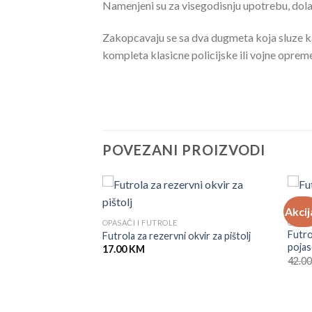
Namenjeni su za visegodisnju upotrebu, dolaz
Zakopcavaju se sa dva dugmeta koja sluze k
kompleta klasicne policijske ili vojne oprem
POVEZANI PROIZVODI
Akcij
OPASAČI I FUTROLE
OPASA
trola Za Desnoruke
Futro
Futrola za rezervni okvir za pištolj
pojas
17.00
KM
42.0