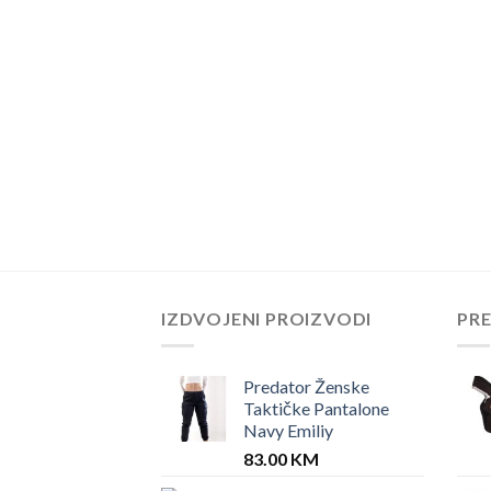
IZDVOJENI PROIZVODI
PR
Predator Ženske
Taktičke Pantalone
Navy Emiliy
83.00
KM