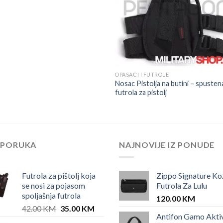
OPASAČI I FUTROLE
Nosac Pistolja na butini – spusten
futrola za pistolj
EPORUKA
NAJNOVIJE IZ PONUDE
Futrola za pištolj koja
Zippo Signature Ko
se nosi za pojasom
Futrola Za Lulu
spoljašnja futrola
120.00
KM
Original
Current
42.00
KM
35.00
KM
Antifon Gamo Akti
price
price