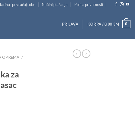
tarina i povraćaj robe
Načini plaćanja
Polisa privatnosti
0
PRIJAVA
KORPA /
0.00
KM
A OPREMA
/
jka za
pasac