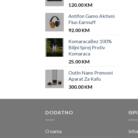
120.00
KM
Antifon Gamo Aktivni
Fluo Earmuff
92.00
KM
KomaracaBez 100%
Biljni Sprej Protiv
Komaraca
25.00
KM
OutIn Nano Prenosni
Aparat Za Kafu
300.00
KM
DODATNO
ISP
O nama
Info