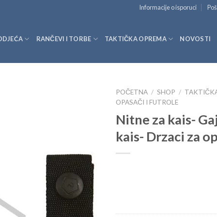
Informacije o isporuci
Poš
ODJEĆA
RANČEVI I TORBE
TAKTIČKA OPREMA
NOVOSTI
POČETNA
/
SHOP
/
TAKTIČK
OPASAČI I FUTROLE
Nitne za kais- Ga
kais- Drzaci za o