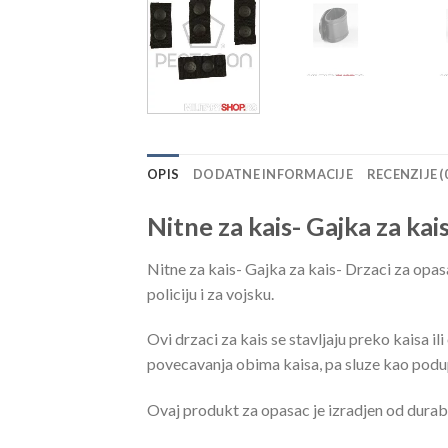
OPIS
DODATNE INFORMACIJE
RECENZIJE (
Nitne za kais- Gajka za kai
Nitne za kais- Gajka za kais- Drzaci za opasa
policiju i za vojsku.
Ovi drzaci za kais se stavljaju preko kaisa i
povecavanja obima kaisa, pa sluze kao podup
Ovaj produkt za opasac je izradjen od durabi