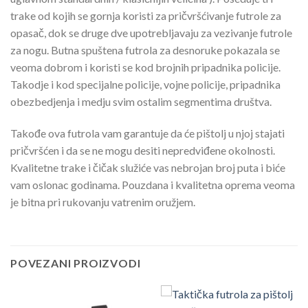
trake od kojih se gornja koristi za pričvršćivanje futrole za
opasač, dok se druge dve upotrebljavaju za vezivanje futrole
za nogu. Butna spuštena futrola za desnoruke pokazala se
veoma dobrom i koristi se kod brojnih pripadnika policije.
Takodje i kod specijalne policije, vojne policije, pripadnika
obezbedjenja i medju svim ostalim segmentima društva.
Takođe ova futrola vam garantuje da će pištolj u njoj stajati
pričvršćen i da se ne mogu desiti nepredviđene okolnosti.
Kvalitetne trake i čičak služiće vas nebrojan broj puta i biće
vam oslonac godinama. Pouzdana i kvalitetna oprema veoma
je bitna pri rukovanju vatrenim oružjem.
POVEZANI PROIZVODI