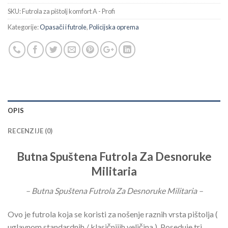
SKU:
Futrola za pištolj komfort A - Profi
Kategorije:
Opasači i futrole
,
Policijska oprema
OPIS
RECENZIJE (0)
Butna Spuštena Futrola Za Desnoruke
Militaria
– Butna Spuštena Futrola Za Desnoruke Militaria –
Ovo je futrola koja se koristi za nošenje raznih vrsta pištolja (
uglavnom standardnih / klasičnijih veličina ). Poseduje tri