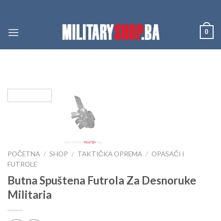
Skip
to
content
0
POČETNA
/
SHOP
/
TAKTIČKA OPREMA
/
OPASAČI I
FUTROLE
Butna Spuštena Futrola Za Desnoruke
Militaria