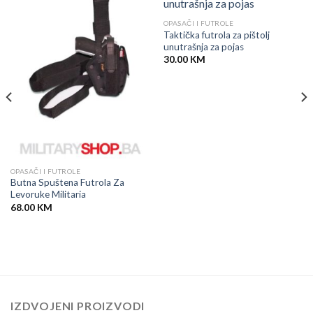
OPASAČI I FUTROLE
Taktička futrola za pištolj
unutrašnja za pojas
30.00
KM
OPASAČI I FUTROLE
Butna Spuštena Futrola Za
Levoruke Militaria
68.00
KM
IZDVOJENI PROIZVODI