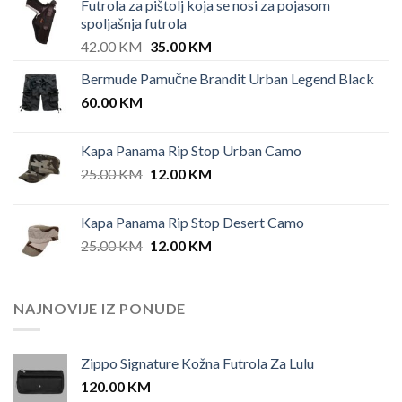
Futrola za pištolj koja se nosi za pojasom
spoljašnja futrola
Original
Current
42.00
KM
35.00
KM
price
price
Bermude Pamučne Brandit Urban Legend Black
was:
is:
60.00
KM
42.00 KM.
35.00 KM.
Kapa Panama Rip Stop Urban Camo
Original
Current
25.00
KM
12.00
KM
price
price
was:
is:
Kapa Panama Rip Stop Desert Camo
25.00 KM.
12.00 KM.
Original
Current
25.00
KM
12.00
KM
price
price
was:
is:
25.00 KM.
12.00 KM.
NAJNOVIJE IZ PONUDE
Zippo Signature Kožna Futrola Za Lulu
120.00
KM