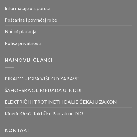
Informacije o isporuci
Poštarina i povraćaj robe
Načini plaćanja
Polisa privatnosti
NAJNOVIJI ČLANCI
PIKADO – IGRA VIŠE OD ZABAVE
ŠAHOVSKA OLIMPIJADA U INDIJI
ELEKTRIČNI TROTINETI I DALJE ČEKAJU ZAKON
Kinetic Gen2 Taktičke Pantalone DIG
KONTAKT