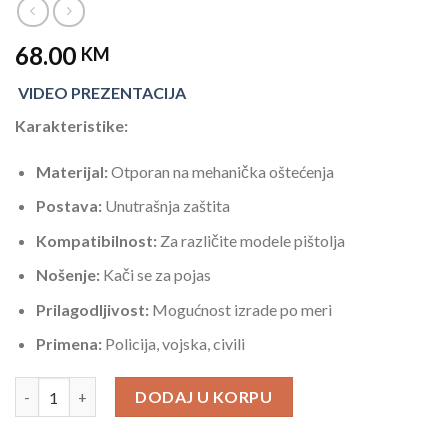
68.00
KM
VIDEO PREZENTACIJA
Karakteristike:
Materijal:
Otporan na mehanička oštećenja
Postava:
Unutrašnja zaštita
Kompatibilnost:
Za različite modele pištolja
Nošenje:
Kači se za pojas
Prilagodljivost:
Mogućnost izrade po meri
Primena:
Policija, vojska, civili
Butna Spuštena Futrola Za Desnoruke Militaria količina
DODAJ U KORPU