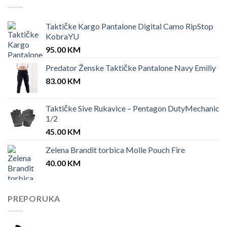
Taktičke Kargo Pantalone Digital Camo RipStop
KobraYU
95.00
KM
Predator Ženske Taktičke Pantalone Navy Emiliy
83.00
KM
Taktičke Sive Rukavice – Pentagon DutyMechanic
1/2
45.00
KM
Zelena Brandit torbica Molle Pouch Fire
40.00
KM
PREPORUKA