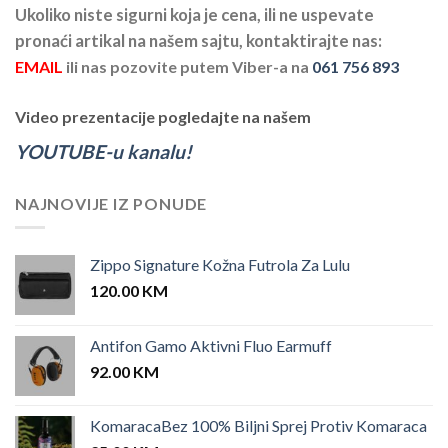
Ukoliko niste sigurni koja je cena, ili ne uspevate
pronaći artikal na našem sajtu, kontaktirajte nas:
EMAIL
ili nas pozovite putem Viber-a na
061 756 893
Video prezentacije pogledajte na našem
YOUTUBE-u kanalu!
NAJNOVIJE IZ PONUDE
Zippo Signature Kožna Futrola Za Lulu
120.00
KM
Antifon Gamo Aktivni Fluo Earmuff
92.00
KM
KomaracaBez 100% Biljni Sprej Protiv Komaraca