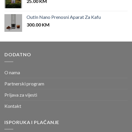
25.00
KM
OutIn Nano Prenosni Aparat Za Kafu
300.00
KM
DODATNO
O nama
Partnerski program
Prijava za vijesti
Kontakt
ISPORUKA I PLAĆANJE