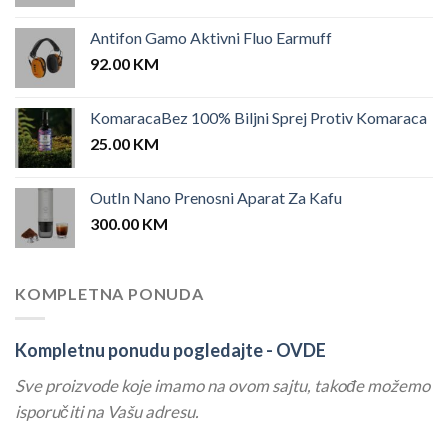
Antifon Gamo Aktivni Fluo Earmuff
92.00
KM
KomaracaBez 100% Biljni Sprej Protiv Komaraca
25.00
KM
OutIn Nano Prenosni Aparat Za Kafu
300.00
KM
KOMPLETNA PONUDA
Kompletnu ponudu pogledajte -
OVDE
Sve proizvode koje imamo na ovom sajtu, takođe možemo
isporučiti na Vašu adresu.