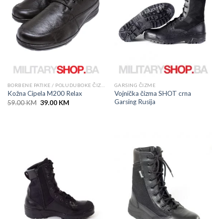
BORBENE PATIKE / POLUDUBOKE ČIZME
GARSING ČIZME
Vojnička čizma SHOT crna
Kožna Cipela M200 Relax
Garsing Rusija
Original
Current
59.00
KM
39.00
KM
price
price
was:
is:
59.00 KM.
39.00 KM.