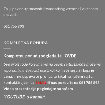
Za kupovine u prodavnici izvan radnog vremena i vikendom
pozvati:
061 756 893
KOMPLETNA PONUDA
Kompletnu ponudu pogledajte -
OVDE
Sve proizvode koje imamo na ovom sajtu, takođe možemo
isporučiti na Vašu adresu.
Ukoliko niste sigurni koja je
cena, ili ne uspevate pronaći artikal na našem sajtu,
kontaktirajte nas:
EMAIL
ili nas pozovite na
061 756 893
Video prezentacije pogledajte na našem
YOUTUBE-u kanalu!