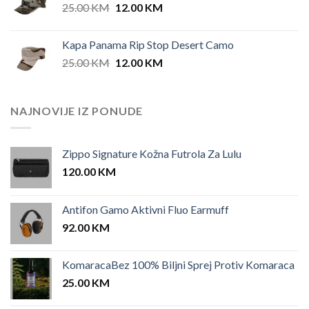
Original
Current
25.00
KM
12.00
KM
price
price
was:
is:
Kapa Panama Rip Stop Desert Camo
25.00 KM.
12.00 KM.
Original
Current
25.00
KM
12.00
KM
price
price
was:
is:
25.00 KM.
12.00 KM.
NAJNOVIJE IZ PONUDE
Zippo Signature Kožna Futrola Za Lulu
120.00
KM
Antifon Gamo Aktivni Fluo Earmuff
92.00
KM
KomaracaBez 100% Biljni Sprej Protiv Komaraca
25.00
KM