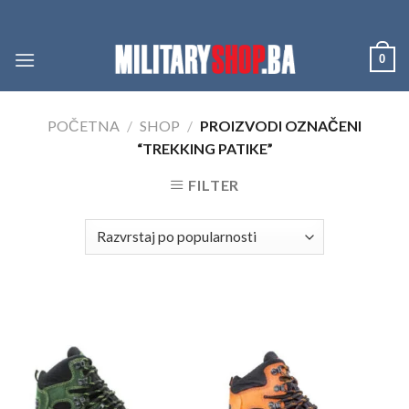
Skip
to
content
0
POČETNA
/
SHOP
/
PROIZVODI OZNAČENI
“TREKKING PATIKE”
FILTER