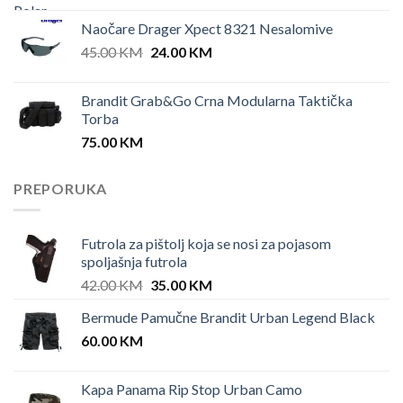
was:
is:
Naočare Drager Xpect 8321 Nesalomive
33.00 KM.
22.00 KM.
Original
Current
45.00
KM
24.00
KM
price
price
was:
is:
Brandit Grab&Go Crna Modularna Taktička
45.00 KM.
24.00 KM.
Torba
75.00
KM
PREPORUKA
Futrola za pištolj koja se nosi za pojasom
spoljašnja futrola
Original
Current
42.00
KM
35.00
KM
price
price
Bermude Pamučne Brandit Urban Legend Black
was:
is:
60.00
KM
42.00 KM.
35.00 KM.
Kapa Panama Rip Stop Urban Camo