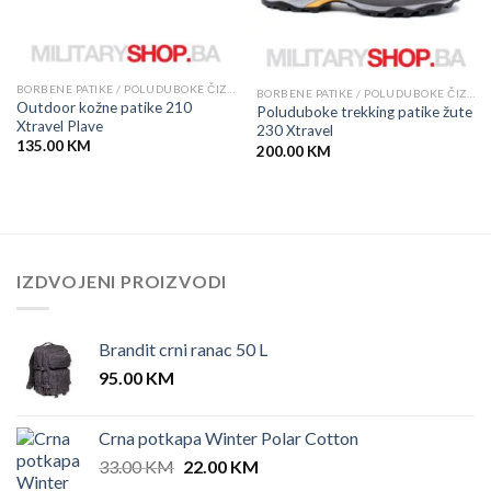
BORBENE PATIKE / POLUDUBOKE ČIZME
BORBENE PATIKE / POLUDUBOKE ČIZME
Outdoor kožne patike 210
Poluduboke trekking patike žute
Xtravel Plave
230 Xtravel
135.00
KM
200.00
KM
IZDVOJENI PROIZVODI
Brandit crni ranac 50 L
95.00
KM
Crna potkapa Winter Polar Cotton
Original
Current
33.00
KM
22.00
KM
price
price