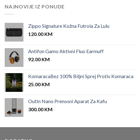
NAJNOVIJE IZ PONUDE
Zippo Signature Kožna Futrola Za Lulu
120.00
KM
Antifon Gamo Aktivni Fluo Earmuff
92.00
KM
KomaracaBez 100% Biljni Sprej Protiv Komaraca
25.00
KM
OutIn Nano Prenosni Aparat Za Kafu
300.00
KM