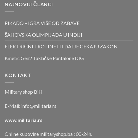
NAJNOVIJI ČLANCI
PIKADO – IGRA VIŠE OD ZABAVE
ŠAHOVSKA OLIMPIJADA U INDIJI
ELEKTRIČNI TROTINETI I DALJE ČEKAJU ZAKON
Kinetic Gen2 Taktičke Pantalone DIG
KONTAKT
Military shop BiH
E-Mail:
info@militaria.rs
www.militaria.rs
Online kupovine militaryshop.ba : 00-24h.