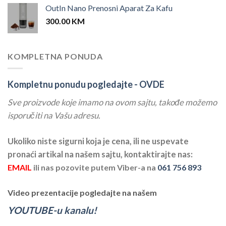
OutIn Nano Prenosni Aparat Za Kafu
300.00
KM
KOMPLETNA PONUDA
Kompletnu ponudu pogledajte -
OVDE
Sve proizvode koje imamo na ovom sajtu, takođe možemo
isporučiti na Vašu adresu.
Ukoliko niste sigurni koja je cena, ili ne uspevate
pronaći artikal na našem sajtu, kontaktirajte nas:
EMAIL
ili nas pozovite putem Viber-a na
061 756 893
Video prezentacije pogledajte na našem
YOUTUBE-u kanalu!