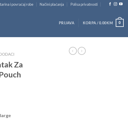
tarina i povraćaj robe
Načini plaćanja
Polisa privatnosti
0
PRIJAVA
KORPA /
0.00
KM
 DODACI
atak Za
 Pouch
 large