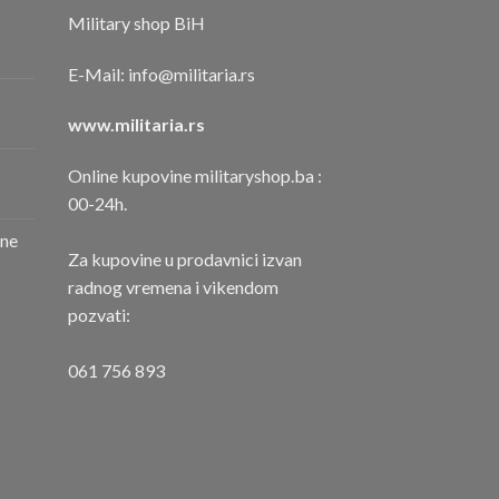
Military shop BiH
E-Mail:
info@militaria.rs
www.militaria.rs
Online kupovine militaryshop.ba :
00-24h.
one
Za kupovine u prodavnici izvan
radnog vremena i vikendom
pozvati:
061 756 893