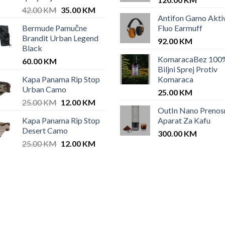
Original
Current
42.00
KM
35.00
KM
Antifon Gamo Akti
price
price
Bermude Pamučne
Fluo Earmuff
was:
is:
Brandit Urban Legend
42.00 KM.
35.00 KM.
92.00
KM
Black
KomaracaBez 100
60.00
KM
Biljni Sprej Protiv
Kapa Panama Rip Stop
Komaraca
Urban Camo
25.00
KM
Original
Current
25.00
KM
12.00
KM
OutIn Nano Prenos
price
price
Kapa Panama Rip Stop
Aparat Za Kafu
was:
is:
Desert Camo
25.00 KM.
12.00 KM.
300.00
KM
Original
Current
25.00
KM
12.00
KM
price
price
was:
is:
25.00 KM.
12.00 KM.