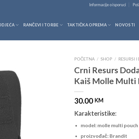
Informacije o isporuci
Poš
ODJEĆA
RANČEVI I TORBE
TAKTIČKA OPREMA
NOVOSTI
POČETNA
/
SHOP
/
RESURSI I
Crni Resurs Dod
Kaiš Molle Multi
30.00
KM
Karakteristike:
model: molle multi pouch
proizvođač: Brandit