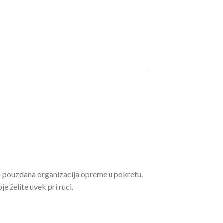
e
a pouzdana organizacija opreme u pokretu.
e želite uvek pri ruci.