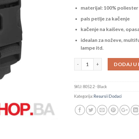
materijal: 100% poliester
pals petlje za kačenje
kačenje na kaiševe, opas
idealan za noževe, multif
lampe itd.
Crni Resurs Dodatak Za Kaiš Mo
DODAJ U
SKU:
8052.2 - Black
Kategorija:
Resursi i Dodaci