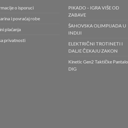
rmacije o isporuci
PIKADO – IGRA VIŠE OD
ZABAVE
arina i povraćaj robe
ŠAHOVSKA OLIMPIJADA U
ni plaćanja
INDIJI
sa privatnosti
ELEKTRIČNI TROTINETI I
DALJE ČEKAJU ZAKON
Kinetic Gen2 Taktičke Pantal
DIG