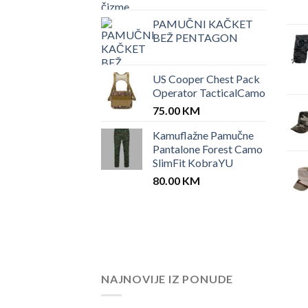
PAMUČNI KAČKET
BEŽ PENTAGON
US Cooper Chest Pack
Operator TacticalCamo
75.00
KM
Kamuflažne Pamučne
Pantalone Forest Camo
SlimFit KobraYU
80.00
KM
NAJNOVIJE IZ PONUDE