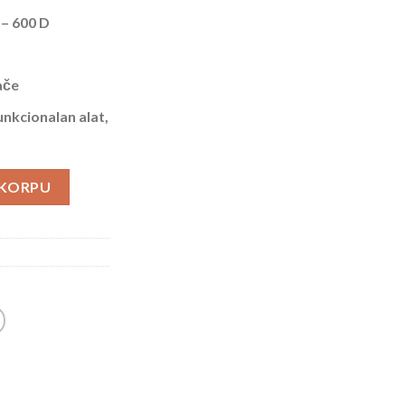
 – 600 D
ače
unkcionalan alat,
lle Multi Pouch količina
 KORPU