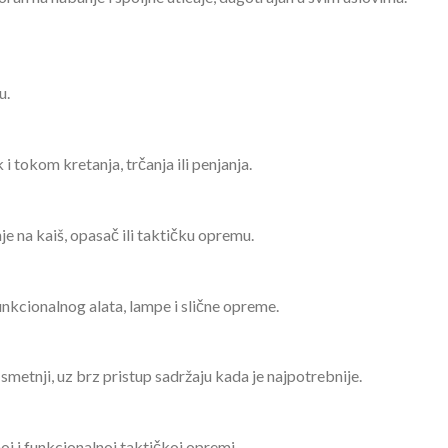
u.
i tokom kretanja, trčanja ili penjanja.
na kaiš, opasač ili taktičku opremu.
unkcionalnog alata, lampe i slične opreme.
metnji, uz brz pristup sadržaju kada je najpotrebnije.
 i funkcionalnoj taktičkoj opremi.