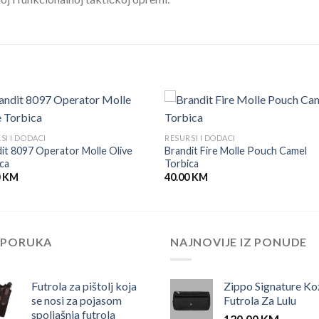
SI I DODACI
RESURSI I DODACI
it 8097 Operator Molle Olive
Brandit Fire Molle Pouch Camel
ca
Torbica
0
KM
40.00
KM
EPORUKA
NAJNOVIJE IZ PONUDE
Futrola za pištolj koja
Zippo Signature Ko
se nosi za pojasom
Futrola Za Lulu
spoljašnja futrola
120.00
KM