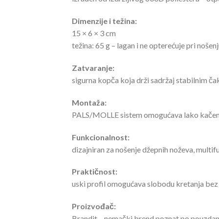
Dimenzije i težina:
15 × 6 × 3 cm
težina: 65 g – lagan i ne opterećuje pri nošenj
Zatvaranje:
sigurna kopča koja drži sadržaj stabilnim čak 
Montaža:
PALS/MOLLE sistem omogućava lako kačenje 
Funkcionalnost:
dizajniran za nošenje džepnih noževa, multif
Praktičnost:
uski profil omogućava slobodu kretanja bez s
Proizvođač:
Brandit – nemački brend poznat po pouzdanoj