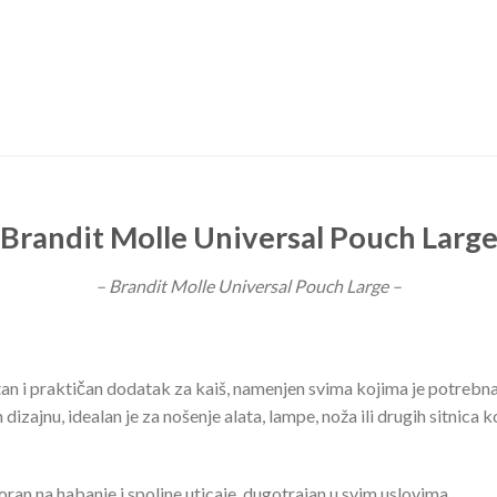
Brandit Molle Universal Pouch Larg
– Brandit Molle Universal Pouch Large –
n i praktičan dodatak za kaiš, namenjen svima kojima je potrebn
ajnu, idealan je za nošenje alata, lampe, noža ili drugih sitnica koj
ran na habanje i spoljne uticaje, dugotrajan u svim uslovima.