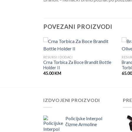
POVEZANI PROIZVODI
RESURSI I DODACI
RESUR
Molle Pouch Crna
Crna Torbica Za Boce Brandit Bottle
Brand
Holder II
Torbi
45.00
KM
65.0
IZDVOJENI PROIZVODI
PR
Policijske Interpol
čizme Armoline