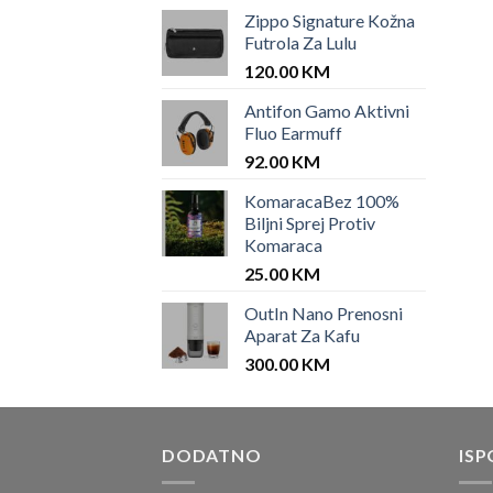
Zippo Signature Kožna
Futrola Za Lulu
120.00
KM
Antifon Gamo Aktivni
Fluo Earmuff
92.00
KM
KomaracaBez 100%
Biljni Sprej Protiv
Komaraca
25.00
KM
OutIn Nano Prenosni
Aparat Za Kafu
300.00
KM
DODATNO
ISP