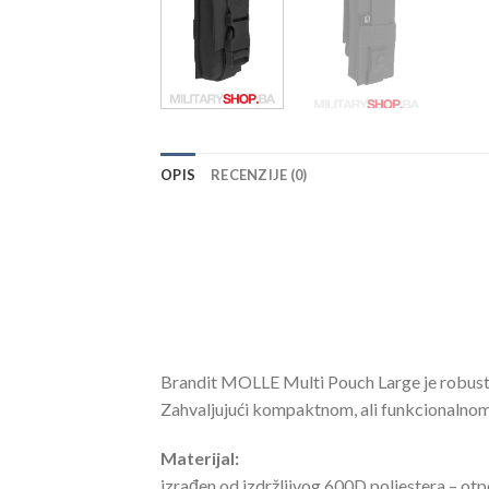
OPIS
RECENZIJE (0)
Brandit MOLLE Multi Pouch Large je robusta
Zahvaljujući kompaktnom, ali funkcionalnom diz
Materijal:
izrađen od izdržljivog 600D poliestera – otpo