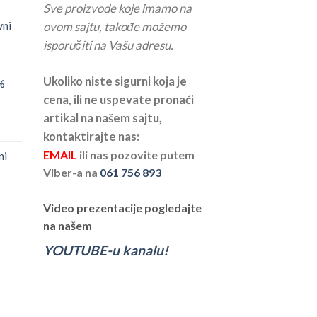
Sve proizvode koje imamo na
vni
ovom sajtu, takođe možemo
isporučiti na Vašu adresu.
Ukoliko niste sigurni koja je
%
cena, ili ne uspevate pronaći
artikal na našem sajtu,
kontaktirajte nas:
EMAIL
ili nas pozovite putem
ni
Viber-a na
061 756 893
Video prezentacije pogledajte
na našem
YOUTUBE-u kanalu!