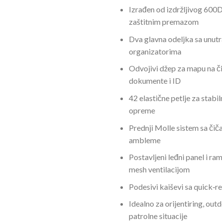
Izrađen od izdržljivog 600D
zaštitnim premazom
Dva glavna odeljka sa unut
organizatorima
Odvojivi džep za mapu na či
dokumente i ID
42 elastične petlje za stabil
opreme
Prednji Molle sistem sa či
ambleme
Postavljeni leđni panel i ra
mesh ventilacijom
Podesivi kaiševi sa quick‑
Idealno za orijentiring, outd
patrolne situacije