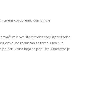
C i terenskoj opremi. Kombinuje
 znači mir. Sve što ti treba stoji ispred tebe
u, dovoljno robustan za teren. Ovo nije
asipa. Struktura koja ne popušta. Operator je