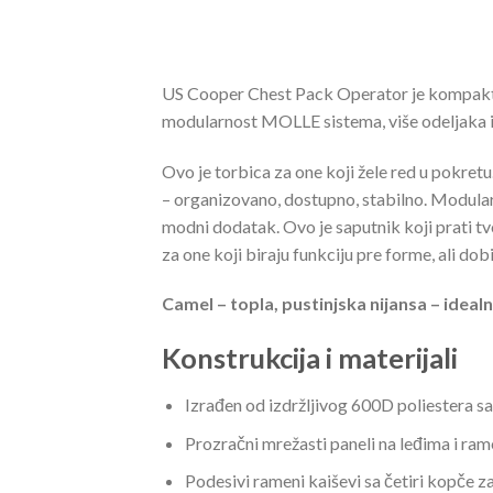
US Cooper Chest Pack Operator je kompaktan
modularnost MOLLE sistema, više odeljaka i s
Ovo je torbica za one koji žele red u pokretu.
– organizovano, dostupno, stabilno. Modular
modni dodatak. Ovo je saputnik koji prati tv
za one koji biraju funkciju pre forme, ali dob
Camel – topla, pustinjska nijansa – idealn
Konstrukcija i materijali
Izrađen od izdržljivog 600D poliestera s
Prozračni mrežasti paneli na leđima i r
Podesivi rameni kaiševi sa četiri kopče za