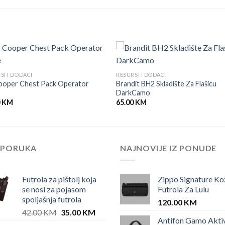
SI I DODACI
RESURSI I DODACI
ooper Chest Pack Operator
Brandit BH2 Skladište Za Flašicu
DarkCamo
0
KM
65.00
KM
EPORUKA
NAJNOVIJE IZ PONUDE
Futrola za pištolj koja
Zippo Signature Ko
se nosi za pojasom
Futrola Za Lulu
spoljašnja futrola
120.00
KM
Original
Current
42.00
KM
35.00
KM
Antifon Gamo Akti
price
price