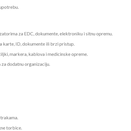
upotrebu.
zatorima za EDC, dokumente, elektroniku i sitnu opremu.
 karte, ID, dokumente ili brzi pristup.
vetiljki, markera, kablova i medicinske opreme.
 za dodatnu organizaciju.
 trakama.
ne torbice.