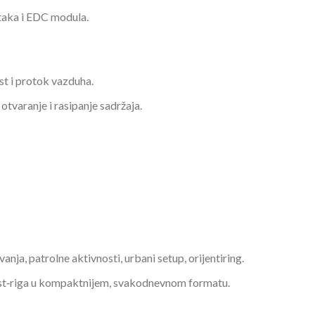
taka i EDC modula.
st i protok vazduha.
tvaranje i rasipanje sadržaja.
anja, patrolne aktivnosti, urbani setup, orijentiring.
hest‑riga u kompaktnijem, svakodnevnom formatu.