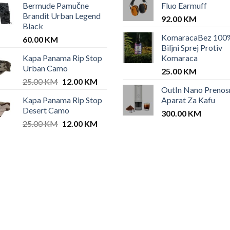
Bermude Pamučne
Fluo Earmuff
was:
is:
Brandit Urban Legend
42.00 KM.
35.00 KM.
92.00
KM
Black
KomaracaBez 100
60.00
KM
Biljni Sprej Protiv
Kapa Panama Rip Stop
Komaraca
Urban Camo
25.00
KM
Original
Current
25.00
KM
12.00
KM
OutIn Nano Prenos
price
price
Kapa Panama Rip Stop
Aparat Za Kafu
was:
is:
Desert Camo
25.00 KM.
12.00 KM.
300.00
KM
Original
Current
25.00
KM
12.00
KM
price
price
was:
is:
25.00 KM.
12.00 KM.