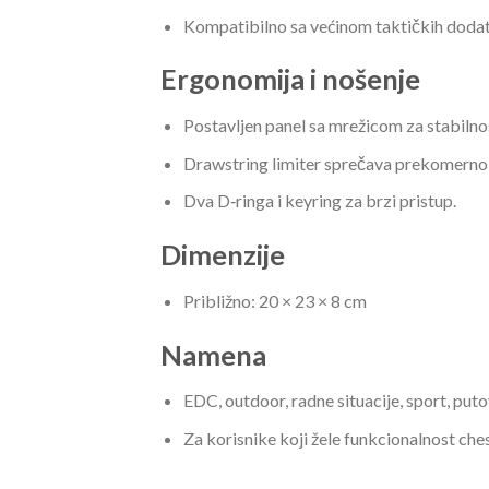
Kompatibilno sa većinom taktičkih doda
Ergonomija i nošenje
Postavljen panel sa mrežicom za stabilno
Drawstring limiter sprečava prekomerno o
Dva D‑ringa i keyring za brzi pristup.
Dimenzije
Približno: 20 × 23 × 8 cm
Namena
EDC, outdoor, radne situacije, sport, putov
Za korisnike koji žele funkcionalnost c