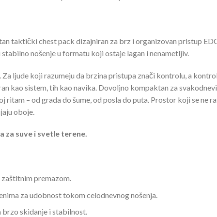
 taktički chest pack dizajniran za brz i organizovan pristup ED
tabilno nošenje u formatu koji ostaje lagan i nenametljiv.
 Za ljude koji razumeju da brzina pristupa znači kontrolu, a kontrola
an kao sistem, tih kao navika. Dovoljno kompaktan za svakodnevic
oj ritam – od grada do šume, od posla do puta. Prostor koji se ne r
ijaju oboje.
a za suve i svetle terene.
a zaštitnim premazom.
amenima za udobnost tokom celodnevnog nošenja.
 brzo skidanje i stabilnost.