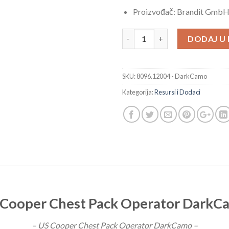
Proizvođač: Brandit Gmb
US Cooper Chest Pack Operato
DODAJ U
SKU:
8096.12004 - DarkCamo
Kategorija:
Resursi i Dodaci
 Cooper Chest Pack Operator DarkC
– US Cooper Chest Pack Operator DarkCamo –