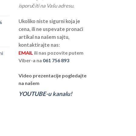
isporučiti na Vašu adresu.
Ukoliko niste sigurni koja je
%
cena, ili ne uspevate pronaći
artikal na našem sajtu,
kontaktirajte nas:
EMAIL
ili nas pozovite putem
ni
Viber-a na
061 756 893
Video prezentacije pogledajte
na našem
YOUTUBE-u kanalu!