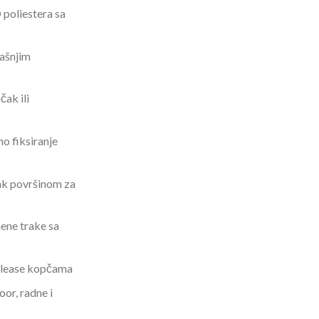
 poliestera sa
rašnjim
čak ili
no fiksiranje
čak površinom za
mene trake sa
release kopčama
oor, radne i