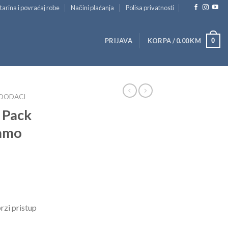
tarina i povraćaj robe
Načini plaćanja
Polisa privatnosti
0
PRIJAVA
KORPA /
0.00
KM
 DODACI
 Pack
amo
zi pristup