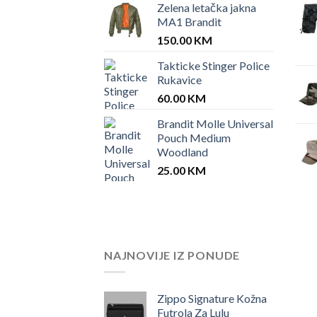
Zelena letačka jakna
MA1 Brandit
150.00
KM
Takticke Stinger Police
Rukavice
60.00
KM
Brandit Molle Universal
Pouch Medium
Woodland
25.00
KM
NAJNOVIJE IZ PONUDE
Zippo Signature Kožna
Futrola Za Lulu