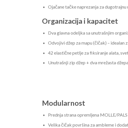
Ojačane tačke naprezanja za dugotrajnu 
Organizacija i kapacitet
Dva glavna odeljka sa unutrašnjim organi
Odvojivi džep za mapu (čičak) – idealan za
42 elastične petlje za fiksiranje alata, s
Unutrašnji zip džep + dva mrežasta džepa
Modularnost
Prednja strana opremljena MOLLE/PALS
Velika čičak površina za ambleme i dodat