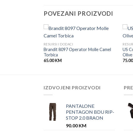
POVEZANI PROIZVODI
RESURSI I DODACI
RESUR
Molle Pouch
Brandit 8097 Operator Molle Camel
US C
Torbica
Olive
65.00
KM
75.0
IZDVOJENI PROIZVODI
PR
PANTALONE
PENTAGON BDU RIP-
STOP 2.0 BRAON
90.00
KM