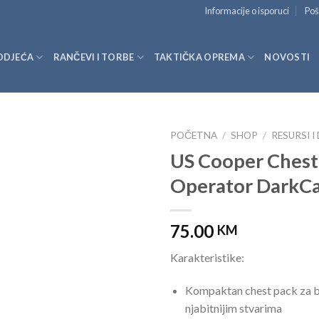
Informacije o isporuci
Poš
ODJEĆA
RANČEVI I TORBE
TAKTIČKA OPREMA
NOVOSTI
POČETNA
/
SHOP
/
RESURSI I
US Cooper Chest
Operator DarkC
75.00
KM
Karakteristike:
Kompaktan chest pack za br
njabitnijim stvarima