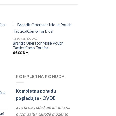
RESURSI I DODACI
Brandit Operator Molle Pouch
TacticalCamo Torbica
65.00
KM
KOMPLETNA PONUDA
Kompletnu ponudu
žna
pogledajte -
OVDE
Sve proizvode koje imamo na
vni
ovom sajtu, takođe možemo