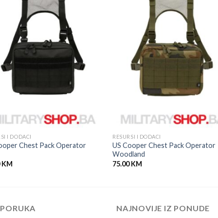
SI I DODACI
RESURSI I DODACI
ooper Chest Pack Operator
US Cooper Chest Pack Operator
Woodland
0
KM
75.00
KM
EPORUKA
NAJNOVIJE IZ PONUDE