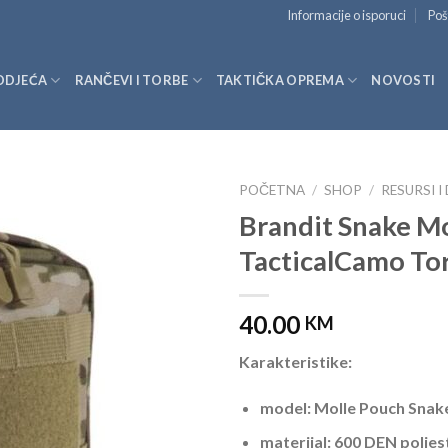
Informacije o isporuci
Poš
ODJEĆA
RANČEVI I TORBE
TAKTIČKA OPREMA
NOVOSTI
POČETNA
/
SHOP
/
RESURSI I
Brandit Snake M
TacticalCamo To
40.00
KM
Karakteristike:
model: Molle Pouch Snak
materijal: 600 DEN polie