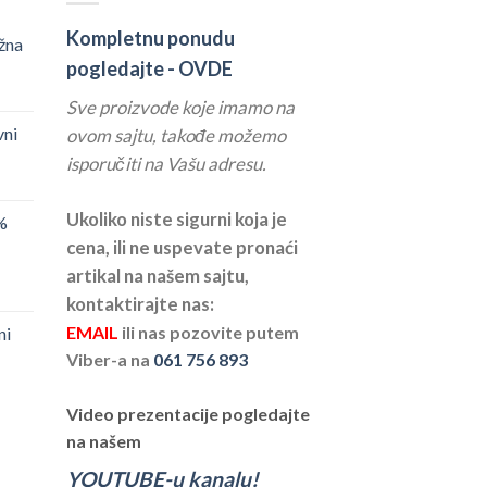
Kompletnu ponudu
žna
pogledajte -
OVDE
Sve proizvode koje imamo na
vni
ovom sajtu, takođe možemo
isporučiti na Vašu adresu.
Ukoliko niste sigurni koja je
%
cena, ili ne uspevate pronaći
artikal na našem sajtu,
kontaktirajte nas:
EMAIL
ili nas pozovite putem
ni
Viber-a na
061 756 893
Video prezentacije pogledajte
na našem
YOUTUBE-u kanalu!