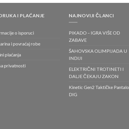
ORUKA I PLAĆANJE
NAJNOVIJI ČLANCI
rmacije o isporuci
PIKADO – IGRA VIŠE OD
ZABAVE
arina i povraćaj robe
ŠAHOVSKA OLIMPIJADA U
ni plaćanja
INDIJI
sa privatnosti
ELEKTRIČNI TROTINETI I
DALJE ČEKAJU ZAKON
Kinetic Gen2 Taktičke Pantal
DIG