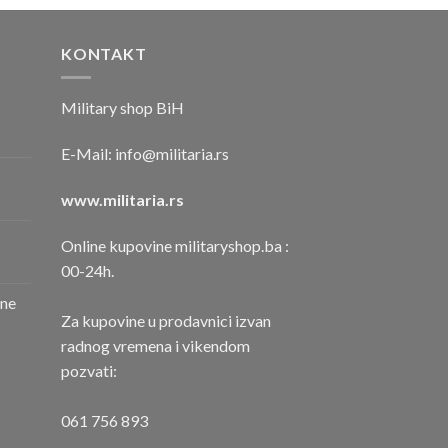
KONTAKT
Military shop BiH
E-Mail:
info@militaria.rs
www.militaria.rs
Online kupovine militaryshop.ba :
00-24h.
one
Za kupovine u prodavnici izvan
radnog vremena i vikendom
pozvati:
061 756 893