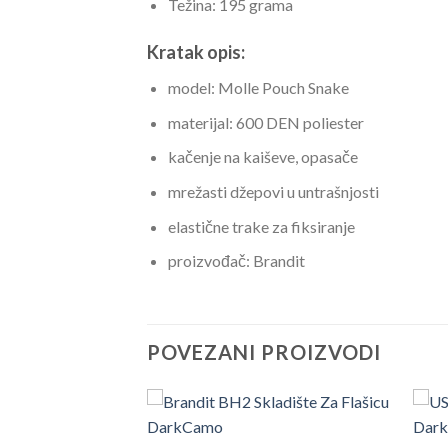
Težina: 195 grama
Kratak opis:
model: Molle Pouch Snake
materijal: 600 DEN poliester
kačenje na kaiševe, opasače
mrežasti džepovi u untrašnjosti
elastične trake za fiksiranje
proizvođač: Brandit
POVEZANI PROIZVODI