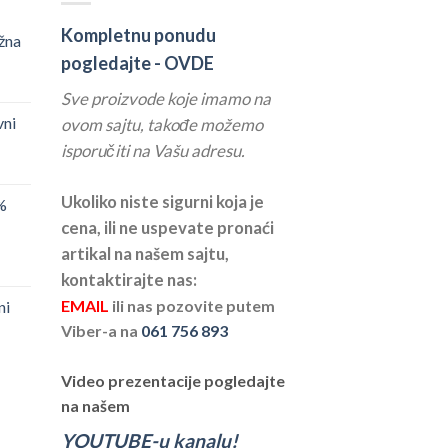
Kompletnu ponudu
žna
pogledajte -
OVDE
Sve proizvode koje imamo na
vni
ovom sajtu, takođe možemo
isporučiti na Vašu adresu.
Ukoliko niste sigurni koja je
%
cena, ili ne uspevate pronaći
artikal na našem sajtu,
kontaktirajte nas:
EMAIL
ili nas pozovite putem
ni
Viber-a na
061 756 893
Video prezentacije pogledajte
na našem
YOUTUBE-u kanalu!