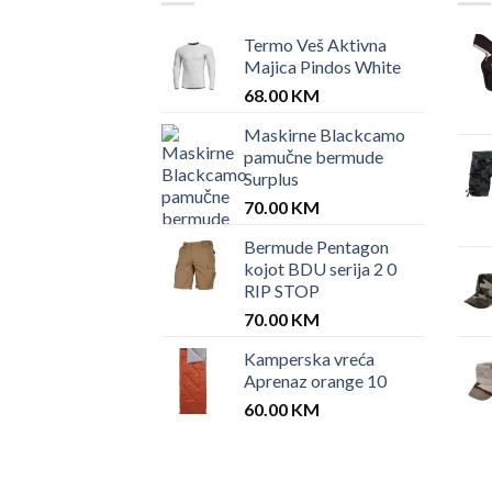
Termo Veš Aktivna
Majica Pindos White
68.00
KM
Maskirne Blackcamo
pamučne bermude
Surplus
70.00
KM
Bermude Pentagon
kojot BDU serija 2 0
RIP STOP
70.00
KM
Kamperska vreća
Aprenaz orange 10
60.00
KM