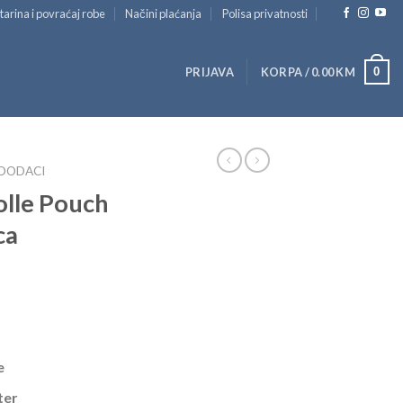
tarina i povraćaj robe
Načini plaćanja
Polisa privatnosti
0
PRIJAVA
KORPA /
0.00
KM
 DODACI
olle Pouch
ca
e
ster