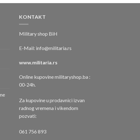
KONTAKT
Military shop BiH
E-Mail:
info@militaria.rs
www.militaria.rs
Online kupovine militaryshop.ba :
00-24h.
one
Za kupovine u prodavnici izvan
radnog vremena i vikendom
pozvati:
061 756 893