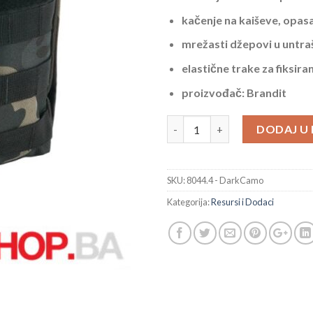
kačenje na kaiševe, opas
mrežasti džepovi u untra
elastične trake za fiksira
proizvođač: Brandit
Brandit Snake Molle Pouch Dar
DODAJ U
SKU:
8044.4 - DarkCamo
Kategorija:
Resursi i Dodaci