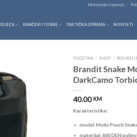
Informacije o isporuci
Poš
ODJEĆA
RANČEVI I TORBE
TAKTIČKA OPREMA
NOVOSTI
POČETNA
/
SHOP
/
RESURSI I
Brandit Snake M
DarkCamo Torbi
40.00
KM
Karakteristike:
model: Molle Pouch Snak
materijal: 600 DEN polie