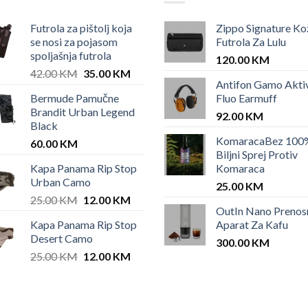
Futrola za pištolj koja
Zippo Signature Ko
se nosi za pojasom
Futrola Za Lulu
spoljašnja futrola
120.00
KM
Original
Current
42.00
KM
35.00
KM
Antifon Gamo Akti
price
price
Bermude Pamučne
Fluo Earmuff
was:
is:
Brandit Urban Legend
42.00 KM.
35.00 KM.
92.00
KM
Black
KomaracaBez 100
60.00
KM
Biljni Sprej Protiv
Kapa Panama Rip Stop
Komaraca
Urban Camo
25.00
KM
Original
Current
25.00
KM
12.00
KM
OutIn Nano Prenos
price
price
Kapa Panama Rip Stop
Aparat Za Kafu
was:
is:
Desert Camo
25.00 KM.
12.00 KM.
300.00
KM
Original
Current
25.00
KM
12.00
KM
price
price
was:
is:
25.00 KM.
12.00 KM.