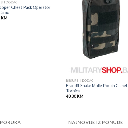
SI I DODACI
ooper Chest Pack Operator
Camo
0
KM
RESURSI I DODACI
Brandit Snake Molle Pouch Camel
Torbica
40.00
KM
EPORUKA
NAJNOVIJE IZ PONUDE