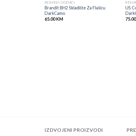
RESURSI I DODACI
RESUR
lle Pouch Woodland
Brandit BH2 Skladište Za Flašicu
US C
DarkCamo
Dark
65.00
KM
75.0
IZDVOJENI PROIZVODI
PR