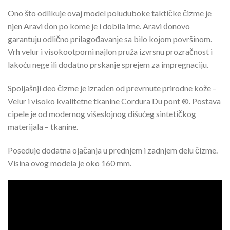
Ono što odlikuje ovaj model poluduboke taktičke čizme je
njen Aravi đon po kome je i dobila ime. Aravi đonovo
garantuju odlično prilagođavanje sa bilo kojom površinom.
Vrh velur i visokootporni najlon pruža izvrsnu prozračnost i
lakoću nege ili dodatno prskanje sprejem za impregnaciju.
Spoljašnji deo čizme je izrađen od prevrnute prirodne kože –
Velur i visoko kvalitetne tkanine Cordura Du pont ®. Postava
cipele je od modernog višeslojnog dišućeg sintetičkog
materijala – tkanine.
Poseduje dodatna ojačanja u prednjem i zadnjem delu čizme.
Visina ovog modela je oko 160 mm.