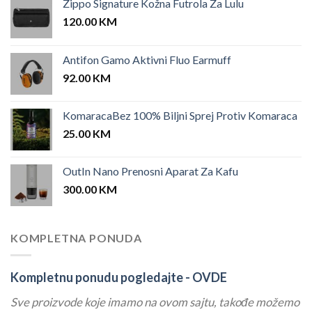
Zippo Signature Kožna Futrola Za Lulu
120.00
KM
Antifon Gamo Aktivni Fluo Earmuff
92.00
KM
KomaracaBez 100% Biljni Sprej Protiv Komaraca
25.00
KM
OutIn Nano Prenosni Aparat Za Kafu
300.00
KM
KOMPLETNA PONUDA
Kompletnu ponudu pogledajte -
OVDE
Sve proizvode koje imamo na ovom sajtu, takođe možemo