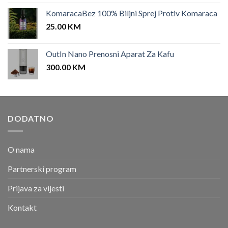
KomaracaBez 100% Biljni Sprej Protiv Komaraca
25.00
KM
OutIn Nano Prenosni Aparat Za Kafu
300.00
KM
DODATNO
O nama
Partnerski program
Prijava za vijesti
Kontakt