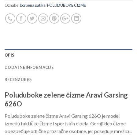
Oznake:
borbena patika
,
POLUDUBOKE CIZME
OPIS
DODATNE INFORMACIJE
RECENZIJE (0)
Poluduboke zelene čizme Aravi Garsing
626O
Poluduboke zelene čizme Aravi Garsing 626O je model
između taktičke čizme i sportskih cipela. Gornji deo čizme
obezbeđuje odlične prozračne osobine, jer poseduje mrežicu.