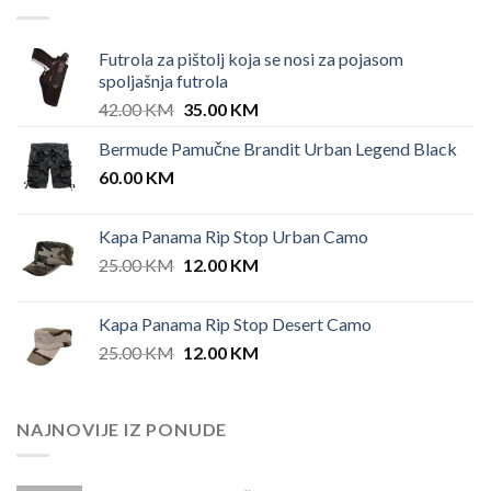
Futrola za pištolj koja se nosi za pojasom
spoljašnja futrola
Original
Current
42.00
KM
35.00
KM
price
price
Bermude Pamučne Brandit Urban Legend Black
was:
is:
60.00
KM
42.00 KM.
35.00 KM.
Kapa Panama Rip Stop Urban Camo
Original
Current
25.00
KM
12.00
KM
price
price
was:
is:
Kapa Panama Rip Stop Desert Camo
25.00 KM.
12.00 KM.
Original
Current
25.00
KM
12.00
KM
price
price
was:
is:
25.00 KM.
12.00 KM.
NAJNOVIJE IZ PONUDE