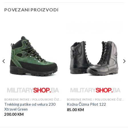
POVEZANI PROIZVODI
BORBENE PATIKE / POLUDUBOKE ČIZME
BORBENE PATIKE / POLUDUBOKE ČIZME
Trekking patike od velura 230
Kožna Čizma Pilot 122
Xtravel Green
85.00
KM
200.00
KM