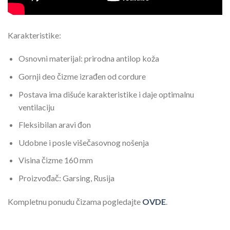
Karakteristike:
Osnovni materijal: prirodna antilop koža
Gornji deo čizme izrađen od cordure
Postava ima dišuće karakteristike i daje optimalnu
ventilaciju
Fleksibilan aravi đon
Udobne i posle višečasovnog nošenja
Visina čizme 160 mm
Proizvođač: Garsing, Rusija
Kompletnu ponudu čizama pogledajte
OVDE
.