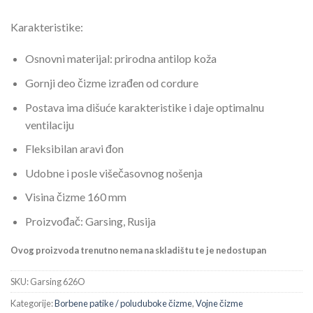
Karakteristike:
Osnovni materijal: prirodna antilop koža
Gornji deo čizme izrađen od cordure
Postava ima dišuće karakteristike i daje optimalnu
ventilaciju
Fleksibilan aravi đon
Udobne i posle višečasovnog nošenja
Visina čizme 160 mm
Proizvođač: Garsing, Rusija
Ovog proizvoda trenutno nema na skladištu te je nedostupan
SKU:
Garsing 626O
Kategorije:
Borbene patike / poluduboke čizme
,
Vojne čizme