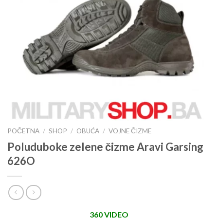
POČETNA
/
SHOP
/
OBUĆA
/
VOJNE ČIZME
Poluduboke zelene čizme Aravi Garsing
626O
360 VIDEO