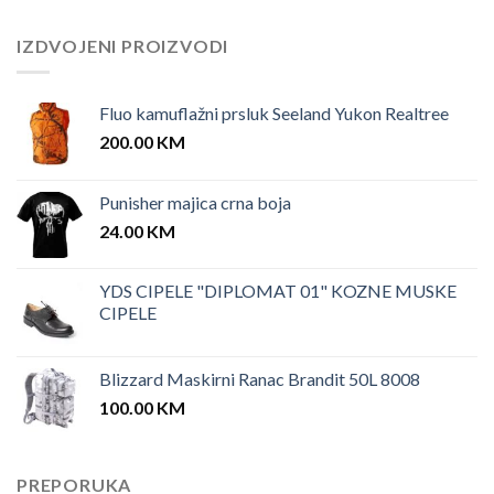
IZDVOJENI PROIZVODI
Fluo kamuflažni prsluk Seeland Yukon Realtree
200.00
KM
Punisher majica crna boja
24.00
KM
YDS CIPELE "DIPLOMAT 01" KOZNE MUSKE
CIPELE
Blizzard Maskirni Ranac Brandit 50L 8008
100.00
KM
PREPORUKA