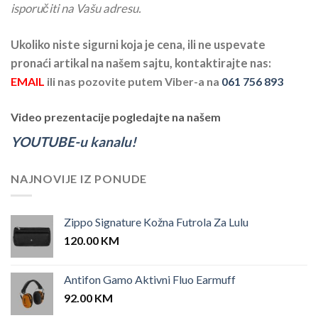
isporučiti na Vašu adresu.
Ukoliko niste sigurni koja je cena, ili ne uspevate
pronaći artikal na našem sajtu, kontaktirajte nas:
EMAIL
ili nas pozovite putem Viber-a na
061 756 893
Video prezentacije pogledajte na našem
YOUTUBE-u kanalu!
NAJNOVIJE IZ PONUDE
Zippo Signature Kožna Futrola Za Lulu
120.00
KM
Antifon Gamo Aktivni Fluo Earmuff
92.00
KM