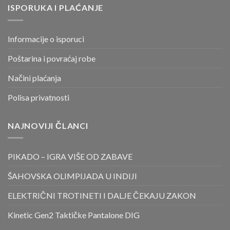
ISPORUKA I PLAĆANJE
Informacije o isporuci
Poštarina i povraćaj robe
Načini plaćanja
Polisa privatnosti
NAJNOVIJI ČLANCI
PIKADO – IGRA VIŠE OD ZABAVE
ŠAHOVSKA OLIMPIJADA U INDIJI
ELEKTRIČNI TROTINETI I DALJE ČEKAJU ZAKON
Kinetic Gen2 Taktičke Pantalone DIG