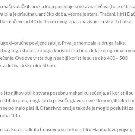
u mačevalačkih oružja koja poseduje konkavna sečiva (to je oštric
a bila je prisutna u antičko doba, veoma je stara. Tračani, Iliri i Da
atke mačeve od 40 do 45 cm ovog tipa, a nazivani su sika. Tehnika
duge dvoručne povijene sablje. Prva je rhompaia, a druga falks.
zbog toga što bi se mogla koristiti i za bod, dok je druga imala v
sečenje. Ove dve vrste dugih sablji koristile su se oko 400 – 500
m, a dužina drške oko 50 cm.
 što njihov oblik stvara posebnu mehaniku sečenja, a i koristili su 
 štit do pola, mogla je da preseče glavu sa sve šlemom, ili lako i b
ih se po malo plašili. Ofanzivno oružje takođe je moglo poslužiti za
ruba štita.
su : kopis, falkata (masovno su se koristili u Hanibalovoj vojsci,