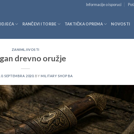
Informacije o isporuci
Poš
ODJEĆA
RANČEVI I TORBE
TAKTIČKA OPREMA
NOVOSTI
ZANIMLJIVOSTI
agan drevno oružje
10. SEPTEMBRA 2020.
BY
MILITARY SHOP BA