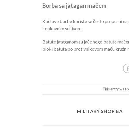
Borba sa jatagan mačem
Kod ove borbe koriste se često propusni napa
konkavnim sečivom.
Batute jataganom su jače nego batute mačem
bloki batuta po protivnikovom maču kružni
This entry was p
MILITARY SHOP BA