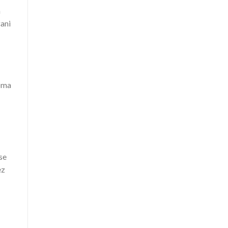
a
čani
eoma
se
ez