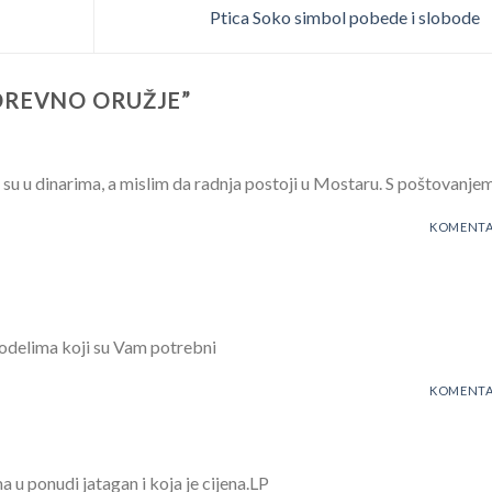
Ptica Soko simbol pobede i slobode
DREVNO ORUŽJE
”
 su u dinarima, a mislim da radnja postoji u Mostaru. S poštovanje
KOMENTA
modelima koji su Vam potrebni
KOMENTA
a u ponudi jatagan i koja je cijena.LP