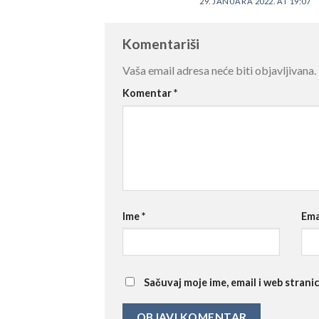
29. JANUARA 2022. AT 19:07
Komentariši
Vaša email adresa neće biti objavljivana.
Komentar
*
Ime
*
Ema
Sačuvaj moje ime, email i web stra