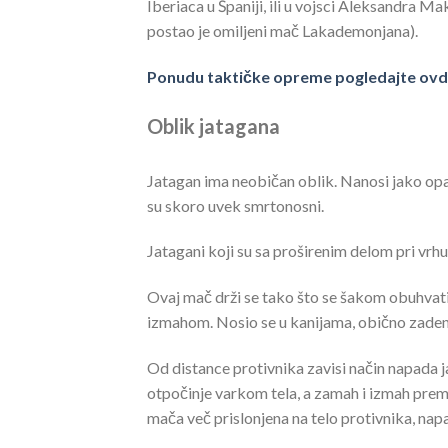
Iberiaca u Španiji, ili u vojsci Aleksandra Ma
postao je omiljeni mač Lakademonjana).
Ponudu taktičke opreme pogledajte ovd
Oblik jatagana
Jatagan ima neobičan oblik. Nanosi jako o
su skoro uvek smrtonosni.
Jatagani koji su sa proširenim delom pri vrhu 
Ovaj mač drži se tako što se šakom obuhvat
izmahom. Nosio se u kanijama, obično zadenut
Od distance protivnika zavisi način napada ja
otpočinje varkom tela, a zamah i izmah prema
mača več prislonjena na telo protivnika, napa