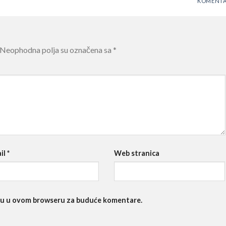
KOMENTA
Neophodna polja su označena sa
*
il
*
Web stranica
nicu u ovom browseru za buduće komentare.