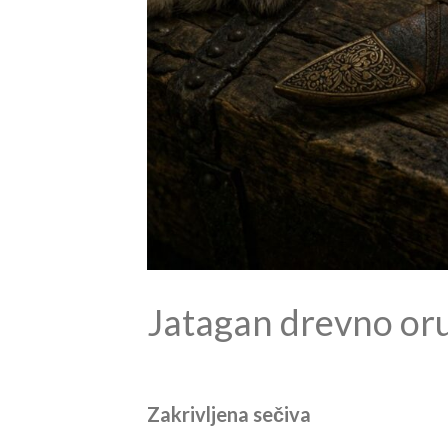
Jatagan drevno or
Zakrivljena sečiva