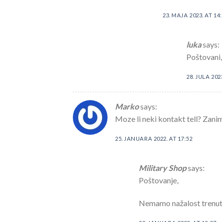
23. MAJA 2023. AT 14
luka
says:
Poštovani
28. JULA 202
Marko
says:
Moze li neki kontakt tell? Zani
25. JANUARA 2022. AT 17:52
Military Shop
says:
Poštovanje,
Nemamo nažalost trenut