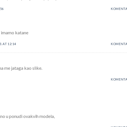
:56
KOMENTA
, imamo katane
3. AT 12:14
KOMENTA
ma me jataga kao slike.
KOMENTA
no u ponudi ovakvih modela,