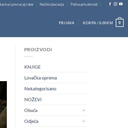
tarina i povraćaj robe
Načini plaćanja
Polisa privatnosti
0
PRIJAVA
KORPA /
0.00
KM
PROIZVODI
KNJIGE
Lovačka oprema
Nekategorisano
NOŽEVI
Obuća
Odjeća