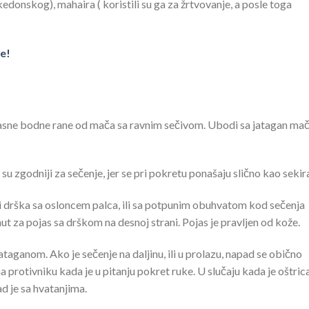
kedonskog), mahaira ( koristili su ga za žrtvovanje, a posle toga
e!
pasne bodne rane od mača sa ravnim sečivom. Ubodi sa jatagan m
su zgodniji za sečenje, jer se pri pokretu ponašaju slično kao sekir
i drška sa osloncem palca, ili sa potpunim obuhvatom kod sečenja
 za pojas sa drškom na desnoj strani. Pojas je pravljen od kože.
taganom. Ako je sečenje na daljinu, ili u prolazu, napad se obično
 protivniku kada je u pitanju pokret ruke. U slučaju kada je oštric
d je sa hvatanjima.