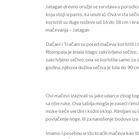
Jatagan drevno oružje se svrstava u porodic
koja stoji srpasto, ka unutra). Ova vrsta sečiv
koristili su duge noževe od 16 do 18 cm i kr
mačevanja – Jatagan
Dačani i Tračani su pored mačeva koristili i 
Rhompaia je imala blago zakrivljeno sečivo, 
zakrivljeno sečivo, ona se koristila samo za 
godina, njihova dužina sečiva je bila do 90 c
Ovi mačevi izazivali su jake udarce zbog toga
sa obe ruke. Ova sablja mogla je zaseći rimski
muke iseče verižni i kožni oklop. Rimljani su 
povlačenje noge, ili za nanošenje bodova iza 
Imamo i posebnu vrstu kraćih mačeva kao što 