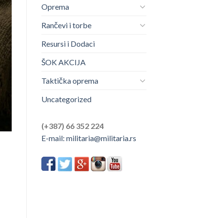
Oprema
Rančevi i torbe
Resursi i Dodaci
ŠOK AKCIJA
Taktička oprema
Uncategorized
(+387) 66 352 224
E-mail:
militaria@militaria.rs