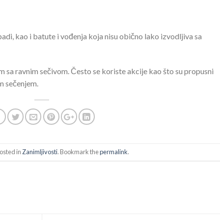
di, kao i batute i vođenja koja nisu obično lako izvodljiva sa
 sa ravnim sečivom. Često se koriste akcije kao što su propusni
m sečenjem.
osted in
Zanimljivosti
. Bookmark the
permalink
.