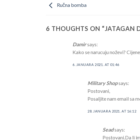
Ručna bomba
6 THOUGHTS ON “
JATAGAN 
Damir
says:
Kako se narucuju noževi? Cijene
6. JANUARA 2021. AT 01:46
Military Shop
says:
Postovani,
Posaljite nam email sa 
28. JANUARA 2021. AT 16:12
Sead
says:
Postovani.Da li im