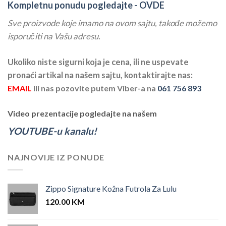
Kompletnu ponudu pogledajte -
OVDE
Sve proizvode koje imamo na ovom sajtu, takođe možemo
isporučiti na Vašu adresu.
Ukoliko niste sigurni koja je cena, ili ne uspevate
pronaći artikal na našem sajtu, kontaktirajte nas:
EMAIL
ili nas pozovite putem Viber-a na
061 756 893
Video prezentacije pogledajte na našem
YOUTUBE-u kanalu!
NAJNOVIJE IZ PONUDE
Zippo Signature Kožna Futrola Za Lulu
120.00
KM