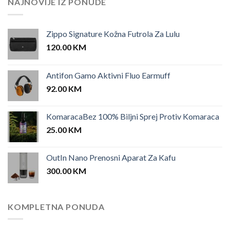
NAJNOVIJE IZ PONUDE
Zippo Signature Kožna Futrola Za Lulu
120.00
KM
Antifon Gamo Aktivni Fluo Earmuff
92.00
KM
KomaracaBez 100% Biljni Sprej Protiv Komaraca
25.00
KM
OutIn Nano Prenosni Aparat Za Kafu
300.00
KM
KOMPLETNA PONUDA