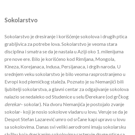
Sokolarstvo
Sokolarstvo je dresiranje i korišćenje sokolova i drugih ptica
grabljivica za potrebe lova. Sokolarstvo je veoma stara
disciplina i smatra se da je nastala u Aziji oko 1. milenijuma
pre nove ere. Bilo je korišćeno kod Rimljana, Mongola,
Kineza, Korejanaca, Indusa, Persijanaca, i drgih naroda. U
srednjem veku sokolarstvo je bilo veoma rasprostranjeno u
Evropi kod plemićkog staleža. Poznato je su Nemanjići bili
ljubitelji sokolarstva, a glavni centar za odgajivanje sokolova
nalazio se nedaleko od Studenice u selu Đerekare (od grčkog
derekar
– sokolar). Na dvoru Nemanjića je postojalo zvanje
sokolar- koji je nosio sokolove vladaru u lovu. Veruje se da je
Despot Stefan Lazarević umro od srčane kapi upravo u lovu
sa sokolovima. Danas svi veliki aerodromi imaju sokolarsku
službu koja dresiranim sokolovima rasteruje druge ptice sa