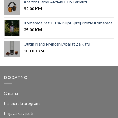
Antifon Gamo Aktivni Fluo Earmuff
92.00
KM
KomaracaBez 100% Biljni Sprej Protiv Komaraca
25.00
KM
OutIn Nano Prenosni Aparat Za Kafu
300.00
KM
DODATNO
O nama
Partnerski program
Prijava za vijesti