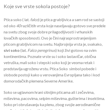
Koje sve vrste sokola postoje?
Ptica soko ( lat.
falco
) je ptica grabljivica a sam rod se sastoji
od oko
40
različitih vrsta koje naseljavaju gotovo sve predele
na svetu zbog svoje dobre prilagodljivosti i vrhunskih
lovačkih sposobnosti. Ovo je čini najrasprostranjenijom
pticom grabljivicom na svetu. Najbrojnija vrsta je, svakako,
sivi soko
(lat.
Falco peregrinus
) koji živi gotovo na svim
kontinentima. Poznate vrste su i soko lastavičar, obična
vetruška, mali soko i stepski soko koji je veoma retak i
predstavlja ugroženu vrstu. Ptica Soko simbol pobede i
slobode postoji kako u verovanjima Evropljana tako i kod
domorodačkih plemena Severne Amerike.
Soko se uglavnom hrani sitnijim pticama ali i zečevima,
miševima, pacovima, selpim miševima, gušterima i insektima.
Soko pri obrušavanju ka plenu, zbog svojie aerodinamične