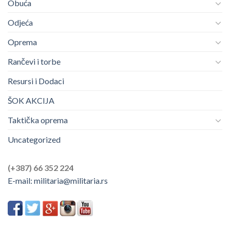
Obuća
Odjeća
Oprema
Rančevi i torbe
Resursi i Dodaci
ŠOK AKCIJA
Taktička oprema
Uncategorized
(+387) 66 352 224
E-mail:
militaria@militaria.rs