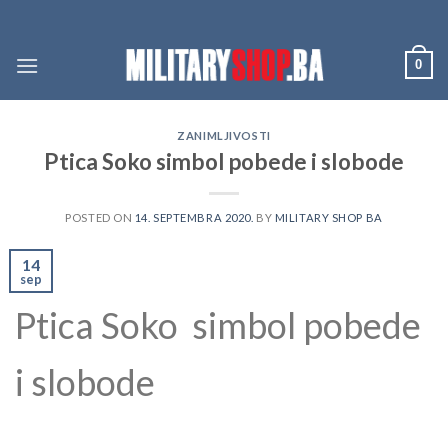
Skip
to
content
0
ZANIMLJIVOSTI
Ptica Soko simbol pobede i slobode
POSTED ON
14. SEPTEMBRA 2020.
BY
MILITARY SHOP BA
14
sep
Ptica Soko simbol pobede
i slobode