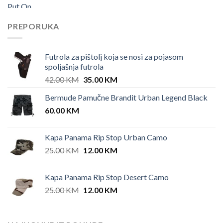
PREPORUKA
Futrola za pištolj koja se nosi za pojasom
spoljašnja futrola
Original
Current
42.00
KM
35.00
KM
price
price
Bermude Pamučne Brandit Urban Legend Black
was:
is:
60.00
KM
42.00 KM.
35.00 KM.
Kapa Panama Rip Stop Urban Camo
Original
Current
25.00
KM
12.00
KM
price
price
was:
is:
Kapa Panama Rip Stop Desert Camo
25.00 KM.
12.00 KM.
Original
Current
25.00
KM
12.00
KM
price
price
was:
is:
25.00 KM.
12.00 KM.