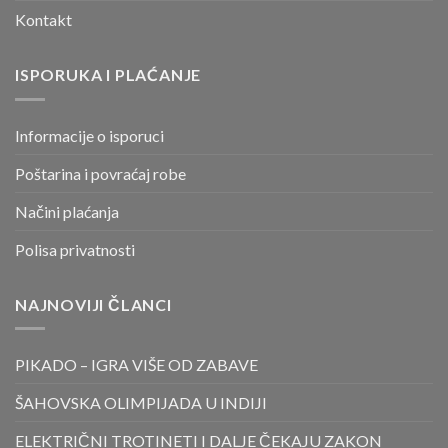
Kontakt
ISPORUKA I PLAĆANJE
Informacije o isporuci
Poštarina i povraćaj robe
Načini plaćanja
Polisa privatnosti
NAJNOVIJI ČLANCI
PIKADO – IGRA VIŠE OD ZABAVE
ŠAHOVSKA OLIMPIJADA U INDIJI
ELEKTRIČNI TROTINETI I DALJE ČEKAJU ZAKON