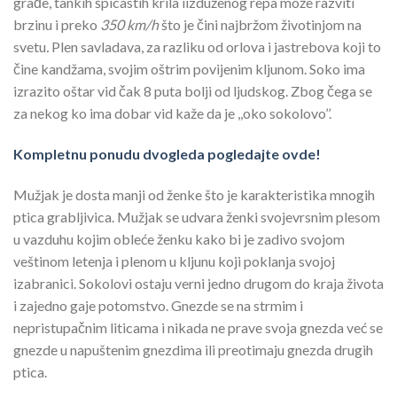
građe, tankih špicastih krila iizduženog repa može razviti
brzinu i preko
350 km/h
što je čini najbržom životinjom na
svetu
.
Plen savladava, za razliku od orlova i jastrebova koji to
čine kandžama, svojim oštrim povijenim kljunom. Soko ima
izrazito oštar vid čak 8 puta bolji od ljudskog. Zbog čega se
za nekog ko ima dobar vid kaže da je ,,oko sokolovo’’.
Kompletnu ponudu dvogleda pogledajte ovde!
Mužjak je dosta manji od ženke što je karakteristika mnogih
ptica grabljivica. Mužjak se udvara ženki svojevrsnim plesom
u vazduhu kojim obleće ženku kako bi je zadivo svojom
veštinom letenja i plenom u kljunu koji poklanja svojoj
izabranici. Sokolovi ostaju verni jedno drugom do kraja života
i zajedno gaje potomstvo. Gnezde se na strmim i
nepristupačnim liticama i nikada ne prave svoja gnezda već se
gnezde u napuštenim gnezdima ili preotimaju gnezda drugih
ptica.