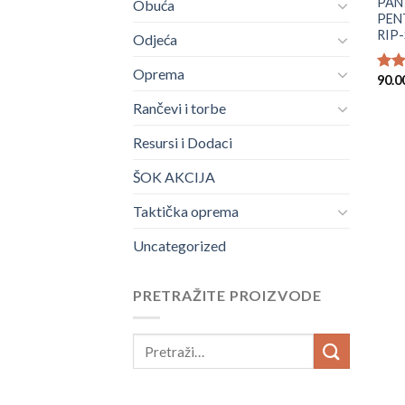
PAN
Obuća
PEN
RIP-
Odjeća
Oprema
90.0
Ocje
5.00
Rančevi i torbe
Resursi i Dodaci
ŠOK AKCIJA
Taktička oprema
Uncategorized
PRETRAŽITE PROIZVODE