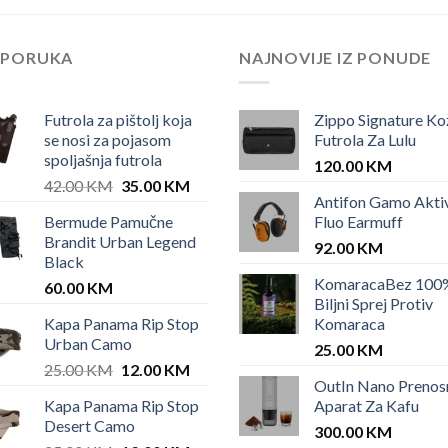
EPORUKA
NAJNOVIJE IZ PONUDE
Futrola za pištolj koja
Zippo Signature Ko
se nosi za pojasom
Futrola Za Lulu
spoljašnja futrola
120.00
KM
Original
Current
42.00
KM
35.00
KM
Antifon Gamo Akti
price
price
Bermude Pamučne
Fluo Earmuff
was:
is:
Brandit Urban Legend
42.00 KM.
35.00 KM.
92.00
KM
Black
KomaracaBez 100
60.00
KM
Biljni Sprej Protiv
Kapa Panama Rip Stop
Komaraca
Urban Camo
25.00
KM
Original
Current
25.00
KM
12.00
KM
OutIn Nano Prenos
price
price
Kapa Panama Rip Stop
Aparat Za Kafu
was:
is:
Desert Camo
25.00 KM.
12.00 KM.
300.00
KM