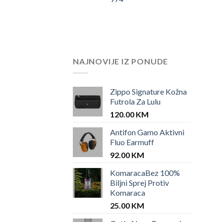
NAJNOVIJE IZ PONUDE
Zippo Signature Kožna
Futrola Za Lulu
120.00
KM
Antifon Gamo Aktivni
Fluo Earmuff
92.00
KM
KomaracaBez 100%
Biljni Sprej Protiv
Komaraca
25.00
KM