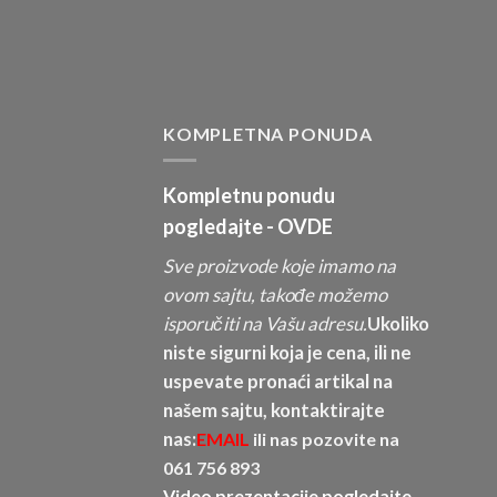
KOMPLETNA PONUDA
Kompletnu ponudu
pogledajte -
OVDE
Sve proizvode koje imamo na
ovom sajtu, takođe možemo
isporučiti na Vašu adresu.
Ukoliko
niste sigurni koja je cena, ili ne
uspevate pronaći artikal na
našem sajtu, kontaktirajte
nas:
EMAIL
ili nas pozovite na
061 756 893
Video prezentacije pogledajte