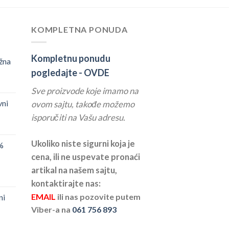
KOMPLETNA PONUDA
Kompletnu ponudu
žna
pogledajte -
OVDE
Sve proizvode koje imamo na
vni
ovom sajtu, takođe možemo
isporučiti na Vašu adresu.
Ukoliko niste sigurni koja je
%
cena, ili ne uspevate pronaći
artikal na našem sajtu,
kontaktirajte nas:
EMAIL
ili nas pozovite putem
ni
Viber-a na
061 756 893