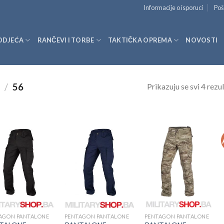
Informacije o isporuci
Poš
ODJEĆA
RANČEVI I TORBE
TAKTIČKA OPREMA
NOVOSTI
Prikazuju se svi 4 rezul
A
/
56
AGON PANTALONE
PENTAGON PANTALONE
PENTAGON PANTALONE