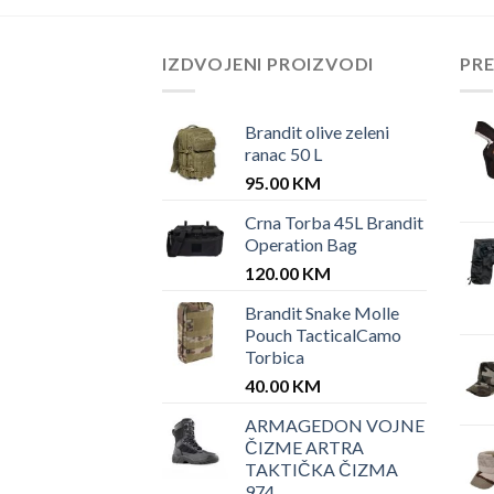
IZDVOJENI PROIZVODI
PR
Brandit olive zeleni
ranac 50 L
95.00
KM
Crna Torba 45L Brandit
Operation Bag
120.00
KM
Brandit Snake Molle
Pouch TacticalCamo
Torbica
40.00
KM
ARMAGEDON VOJNE
ČIZME ARTRA
TAKTIČKA ČIZMA
974