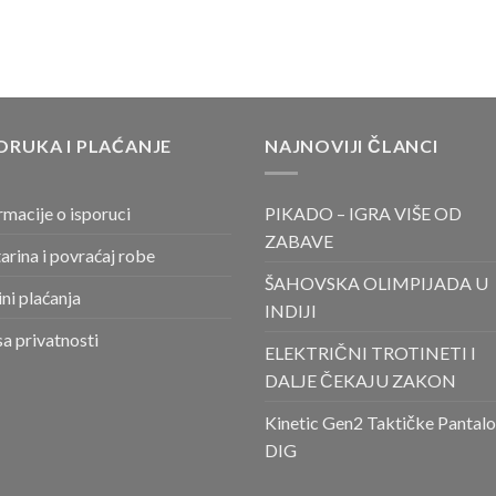
ORUKA I PLAĆANJE
NAJNOVIJI ČLANCI
rmacije o isporuci
PIKADO – IGRA VIŠE OD
ZABAVE
arina i povraćaj robe
ŠAHOVSKA OLIMPIJADA U
ni plaćanja
INDIJI
sa privatnosti
ELEKTRIČNI TROTINETI I
DALJE ČEKAJU ZAKON
Kinetic Gen2 Taktičke Pantal
DIG