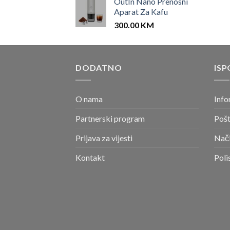
OutIn Nano Prenosni
Aparat Za Kafu
300.00
KM
DODATNO
ISP
O nama
Info
Partnerski program
Pošt
Prijava za vijesti
Nači
Kontakt
Poli