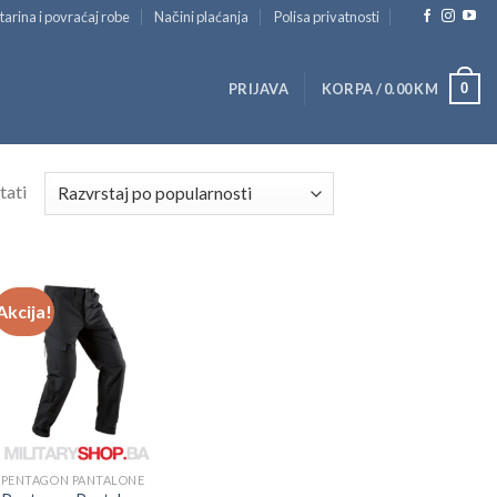
tarina i povraćaj robe
Načini plaćanja
Polisa privatnosti
0
PRIJAVA
KORPA /
0.00
KM
tati
Akcija!
PENTAGON PANTALONE