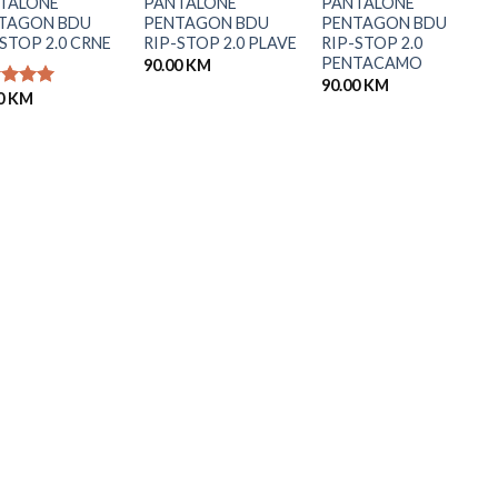
TALONE
PANTALONE
PANTALONE
TAGON BDU
PENTAGON BDU
PENTAGON BDU
STOP 2.0 CRNE
RIP-STOP 2.0 PLAVE
RIP-STOP 2.0
PENTACAMO
90.00
KM
90.00
KM
0
KM
njeno
od 5