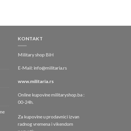
KONTAKT
Military shop BiH
E-Mail:
info@militaria.rs
www.militaria.rs
Online kupovine militaryshop.ba :
00-24h.
one
Za kupovine u prodavnici izvan
radnog vremena i vikendom