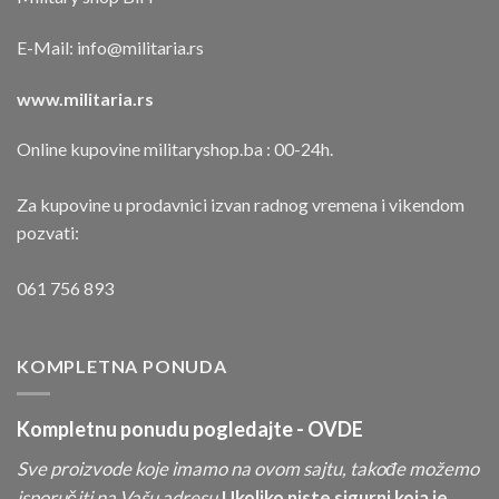
E-Mail:
info@militaria.rs
www.militaria.rs
Online kupovine militaryshop.ba : 00-24h.
Za kupovine u prodavnici izvan radnog vremena i vikendom
pozvati:
061 756 893
KOMPLETNA PONUDA
Kompletnu ponudu pogledajte -
OVDE
Sve proizvode koje imamo na ovom sajtu, takođe možemo
isporučiti na Vašu adresu.
Ukoliko niste sigurni koja je