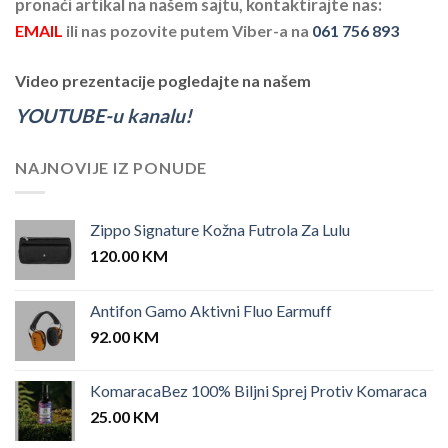
pronaći artikal na našem sajtu, kontaktirajte nas:
EMAIL
ili nas pozovite putem Viber-a na
061 756 893
Video prezentacije pogledajte na našem
YOUTUBE-u kanalu!
NAJNOVIJE IZ PONUDE
Zippo Signature Kožna Futrola Za Lulu
120.00
KM
Antifon Gamo Aktivni Fluo Earmuff
92.00
KM
KomaracaBez 100% Biljni Sprej Protiv Komaraca
25.00
KM