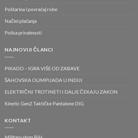
Poštarina i povraćaj robe
Načini plaćanja
Polisa privatnosti
NAJNOVIJI ČLANCI
PIKADO – IGRA VIŠE OD ZABAVE
ŠAHOVSKA OLIMPIJADA U INDIJI
ELEKTRIČNI TROTINETI I DALJE ČEKAJU ZAKON
Kinetic Gen2 Taktičke Pantalone DIG
KONTAKT
Military shop BiH