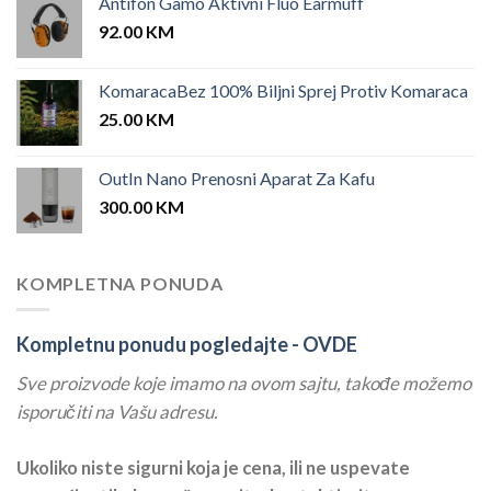
Antifon Gamo Aktivni Fluo Earmuff
92.00
KM
KomaracaBez 100% Biljni Sprej Protiv Komaraca
25.00
KM
OutIn Nano Prenosni Aparat Za Kafu
300.00
KM
KOMPLETNA PONUDA
Kompletnu ponudu pogledajte -
OVDE
Sve proizvode koje imamo na ovom sajtu, takođe možemo
isporučiti na Vašu adresu.
Ukoliko niste sigurni koja je cena, ili ne uspevate