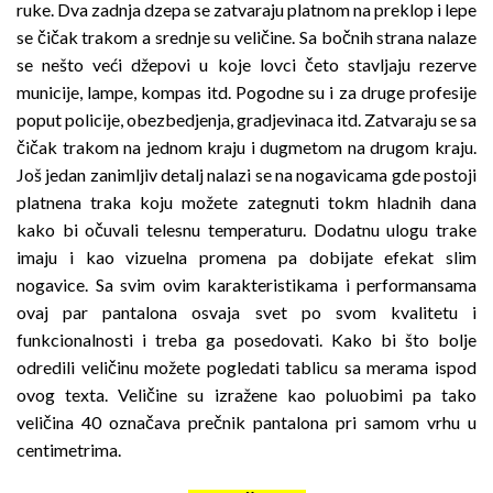
ruke. Dva zadnja dzepa se zatvaraju platnom na preklop i lepe
se čičak trakom a srednje su veličine. Sa bočnih strana nalaze
se nešto veći džepovi u koje lovci četo stavljaju rezerve
municije, lampe, kompas itd. Pogodne su i za druge profesije
poput policije, obezbedjenja, gradjevinaca itd. Zatvaraju se sa
čičak trakom na jednom kraju i dugmetom na drugom kraju.
Još jedan zanimljiv detalj nalazi se na nogavicama gde postoji
platnena traka koju možete zategnuti tokm hladnih dana
kako bi očuvali telesnu temperaturu. Dodatnu ulogu trake
imaju i kao vizuelna promena pa dobijate efekat slim
nogavice. Sa svim ovim karakteristikama i performansama
ovaj par pantalona osvaja svet po svom kvalitetu i
funkcionalnosti i treba ga posedovati. Kako bi što bolje
odredili veličinu možete pogledati tablicu sa merama ispod
ovog texta. Veličine su izražene kao poluobimi pa tako
veličina 40 označava prečnik pantalona pri samom vrhu u
centimetrima.