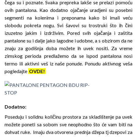
čega su i poznate. Svaka prepreka lakše se prelazi pomoću
ovih pantalona. Kao dodatno ojačanje uradjeni su posebni
segmenti na kolenima i preponama kako bi imali veću
slobodu pokreta nogu. Svi šavovi su trostruki što ih čini
izuzetno jakim i izdrživim. Pored svih ojačanja i zaštita
pantalone su i dalje jako lagodne i udobne, a s obzirom da ne
znaju za godišnja doba možete ih uvek nositi. Za vreme
zimskog perioda predlažemo da se ispod pantalona nosi
termo ili aktivni veš iz naše ponude. Ponudu aktivnog veša
pogledajte
OVDE!
Dodatno
:
Poseduju i solidnu količinu prostora za skladištenje pa uvek
možete poneti sa sobom sve neophodno što će vam biti na
dohvat ruke. Imaju dva otvorena prednja džepa tj dzepovi za