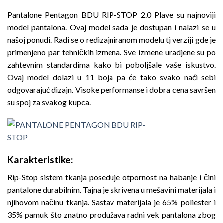
Pantalone Pentagon BDU RIP-STOP 2.0 Plave su najnoviji
model pantalona. Ovaj model sada je dostupan i nalazi se u
našoj ponudi. Radi se o redizajniranom modelu tj verziji gde je
primenjeno par tehničkih izmena. Sve izmene uradjene su po
zahtevnim standardima kako bi poboljšale vaše iskustvo.
Ovaj model dolazi u 11 boja pa će tako svako naći sebi
odgovarajuć dizajn. Visoke performanse i dobra cena savršen
su spoj za svakog kupca.
Karakteristike
:
Rip-Stop sistem tkanja poseduje otpornost na habanje i čini
pantalone durabilnim. Tajna je skrivena u mešavini materijala i
njihovom načinu tkanja. Sastav materijala je 65% poliester i
35% pamuk što znatno produžava radni vek pantalona zbog