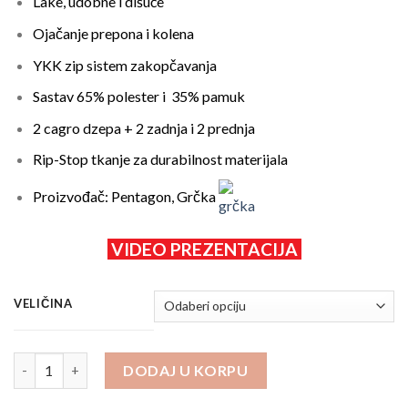
Lake, udobne i dišuće
Ojačanje prepona i kolena
YKK zip sistem zakopčavanja
Sastav 65% polester i 35% pamuk
2 cagro dzepa + 2 zadnja i 2 prednja
Rip-Stop tkanje za durabilnost materijala
Proizvođač: Pentagon, Grčka
VIDEO PREZENTACIJA
VELIČINA
PANTALONE PENTAGON BDU RIP-STOP 2.0 PLAVE količina
DODAJ U KORPU