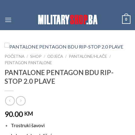
Skip
to
content
0
POČETNA
/
SHOP
/
ODJEĆA
/
PANTALONE/HLAČE
/
PENTAGON PANTALONE
PANTALONE PENTAGON BDU RIP-
STOP 2.0 PLAVE
90.00
KM
Trostruki šavovi