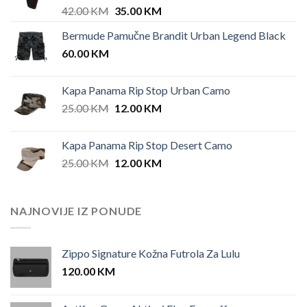
Original
Current
42.00
KM
35.00
KM
price
price
Bermude Pamučne Brandit Urban Legend Black
was:
is:
60.00
KM
42.00 KM.
35.00 KM.
Kapa Panama Rip Stop Urban Camo
Original
Current
25.00
KM
12.00
KM
price
price
was:
is:
Kapa Panama Rip Stop Desert Camo
25.00 KM.
12.00 KM.
Original
Current
25.00
KM
12.00
KM
price
price
was:
is:
25.00 KM.
12.00 KM.
NAJNOVIJE IZ PONUDE
Zippo Signature Kožna Futrola Za Lulu
120.00
KM