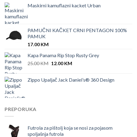
Maskirni kamuflazni kacket Urban
PAMUČNI KAČKET CRNI PENTAGON 100%
PAMUK
17.00
KM
Kapa Panama Rip Stop Rusty Grey
Original
Current
25.00
KM
12.00
KM
price
price
was:
is:
Zippo Upaljač Jack Daniel’s® 360 Design
25.00 KM.
12.00 KM.
PREPORUKA
Futrola za pištolj koja se nosi za pojasom
spoljašnja futrola