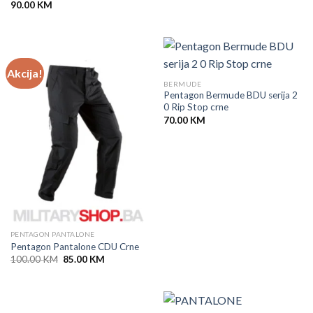
90.00
KM
Akcija!
BERMUDE
Pentagon Bermude BDU serija 2
0 Rip Stop crne
70.00
KM
PENTAGON PANTALONE
Pentagon Pantalone CDU Crne
Original
Current
100.00
KM
85.00
KM
price
price
was:
is:
100.00 KM.
85.00 KM.