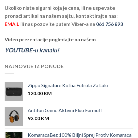
Ukoliko niste sigurni koja je cena, ili ne uspevate
pronaći artikal na našem sajtu, kontaktirajte nas:
EMAIL
ili nas pozovite putem Viber-a na
061 756 893
Video prezentacije pogledajte na našem
YOUTUBE-u kanalu!
NAJNOVIJE IZ PONUDE
Zippo Signature Kožna Futrola Za Lulu
120.00
KM
Antifon Gamo Aktivni Fluo Earmuff
92.00
KM
KomaracaBez 100% Biljni Sprej Protiv Komaraca