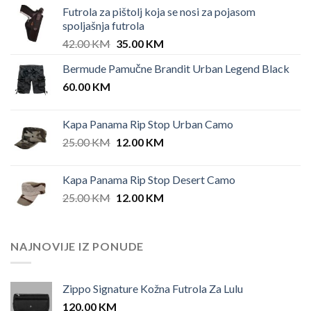
Futrola za pištolj koja se nosi za pojasom
spoljašnja futrola
Original
Current
42.00
KM
35.00
KM
price
price
Bermude Pamučne Brandit Urban Legend Black
was:
is:
60.00
KM
42.00 KM.
35.00 KM.
Kapa Panama Rip Stop Urban Camo
Original
Current
25.00
KM
12.00
KM
price
price
was:
is:
Kapa Panama Rip Stop Desert Camo
25.00 KM.
12.00 KM.
Original
Current
25.00
KM
12.00
KM
price
price
was:
is:
25.00 KM.
12.00 KM.
NAJNOVIJE IZ PONUDE
Zippo Signature Kožna Futrola Za Lulu
120.00
KM