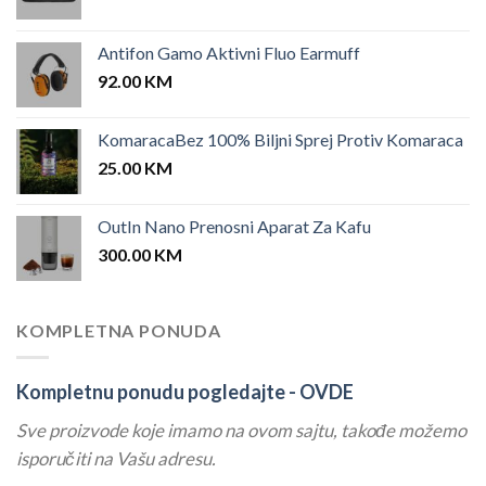
Antifon Gamo Aktivni Fluo Earmuff
92.00
KM
KomaracaBez 100% Biljni Sprej Protiv Komaraca
25.00
KM
OutIn Nano Prenosni Aparat Za Kafu
300.00
KM
KOMPLETNA PONUDA
Kompletnu ponudu pogledajte -
OVDE
Sve proizvode koje imamo na ovom sajtu, takođe možemo
isporučiti na Vašu adresu.