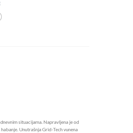
E
dnevnim situacijama. Napravljena je od
 na habanje. Unutrašnja Grid-Tech vunena