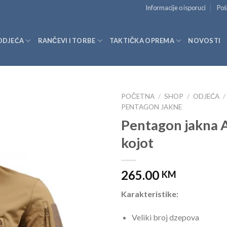
Informacije o isporuci
Poš
ODJEĆA
RANČEVI I TORBE
TAKTIČKA OPREMA
NOVOSTI
POČETNA
/
SHOP
/
ODJEĆA
/
PENTAGON JAKNE
Pentagon jakna 
kojot
265.00
KM
Karakteristike:
Veliki broj dzepova