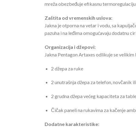
mreža obezbeđuje efikasnu termoregulaciju,
Zaštita od vremenskih uslova:
Jakna je otporna na vetar i vodu, sa kapuljač
pazuha i na leđima omogućavaju dodatnu cirku
Organizacija i džepovi:
Jakna Pentagon Artaxes odlikuje se velikim b
2 džepa za ruke
2 unutrašnja džepa za telefon, novčanik il
2 grudna džepa većeg kapaciteta za table
Čičak paneli na rukavima za kačenje ambl
Dodatne karakteristike: