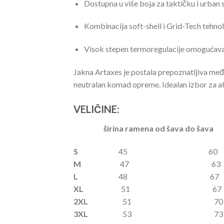
Dostupna u više boja za taktičku i urban s
Kombinacija soft-shell i Grid-Tech tehnol
Visok stepen termoregulacije omogućava
Jakna Artaxes je postala prepoznatljiva među s
neutralan komad opreme. Idealan izbor za akt
VELIČINE:
širina ramena od šava do šav
S
45 60
M
47 63
L
48 67
XL
51 67
2XL
51 70
3XL
53 7