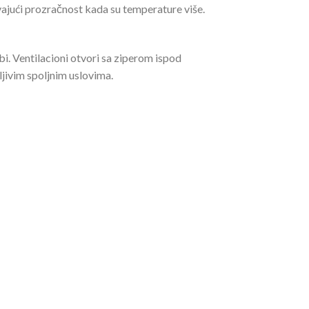
ajući prozračnost kada su temperature više.
bi. Ventilacioni otvori sa ziperom ispod
ljivim spoljnim uslovima.