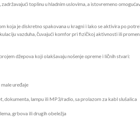
 zadržavajući toplinu u hladnim uslovima, a istovremeno omogućav
om koja je diskretno spakovana u kragni i lako se aktivira po potre
laciju vazduha, čuvajući komfor pri fizičkoj aktivnosti ili promen
rojem džepova koji olakšavaju nošenje opreme i ličnih stvari:
i male uređaje
t, dokumenta, lampu ili MP3/radio, sa prolazom za kabl slušalica
ema, grbova ili drugih obeležja