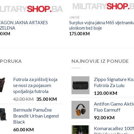
E
JAKNE
TAGON JAKNA ARTAXES
Surplus vojna jakna M65 vijetnamk
ZELENA
uloškom bež boje
00
KM
175.00
KM
EPORUKA
NAJNOVIJE IZ PONUDE
Futrola za pištolj koja
Zippo Signature Ko
se nosi za pojasom
Futrola Za Lulu
spoljašnja futrola
120.00
KM
Original
Current
42.00
KM
35.00
KM
Antifon Gamo Akti
price
price
Bermude Pamučne
Fluo Earmuff
was:
is:
Brandit Urban Legend
42.00 KM.
35.00 KM.
92.00
KM
Black
KomaracaBez 100
60.00
KM