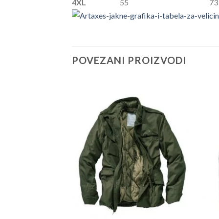
4XL
55 73
POVEZANI PROIZVODI
vac jakna Armoline