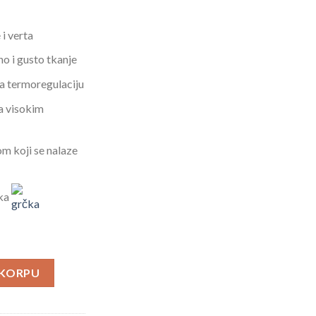
 i verta
no i gusto tkanje
a termoregulaciju
a visokim
om koji se nalaze
čka
količina
 KORPU