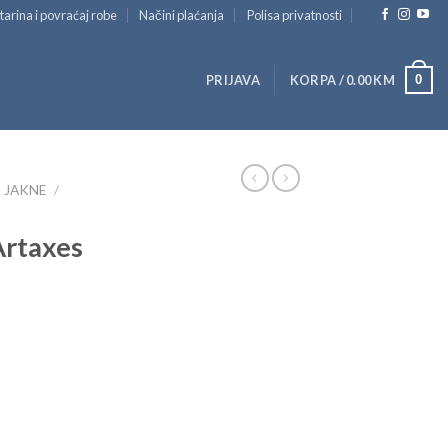
tarina i povraćaj robe
Načini plaćanja
Polisa privatnosti
0
PRIJAVA
KORPA /
0.00
KM
JAKNE
/
Artaxes