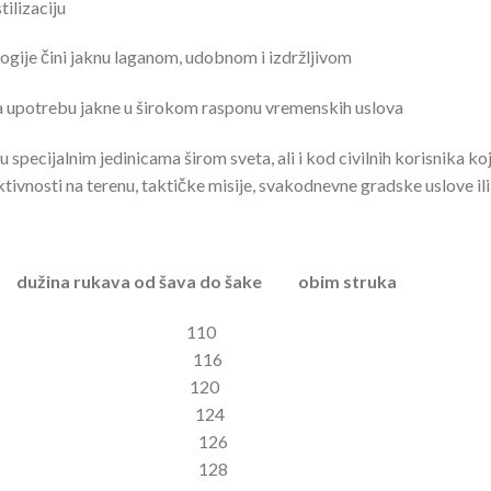
tilizaciju
ogije čini jaknu laganom, udobnom i izdržljivom
 upotrebu jakne u širokom rasponu vremenskih uslova
pecijalnim jedinicama širom sveta, ali i kod civilnih korisnika koji 
ivnosti na terenu, taktičke misije, svakodnevne gradske uslove ili
a dužina rukava od šava do šake obim struka
 110
 116
 120
 124
 126
3 128