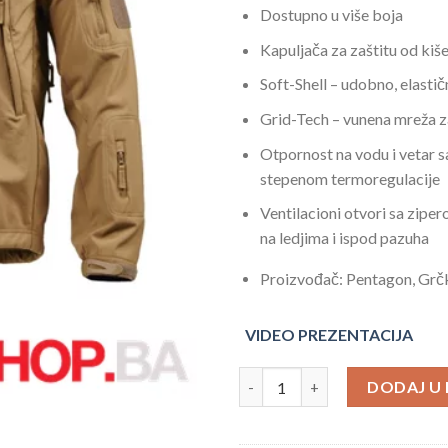
Dostupno u više boja
Kapuljača za zaštitu od kiše
Soft-Shell – udobno, elastič
Grid-Tech – vunena mreža z
Otpornost na vodu i vetar s
stepenom termoregulacije
Ventilacioni otvori sa ziper
na ledjima i ispod pazuha
Proizvođač: Pentagon, Gr
VIDEO PREZENTACIJA
Pentagon jakna Artaxes kojot 
DODAJ U