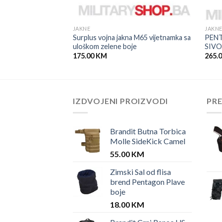
JAKNE
JAKN
Surplus vojna jakna M65 vijetnamka sa
PEN
uloškom zelene boje
SIVO
175.00
KM
265.
IZDVOJENI PROIZVODI
PR
Brandit Butna Torbica
Molle SideKick Camel
55.00
KM
Zimski Sal od flisa
brend Pentagon Plave
boje
18.00
KM