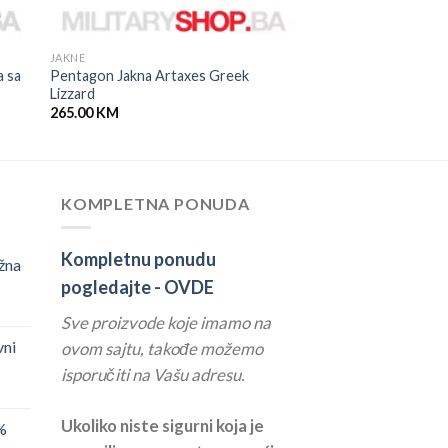
JAKNE
a sa
Pentagon Jakna Artaxes Greek
Lizzard
265.00
KM
KOMPLETNA PONUDA
Kompletnu ponudu
žna
pogledajte -
OVDE
Sve proizvode koje imamo na
vni
ovom sajtu, takođe možemo
isporučiti na Vašu adresu.
Ukoliko niste sigurni koja je
%