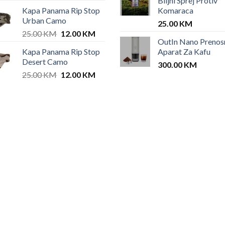
Biljni Sprej Protiv
Kapa Panama Rip Stop
Komaraca
Urban Camo
25.00
KM
Original
Current
25.00
KM
12.00
KM
OutIn Nano Prenos
price
price
Kapa Panama Rip Stop
Aparat Za Kafu
was:
is:
Desert Camo
25.00 KM.
12.00 KM.
300.00
KM
Original
Current
25.00
KM
12.00
KM
price
price
was:
is:
KM.
25.00 KM.
12.00 KM.