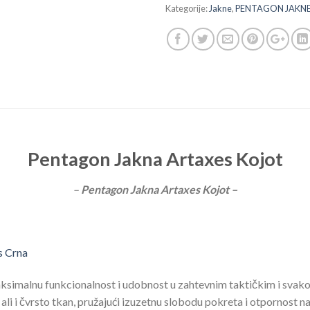
Kategorije:
Jakne
,
PENTAGON JAKN
Pentagon Jakna Artaxes Kojot
–
Pentagon Jakna Artaxes Kojot –
ksimalnu funkcionalnost i udobnost u zahtevnim taktičkim i svako
n, ali i čvrsto tkan, pružajući izuzetnu slobodu pokreta i otpornost