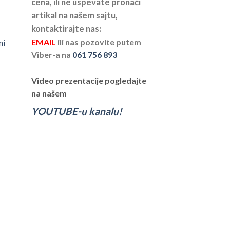
cena, ili ne uspevate pronaći
artikal na našem sajtu,
kontaktirajte nas:
EMAIL
ili nas pozovite putem
ni
Viber-a na
061 756 893
Video prezentacije pogledajte
na našem
YOUTUBE-u kanalu!