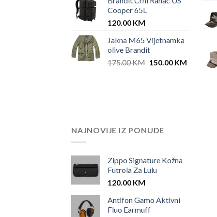
Brandit Crni Ranac US
Cooper 65L
120.00
KM
Jakna M65 Vijetnamka
olive Brandit
Original
Current
175.00
KM
150.00
KM
price
price
was:
is:
175.00 KM.
150.00 
NAJNOVIJE IZ PONUDE
Zippo Signature Kožna
Futrola Za Lulu
120.00
KM
Antifon Gamo Aktivni
Fluo Earmuff