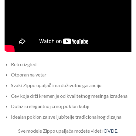
Retro izgled
Otporan na vetar
Svaki Zippo upaljač ima doživotnu garanciju
Cev koja drži kremen je od kvalitetnog mesinga izrađena
Dolazi u elegantnoj crnoj poklon kutiji
Idealan poklon za sve ljubitelje tradicionalnog dizajna
Sve modele Zippo upaljača možete videti
OVDE
.