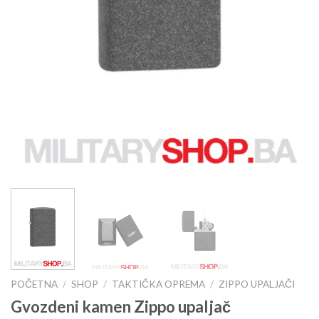
POČETNA
/
SHOP
/
TAKTIČKA OPREMA
/
ZIPPO UPALJAČI
Gvozdeni kamen Zippo upaljač