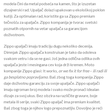
modela čini da metal podseća na kamen, što je izuzetan
dizajnerski rad. Upaljač dolazi upakovan u ekološkoj poklon
kutiji. Za optimalan rad, koristite ga sa Zippo premium
tečnošću za upaljače. Zippo kompanija je tvorac svetski
poznatih otpornih na vetar upaljača sa garancijom
doživotnom.
Zippo upaljači imaju tradiciju dugu nekoliko decenija.
Dimnjak Zippo upaljača konstruisan je tako da odoleva
svakom vetru i da se ne gasi. Još jedna odlična odlika ovih
upaljača jeste i mesingana cev koja drži kremen. Moto
kompanije Zippo glasi: It works,
or we fix it for free
–
ili radi ili
ga besplatno popravljamo
. Baš zbog toga kompanija Zippo
daje doživotnu garanciju za svoje upaljače. Zippo upaljači
imaju ogroman broj modela i svako može pronaći idealan
dizajn za svoj ukus. Bez obzira na različite gravure, boje
metala ili serije, svaki Zippo upaljač ima premium kvalitet.
Baš zbog toga je njihov logo prepoznatljiv. Dovoljno je reći