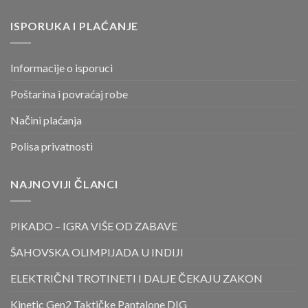
ISPORUKA I PLAĆANJE
Informacije o isporuci
Poštarina i povraćaj robe
Načini plaćanja
Polisa privatnosti
NAJNOVIJI ČLANCI
PIKADO – IGRA VIŠE OD ZABAVE
ŠAHOVSKA OLIMPIJADA U INDIJI
ELEKTRIČNI TROTINETI I DALJE ČEKAJU ZAKON
Kinetic Gen2 Taktičke Pantalone DIG