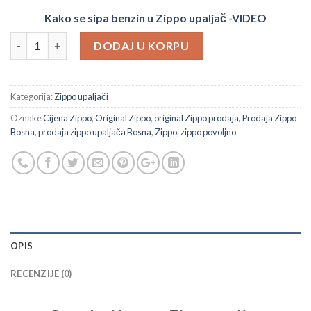
Kako se sipa benzin u Zippo upaljač -VIDEO
Gvozdeni kamen Zippo upaljač količina
DODAJ U KORPU
Kategorija:
Zippo upaljači
Oznake
Cijena Zippo
,
Original Zippo
,
original Zippo prodaja
,
Prodaja Zippo
Bosna
,
prodaja zippo upaljača Bosna
,
Zippo
,
zippo povoljno
OPIS
RECENZIJE (0)