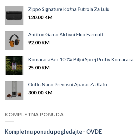
Zippo Signature Kožna Futrola Za Lulu
120.00
KM
Antifon Gamo Aktivni Fluo Earmuff
92.00
KM
KomaracaBez 100% Biljni Sprej Protiv Komaraca
25.00
KM
OutIn Nano Prenosni Aparat Za Kafu
300.00
KM
KOMPLETNA PONUDA
Kompletnu ponudu pogledajte -
OVDE