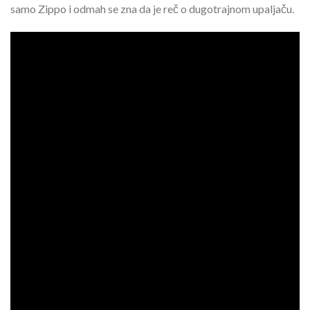
samo Zippo i odmah se zna da je reč o dugotrajnom upaljaču.