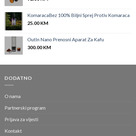
KomaracaBez 100% Biljni Sprej Protiv Komaraca
25.00
KM
OutIn Nano Prenosni Aparat Za Kafu
300.00
KM
DODATNO
O nama
Partnerski program
Prijava za vijesti
Kontakt