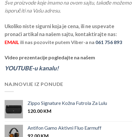
Sve proizvode koje imamo na ovom sajtu, takođe možemo
isporučiti na Vašu adresu.
Ukoliko niste sigurni koja je cena, ili ne uspevate
pronaći artikal na našem sajtu, kontaktirajte nas:
EMAIL
ili nas pozovite putem Viber-a na
061 756 893
Video prezentacije pogledajte na našem
YOUTUBE-u kanalu!
NAJNOVIJE IZ PONUDE
Zippo Signature Kožna Futrola Za Lulu
120.00
KM
Antifon Gamo Aktivni Fluo Earmuff
92.00
KM