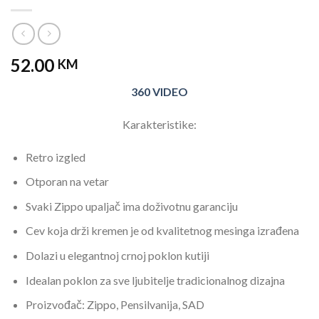
52.00
KM
360 VIDEO
Karakteristike:
Retro izgled
Otporan na vetar
Svaki Zippo upaljač ima doživotnu garanciju
Cev koja drži kremen je od kvalitetnog mesinga izrađena
Dolazi u elegantnoj crnoj poklon kutiji
Idealan poklon za sve ljubitelje tradicionalnog dizajna
Proizvođač: Zippo, Pensilvanija, SAD