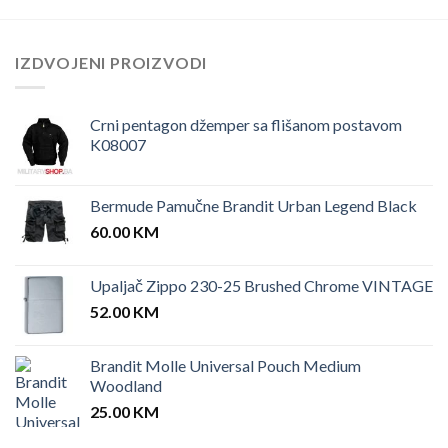
IZDVOJENI PROIZVODI
Crni pentagon džemper sa flišanom postavom
K08007
Bermude Pamučne Brandit Urban Legend Black
60.00
KM
Upaljač Zippo 230-25 Brushed Chrome VINTAGE
52.00
KM
Brandit Molle Universal Pouch Medium
Woodland
25.00
KM