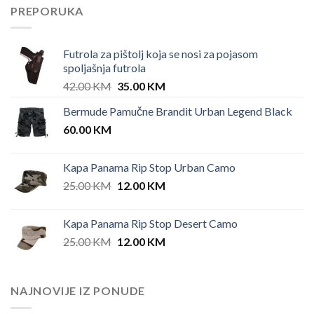
PREPORUKA
Futrola za pištolj koja se nosi za pojasom
spoljašnja futrola
Original
Current
42.00
KM
35.00
KM
price
price
Bermude Pamučne Brandit Urban Legend Black
was:
is:
60.00
KM
42.00 KM.
35.00 KM.
Kapa Panama Rip Stop Urban Camo
Original
Current
25.00
KM
12.00
KM
price
price
was:
is:
Kapa Panama Rip Stop Desert Camo
25.00 KM.
12.00 KM.
Original
Current
25.00
KM
12.00
KM
price
price
was:
is:
25.00 KM.
12.00 KM.
NAJNOVIJE IZ PONUDE