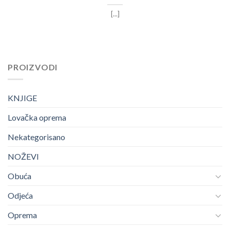
[...]
PROIZVODI
KNJIGE
Lovačka oprema
Nekategorisano
NOŽEVI
Obuća
Odjeća
Oprema