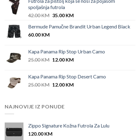
Futrola za pištolj koja se nosi za pojasom
spoljašnja futrola
Original
Current
42.00
KM
35.00
KM
price
price
Bermude Pamučne Brandit Urban Legend Black
was:
is:
60.00
KM
42.00 KM.
35.00 KM.
Kapa Panama Rip Stop Urban Camo
Original
Current
25.00
KM
12.00
KM
price
price
was:
is:
Kapa Panama Rip Stop Desert Camo
25.00 KM.
12.00 KM.
Original
Current
25.00
KM
12.00
KM
price
price
was:
is:
25.00 KM.
12.00 KM.
NAJNOVIJE IZ PONUDE
Zippo Signature Kožna Futrola Za Lulu
120.00
KM