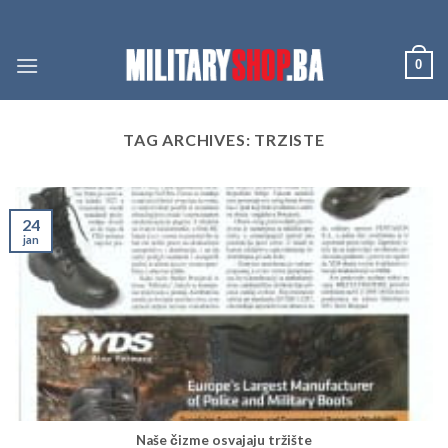
Skip
to
content
0
TAG ARCHIVES:
TRZISTE
24
jan
Naše čizme osvajaju tržište