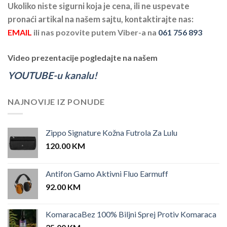
Ukoliko niste sigurni koja je cena, ili ne uspevate
pronaći artikal na našem sajtu, kontaktirajte nas:
EMAIL
ili nas pozovite putem Viber-a na
061 756 893
Video prezentacije pogledajte na našem
YOUTUBE-u kanalu!
NAJNOVIJE IZ PONUDE
Zippo Signature Kožna Futrola Za Lulu
120.00
KM
Antifon Gamo Aktivni Fluo Earmuff
92.00
KM
KomaracaBez 100% Biljni Sprej Protiv Komaraca