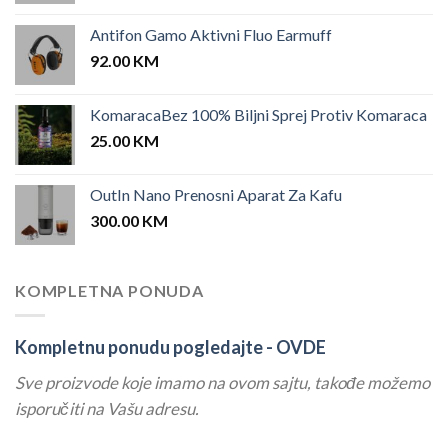
Antifon Gamo Aktivni Fluo Earmuff
92.00
KM
KomaracaBez 100% Biljni Sprej Protiv Komaraca
25.00
KM
OutIn Nano Prenosni Aparat Za Kafu
300.00
KM
KOMPLETNA PONUDA
Kompletnu ponudu pogledajte -
OVDE
Sve proizvode koje imamo na ovom sajtu, takođe možemo
isporučiti na Vašu adresu.