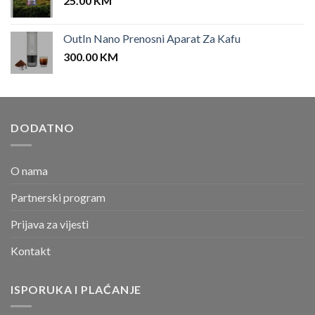
25.00
KM
OutIn Nano Prenosni Aparat Za Kafu
300.00
KM
DODATNO
O nama
Partnerski program
Prijava za vijesti
Kontakt
ISPORUKA I PLAĆANJE