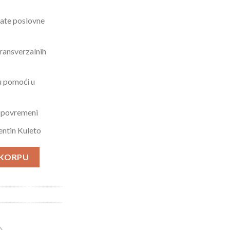
jate poslovne
ransverzalnih
u pomoći u
i povremeni
entin Kuleto
u 21. veku? količina
 KORPU