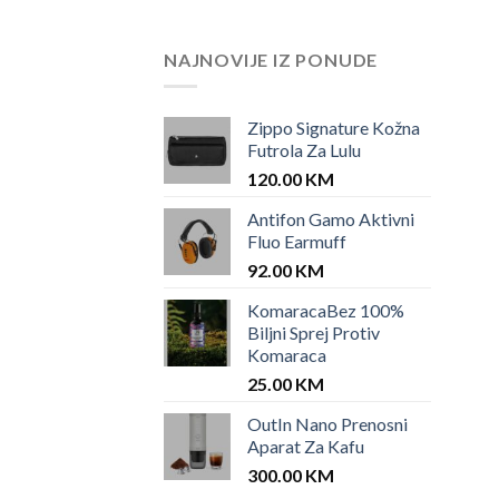
NAJNOVIJE IZ PONUDE
Zippo Signature Kožna
Futrola Za Lulu
120.00
KM
Antifon Gamo Aktivni
Fluo Earmuff
92.00
KM
KomaracaBez 100%
Biljni Sprej Protiv
Komaraca
25.00
KM
OutIn Nano Prenosni
Aparat Za Kafu
300.00
KM