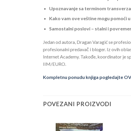
Upoznavanje sa terminom transverzaln
Kako vam ove veštine mogu pomoći u p
Samostalni poslovi – stalni i povreme
Jedan od autora, Dragan Varagić se profesion
profesionalni predavač i bloger. Iz ovih ob
Internet Academy. Takođe, koordinator je sp
IIM/EURO.
Kompletnu ponudu knjiga pogledajte O
POVEZANI PROIZVODI