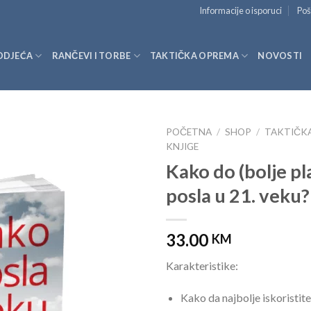
Informacije o isporuci
Poš
ODJEĆA
RANČEVI I TORBE
TAKTIČKA OPREMA
NOVOSTI
POČETNA
/
SHOP
/
TAKTIČK
KNJIGE
Kako do (bolje p
posla u 21. veku?
33.00
KM
Karakteristike:
Kako da najbolje iskoristit