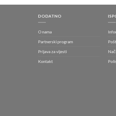
DODATNO
ISP
O nama
Info
Partnerski program
Pošt
Prijava za vijesti
Nači
Kontakt
Poli