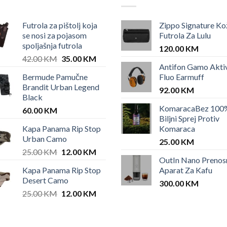
Futrola za pištolj koja
Zippo Signature Ko
se nosi za pojasom
Futrola Za Lulu
spoljašnja futrola
120.00
KM
Original
Current
42.00
KM
35.00
KM
Antifon Gamo Akti
price
price
Bermude Pamučne
Fluo Earmuff
was:
is:
Brandit Urban Legend
42.00 KM.
35.00 KM.
92.00
KM
Black
KomaracaBez 100
60.00
KM
Biljni Sprej Protiv
Kapa Panama Rip Stop
Komaraca
Urban Camo
25.00
KM
Original
Current
25.00
KM
12.00
KM
OutIn Nano Prenos
price
price
Kapa Panama Rip Stop
Aparat Za Kafu
was:
is:
Desert Camo
25.00 KM.
12.00 KM.
300.00
KM
Original
Current
25.00
KM
12.00
KM
price
price
was:
is:
25.00 KM.
12.00 KM.