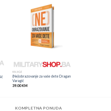
KNJIGE
(Ne)obrazovanje za vaše dete Dragan
ić
Varagić
39.00
KM
KOMPLETNA PONUDA