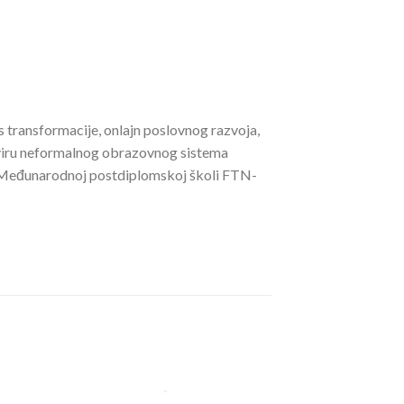
s transformacije, onlajn poslovnog razvoja,
okviru neformalnog obrazovnog sistema
 na Međunarodnoj postdiplomskoj školi FTN-