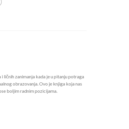
 i ličnih zanimanja kada je u pitanju potraga
malnog obrazovanja. Ovo je knjiga koja nas
nose boljim radnim pozicijama.