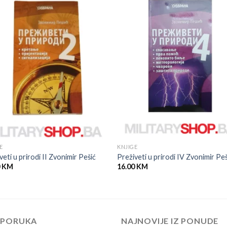
E
KNJIGE
veti u prirodi II Zvonimir Pešić
Preživeti u prirodi IV Zvonimir Peš
0
KM
16.00
KM
EPORUKA
NAJNOVIJE IZ PONUDE