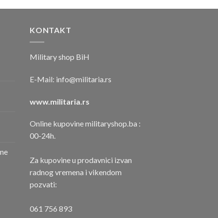
KONTAKT
Military shop BiH
E-Mail:
info@militaria.rs
www.militaria.rs
Online kupovine militaryshop.ba :
00-24h.
one
Za kupovine u prodavnici izvan
radnog vremena i vikendom
pozvati:
061 756 893