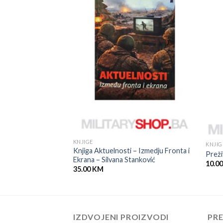
KNJIGE
KNJIG
Knjiga Aktuelnosti – Izmedju Fronta i
– sećanje učesnika
Preži
Ekrana – Silvana Stanković
10.0
35.00
KM
IZDVOJENI PROIZVODI
PR