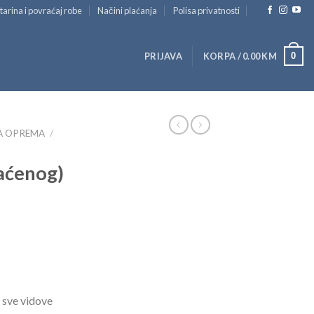
tarina i povraćaj robe
Načini plaćanja
Polisa privatnosti
0
PRIJAVA
KORPA /
0.00
KM
A OPREMA
/
laćenog)
e sve vidove