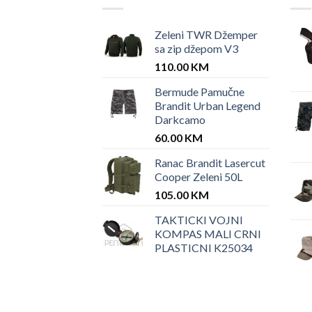
Zeleni TWR Džemper
sa zip džepom V3
110.00
KM
Bermude Pamučne
Brandit Urban Legend
Darkcamo
60.00
KM
Ranac Brandit Lasercut
Cooper Zeleni 50L
105.00
KM
TAKTICKI VOJNI
KOMPAS MALI CRNI
PLASTICNI K25034