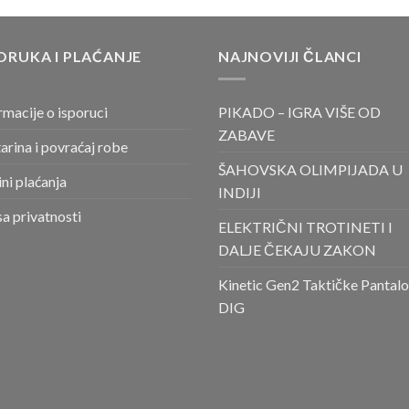
ORUKA I PLAĆANJE
NAJNOVIJI ČLANCI
rmacije o isporuci
PIKADO – IGRA VIŠE OD
ZABAVE
arina i povraćaj robe
ŠAHOVSKA OLIMPIJADA U
ni plaćanja
INDIJI
sa privatnosti
ELEKTRIČNI TROTINETI I
DALJE ČEKAJU ZAKON
Kinetic Gen2 Taktičke Pantal
DIG