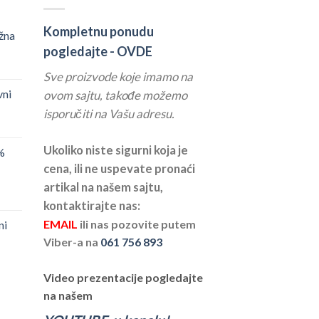
Kompletnu ponudu
žna
pogledajte -
OVDE
Sve proizvode koje imamo na
vni
ovom sajtu, takođe možemo
isporučiti na Vašu adresu.
Ukoliko niste sigurni koja je
%
cena, ili ne uspevate pronaći
artikal na našem sajtu,
kontaktirajte nas:
EMAIL
ili nas pozovite putem
ni
Viber-a na
061 756 893
Video prezentacije pogledajte
na našem