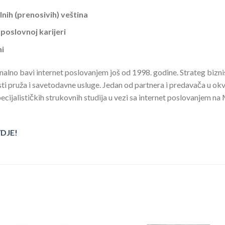
ih (prenosivih) veština
oslovnoj karijeri
ni
alno bavi internet poslovanjem još od 1998. godine. Strateg bizni
lasti pruža i savetodavne usluge. Jedan od partnera i predavača u 
ecijalističkih strukovnih studija u vezi sa internet poslovanjem
VDJE!