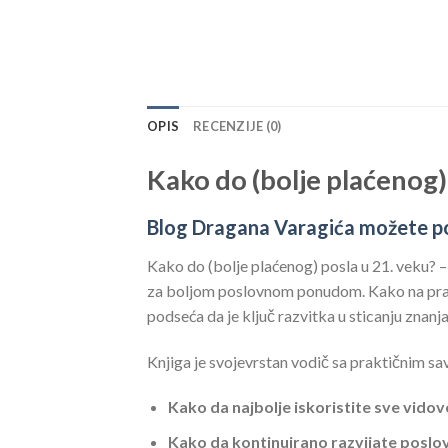
OPIS
RECENZIJE (0)
Kako do (bolje plaćenog)
Blog Dragana Varagića možete p
Kako do (bolje plaćenog) posla u 21. veku? – 
za boljom poslovnom ponudom. Kako na pravi 
podseća da je ključ razvitka u sticanju znan
Knjiga je svojevrstan vodič sa praktičnim sa
Kako da najbolje iskoristite sve vido
Kako da kontinuirano razvijate poslo