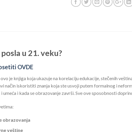
 posla u 21. veku?
osetiti OVDE
ovo je knjiga koja ukazuje na korelaciju edukacije, stečenih veština
način iskoristiti znanja koja ste usvoji putem formalnog i nefor
ja i umeća i kada se obrazovanje završi. Sve ove sposobnosti dopri
vetima:
ve obrazovanja
vne veštine