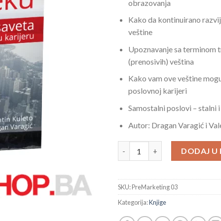
obrazovanja
Kako da kontinuirano razvi
veštine
Upoznavanje sa terminom t
(prenosivih) veština
Kako vam ove veštine mog
poslovnoj karijeri
Samostalni poslovi – stalni 
Autor: Dragan Varagić i Val
Kako do (bolje plaćenog) posla 
DODAJ U
SKU:
PreMarketing 03
Kategorija:
Knjige