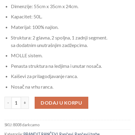
Dimenzije: 55cm x 35cm x 24cm.
Kapacitet: 50L.
Materijal: 100% najlon.
Struktura: 2 glavna, 2 spoljna, 1 zadnji segment.
sa dodatnim unutrašnjim zadžepcima.
MOLLE sistem.
Penasta struktura na ledjima i unutar nosača.
Kaiševi za prilagodjavanje ranca.
Nosač na vrhu ranca.
Ranac Brandit US Army Darkcamo 50 L količina
DODAJ U KORPU
SKU:
8008 darkcamo
Kategorije:
BRANDIT RANČEVI
,
Rančevi
,
Rančevi i torbe