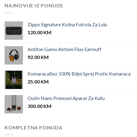
25.00 KM.
12.00 KM.
NAJNOVIJE IZ PONUDE
Zippo Signature Kožna Futrola Za Lulu
120.00
KM
Antifon Gamo Aktivni Fluo Earmuff
92.00
KM
KomaracaBez 100% Biljni Sprej Protiv Komaraca
25.00
KM
OutIn Nano Prenosni Aparat Za Kafu
300.00
KM
KOMPLETNA PONUDA