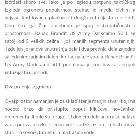
izdržati skoro sve. Iako je po izgledu potpuno taktičkog
izgleda ogromnu popularnost stekao je medju civilim a
najviše kod lovaca, planinara i drugih entuzijasta u prirodi.
Ono što ga čini posebnim je spoj sistematičnosti i
prostornosti. Ranac Brandit US Army Darkcamo 50 L se
satoji od 5 velikih celina i još manjih segmenta unutar njih.
Izdeljen je na dva unutrašnja dela i dva prednja dela zajedno
sa jedanim zadnjim delom koji se nalaze spolja. Ranac Brandit
US Army Darkcamo 50 L popularna je kod lovaca i drugih
entuzijasta u prirodi.
Dva prednja segmenta:
Ovaj prostor namenjen je za skladištenje manjih stvari kojima
hocete brzo da pristupite poput ključeva, novčanika,
dokumenta ili bilo šta drugo. U donjem delu unutra se nalaze
zadžepci za olovke i jedan veci zadžepak a u celosti može
stati i rokovnik, tablet ili mala flašica vode.