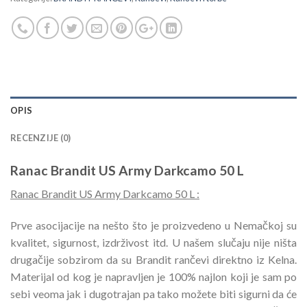
OPIS
RECENZIJE (0)
Ranac Brandit US Army Darkcamo 50 L
Ranac Brandit US Army Darkcamo 50 L :
Prve asocijacije na nešto što je proizvedeno u Nemačkoj su
kvalitet, sigurnost, izdrživost itd. U našem slučaju nije ništa
drugačije sobzirom da su Brandit rančevi direktno iz Kelna.
Materijal od kog je napravljen je 100% najlon koji je sam po
sebi veoma jak i dugotrajan pa tako možete biti sigurni da će