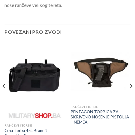
nose rančeve velikog tereta.
POVEZANI PROIZVODI
RANČEVI I TORBE
PENTAGON TORBICA ZA
SKRIVENO NOŠENJE PIŠTOLJA
– NEMEA
RANČEVI I TORBE
Crna Torba 45L Brandit