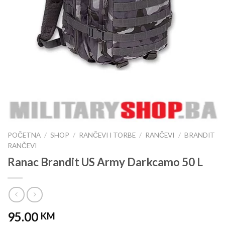
POČETNA
/
SHOP
/
RANČEVI I TORBE
/
RANČEVI
/
BRANDIT
RANČEVI
Ranac Brandit US Army Darkcamo 50 L
95.00
KM