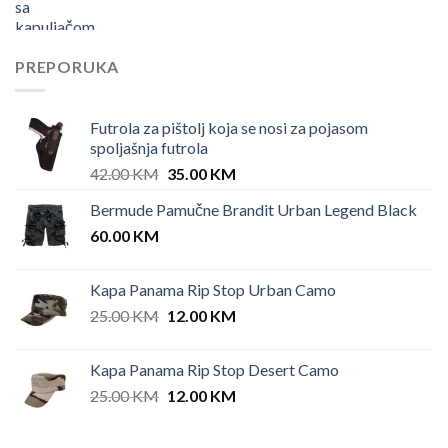
PREPORUKA
Futrola za pištolj koja se nosi za pojasom
spoljašnja futrola
Original
Current
42.00
KM
35.00
KM
price
price
Bermude Pamučne Brandit Urban Legend Black
was:
is:
60.00
KM
42.00 KM.
35.00 KM.
Kapa Panama Rip Stop Urban Camo
Original
Current
25.00
KM
12.00
KM
price
price
was:
is:
Kapa Panama Rip Stop Desert Camo
25.00 KM.
12.00 KM.
Original
Current
25.00
KM
12.00
KM
price
price
was:
is: