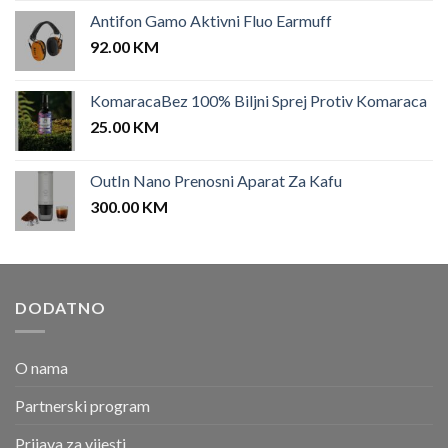
Antifon Gamo Aktivni Fluo Earmuff
92.00
KM
KomaracaBez 100% Biljni Sprej Protiv Komaraca
25.00
KM
OutIn Nano Prenosni Aparat Za Kafu
300.00
KM
DODATNO
O nama
Partnerski program
Prijava za vijesti