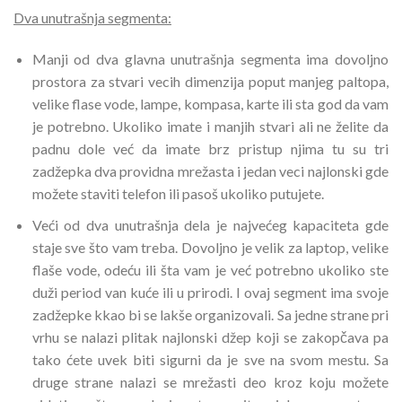
Dva unutrašnja segmenta:
Manji od dva glavna unutrašnja segmenta ima dovoljno
prostora za stvari vecih dimenzija poput manjeg paltopa,
velike flase vode, lampe, kompasa, karte ili sta god da vam
je potrebno. Ukoliko imate i manjih stvari ali ne želite da
padnu dole već da imate brz pristup njima tu su tri
zadžepka dva providna mrežasta i jedan veci najlonski gde
možete staviti telefon ili pasoš ukoliko putujete.
Veći od dva unutrašnja dela je najvećeg kapaciteta gde
staje sve što vam treba. Dovoljno je velik za laptop, velike
flaše vode, odeću ili šta vam je već potrebno ukoliko ste
duži period van kuće ili u prirodi. I ovaj segment ima svoje
zadžepke kkao bi se lakše organizovali. Sa jedne strane pri
vrhu se nalazi plitak najlonski džep koji se zakopčava pa
tako ćete uvek biti sigurni da je sve na svom mestu. Sa
druge strane nalazi se mrežasti deo kroz koju možete