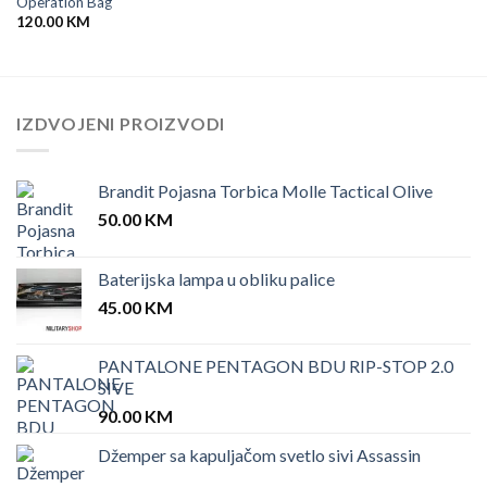
Operation Bag
120.00
KM
IZDVOJENI PROIZVODI
Brandit Pojasna Torbica Molle Tactical Olive
50.00
KM
Baterijska lampa u obliku palice
45.00
KM
PANTALONE PENTAGON BDU RIP-STOP 2.0
SIVE
90.00
KM
Džemper sa kapuljačom svetlo sivi Assassin