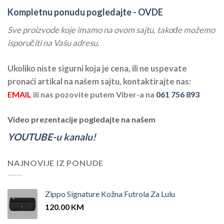
Kompletnu ponudu pogledajte -
OVDE
Sve proizvode koje imamo na ovom sajtu, takođe možemo
isporučiti na Vašu adresu.
Ukoliko niste sigurni koja je cena, ili ne uspevate
pronaći artikal na našem sajtu, kontaktirajte nas:
EMAIL
ili nas pozovite putem Viber-a na
061 756 893
Video prezentacije pogledajte na našem
YOUTUBE-u kanalu!
NAJNOVIJE IZ PONUDE
Zippo Signature Kožna Futrola Za Lulu
120.00
KM