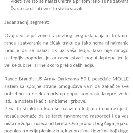
videti sve što se nalazi unutra a pritom iako se ne zatvara
čvrsto će držati sve što ste tu stavili.
Jedan zadnji segment:
Ovaj deo se još zove i tajni zbog svog uklapanja u strukturu
ranca i zatvaranja na čičak traku pa tako nema ni najmanje
indicije da se nalazi tik uz vaša ledja. Iako nije mnogo
rastegljiv pogodan je za ravne stvari poput laptopa jer je
velike dubine i sirine, skoro preko celih ledja.
Ranac Brandit US Army Darkcamo 50 L poseduje MOLLE
sistem sa spoljne strane omogućava vam da zakačite sve
potrebno za direktan pristup poput kompasa, lampre, vode
itd… a možete i kačiti ambleme i grbove.
Penasta struktura koja se nalazi na ledjima i unutrašnjosti
nosača pomaže da se teret ravnomerno rasporedi i da vas
ništa ne žulja ili useca od tereta. Ovo je ono zbog čega je jako
popularan medju planinarima, kamprerima i lovcima koji dugo