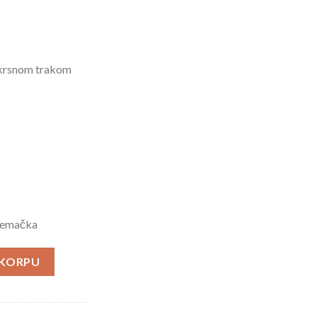
akrsnom trakom
Nemačka
Tactical Darkcamo količina
 KORPU