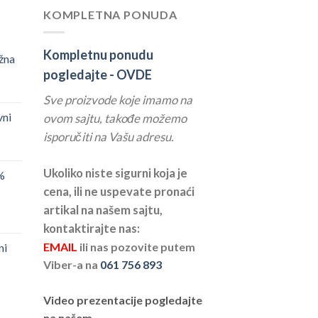
KOMPLETNA PONUDA
Kompletnu ponudu
žna
pogledajte -
OVDE
Sve proizvode koje imamo na
vni
ovom sajtu, takođe možemo
isporučiti na Vašu adresu.
Ukoliko niste sigurni koja je
%
cena, ili ne uspevate pronaći
artikal na našem sajtu,
kontaktirajte nas:
EMAIL
ili nas pozovite putem
ni
Viber-a na
061 756 893
Video prezentacije pogledajte
na našem