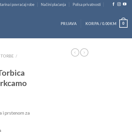
tarina i povraćaj robe
Načini plaćanja
Polisa privatnosti
0
PRIJAVA
KORPA /
0.00
KM
I TORBE
/
Torbica
arkcamo
a i prstenom za
a