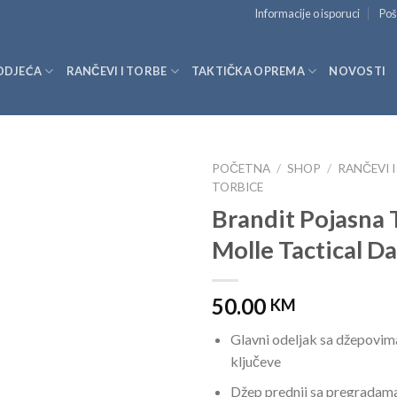
Informacije o isporuci
Poš
ODJEĆA
RANČEVI I TORBE
TAKTIČKA OPREMA
NOVOSTI
POČETNA
/
SHOP
/
RANČEVI 
TORBICE
Brandit Pojasna 
Molle Tactical D
50.00
KM
Glavni odeljak sa džepovim
ključeve
Džep prednji sa pregradam