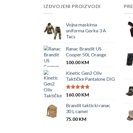
IZDVOJENI PROIZVODI
PR
Vojna maskirna
uniforma Gorka 3 A
Tacs
Ranac Brandit US
Cooper 50L Orange
100.00
KM
Kinetic Gen2 Oliv
Taktičke Pantalone DIG
Ocjenjeno
160.00
KM
5.00
od 5
Brandit takticki ranac
30 L camel
75.00
KM