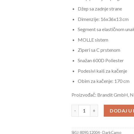
Džep sa zadnje strane
Dimenzije: 16x36x13 cm
Segment sa elastičnom un
MOLLE sistem
Ziperi sa C prstenom
Snažan 600D Poliester
Podesivi kaiš za kačenje
Obim za kačenje: 170 cm
Proizvođač: Brandit GmbH, 
Brandit Pojasna Torbica Molle 
DODAJ U
SKU:
8090.12004 - DarkCamo