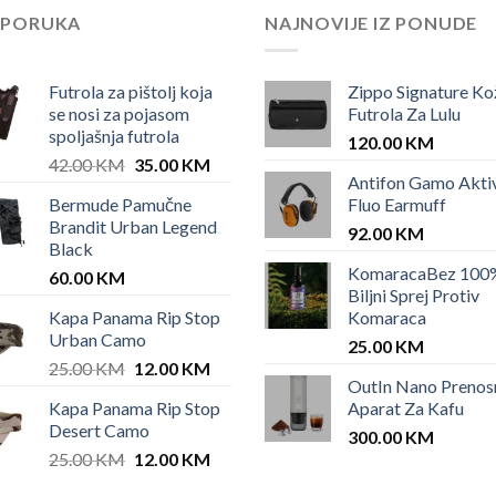
EPORUKA
NAJNOVIJE IZ PONUDE
Futrola za pištolj koja
Zippo Signature Ko
se nosi za pojasom
Futrola Za Lulu
spoljašnja futrola
120.00
KM
Original
Current
42.00
KM
35.00
KM
Antifon Gamo Akti
price
price
Bermude Pamučne
Fluo Earmuff
was:
is:
Brandit Urban Legend
42.00 KM.
35.00 KM.
92.00
KM
Black
KomaracaBez 100
60.00
KM
Biljni Sprej Protiv
Kapa Panama Rip Stop
Komaraca
Urban Camo
25.00
KM
Original
Current
25.00
KM
12.00
KM
OutIn Nano Prenos
price
price
Kapa Panama Rip Stop
Aparat Za Kafu
was:
is:
Desert Camo
25.00 KM.
12.00 KM.
300.00
KM
Original
Current
25.00
KM
12.00
KM
price
price