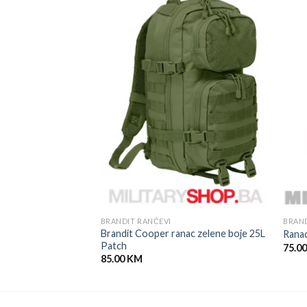
BRANDIT RANČEVI
BRAND
rbica Molle Tactical
Brandit Cooper ranac zelene boje 25L
Ranac
Patch
75.0
85.00
KM