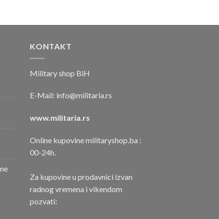
KONTAKT
Military shop BiH
E-Mail:
info@militaria.rs
www.militaria.rs
Online kupovine militaryshop.ba :
00-24h.
one
Za kupovine u prodavnici izvan
radnog vremena i vikendom
pozvati: