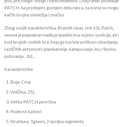
jesu, pre svega: dizajn i funkcionalnost. Ovaj ranac poseduje
PATCH, na prednjem, gornjem delu ranca, na kome se mogu
kačiti brojna obeležija i značke.
Zbog svojih karakteristika, Brandit ranac crni 25L-Patch,
veoma je popularan među pripadnicima vojske i policije, ali i
kod brojnih civilnih lica, koja ga koriste prilikom obavljanja
različitih aktivnosti: planinarenje, kampovanje, lov, ribolov,
putovanja…itd…
Karakteristike:
Boja: Crna
Veličina: 25L
Velika PATCH površina
Podesivi kaiševi
Struktura: 1glavni, 2 spoljna segmenta