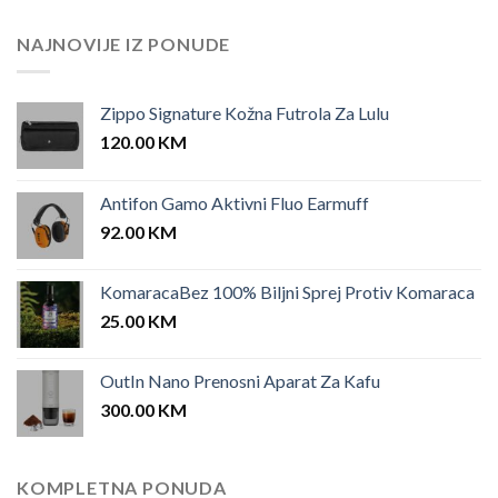
was:
is:
25.00 KM.
12.00 KM.
NAJNOVIJE IZ PONUDE
Zippo Signature Kožna Futrola Za Lulu
120.00
KM
Antifon Gamo Aktivni Fluo Earmuff
92.00
KM
KomaracaBez 100% Biljni Sprej Protiv Komaraca
25.00
KM
OutIn Nano Prenosni Aparat Za Kafu
300.00
KM
KOMPLETNA PONUDA