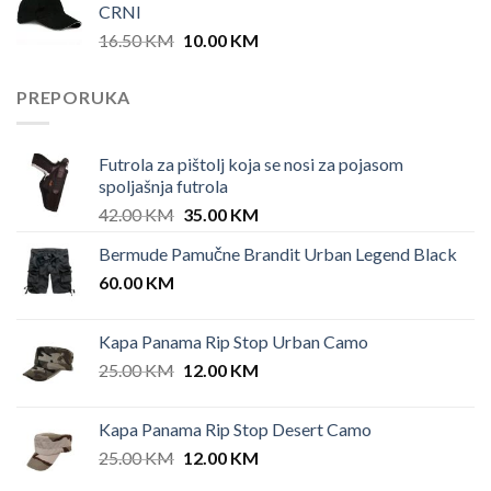
CRNI
Original
Current
16.50
KM
10.00
KM
price
price
was:
is:
PREPORUKA
16.50 KM.
10.00 KM.
Futrola za pištolj koja se nosi za pojasom
spoljašnja futrola
Original
Current
42.00
KM
35.00
KM
price
price
Bermude Pamučne Brandit Urban Legend Black
was:
is:
60.00
KM
42.00 KM.
35.00 KM.
Kapa Panama Rip Stop Urban Camo
Original
Current
25.00
KM
12.00
KM
price
price
was:
is:
Kapa Panama Rip Stop Desert Camo
25.00 KM.
12.00 KM.
Original
Current
25.00
KM
12.00
KM
price
price