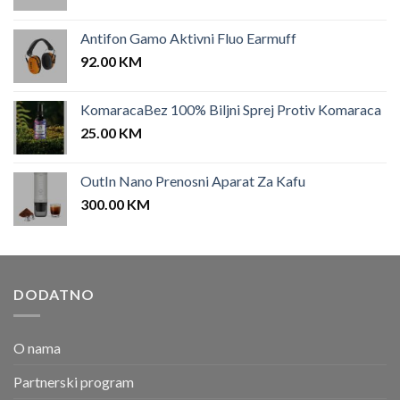
Antifon Gamo Aktivni Fluo Earmuff
92.00
KM
KomaracaBez 100% Biljni Sprej Protiv Komaraca
25.00
KM
OutIn Nano Prenosni Aparat Za Kafu
300.00
KM
DODATNO
O nama
Partnerski program