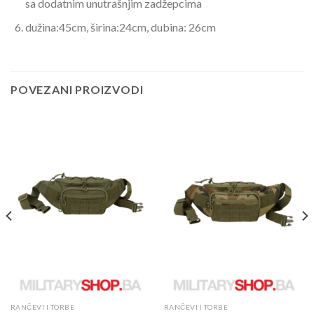
sa dodatnim unutrašnjim zadžepcima
dužina:45cm, širina:24cm, dubina: 26cm
POVEZANI PROIZVODI
RANČEVI I TORBE
RANČEVI I TORBE