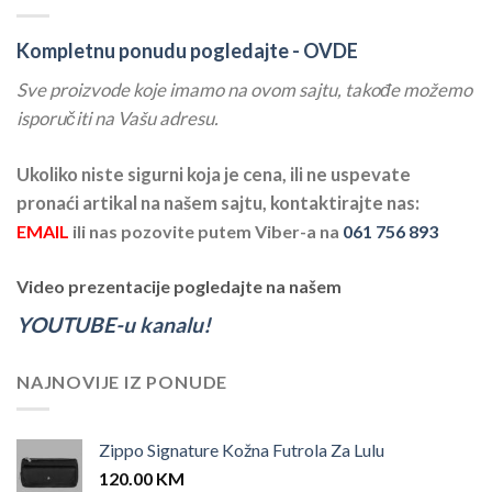
Kompletnu ponudu pogledajte -
OVDE
Sve proizvode koje imamo na ovom sajtu, takođe možemo
isporučiti na Vašu adresu.
Ukoliko niste sigurni koja je cena, ili ne uspevate
pronaći artikal na našem sajtu, kontaktirajte nas:
EMAIL
ili nas pozovite putem Viber-a na
061 756 893
Video prezentacije pogledajte na našem
YOUTUBE-u kanalu!
NAJNOVIJE IZ PONUDE
Zippo Signature Kožna Futrola Za Lulu
120.00
KM