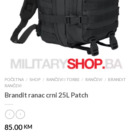
POČETNA
/
SHOP
/
RANČEVI I TORBE
/
RANČEVI
/
BRANDIT
RANČEVI
Brandit ranac crni 25L Patch
85.00
KM