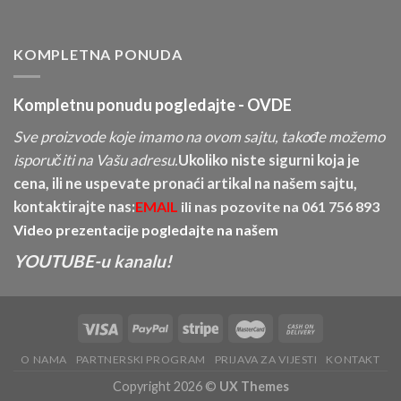
KOMPLETNA PONUDA
Kompletnu ponudu pogledajte -
OVDE
Sve proizvode koje imamo na ovom sajtu, takođe možemo
isporučiti na Vašu adresu.
Ukoliko niste sigurni koja je
cena, ili ne uspevate pronaći artikal na našem sajtu,
kontaktirajte nas:
EMAIL
ili nas pozovite na
061 756 893
Video prezentacije pogledajte na našem
YOUTUBE-u kanalu!
O NAMA
PARTNERSKI PROGRAM
PRIJAVA ZA VIJESTI
KONTAKT
Copyright 2026 ©
UX Themes