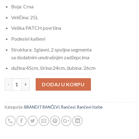
Boja: Crna
Veličina: 25L
Velika PATCH površina
Podesivi kaiševi
Struktura: 1glavni, 2 spoljna segmenta
sa dodatnim unutrašnjim zadžepcima
dužina:45cm, širina:24cm, dubina: 26cm
Brandit ranac crni 25L Patch količina
DODAJ U KORPU
Kategorije:
BRANDIT RANČEVI
,
Rančevi
,
Rančevi i torbe