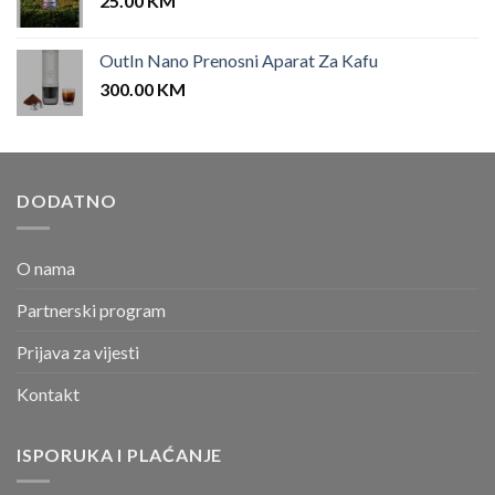
25.00
KM
OutIn Nano Prenosni Aparat Za Kafu
300.00
KM
DODATNO
O nama
Partnerski program
Prijava za vijesti
Kontakt
ISPORUKA I PLAĆANJE