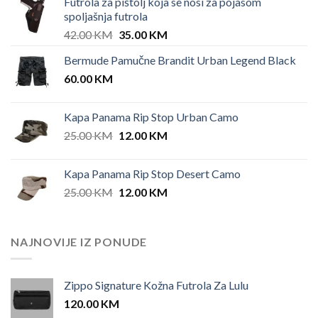
Futrola za pištolj koja se nosi za pojasom
spoljašnja futrola
Original
Current
42.00
KM
35.00
KM
price
price
Bermude Pamučne Brandit Urban Legend Black
was:
is:
60.00
KM
42.00 KM.
35.00 KM.
Kapa Panama Rip Stop Urban Camo
Original
Current
25.00
KM
12.00
KM
price
price
was:
is:
Kapa Panama Rip Stop Desert Camo
25.00 KM.
12.00 KM.
Original
Current
25.00
KM
12.00
KM
price
price
was:
is:
25.00 KM.
12.00 KM.
NAJNOVIJE IZ PONUDE
Zippo Signature Kožna Futrola Za Lulu
120.00
KM