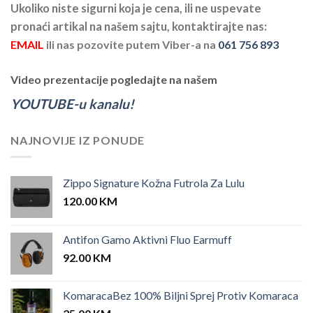
Ukoliko niste sigurni koja je cena, ili ne uspevate
pronaći artikal na našem sajtu, kontaktirajte nas:
EMAIL
ili nas pozovite putem Viber-a na
061 756 893
Video prezentacije pogledajte na našem
YOUTUBE-u kanalu!
NAJNOVIJE IZ PONUDE
Zippo Signature Kožna Futrola Za Lulu
120.00
KM
Antifon Gamo Aktivni Fluo Earmuff
92.00
KM
KomaracaBez 100% Biljni Sprej Protiv Komaraca