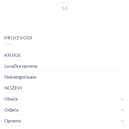
[...]
PROIZVODI
KNJIGE
Lovačka oprema
Nekategorisano
NOŽEVI
Obuća
Odjeća
Oprema