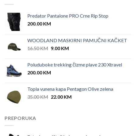
Predator Pantalone PRO Crne Rip Stop
200.00
KM
WOODLAND MASKIRNI PAMUČNI KAČKET
Original
Current
16.50
KM
9.00
KM
price
price
was:
is:
Poluduboke trekking čizme plave 230 Xtravel
16.50 KM.
9.00 KM.
200.00
KM
Topla vunena kapa Pentagon Olive zelena
Original
Current
35.00
KM
22.00
KM
price
price
was:
is:
35.00 KM.
22.00 KM.
PREPORUKA