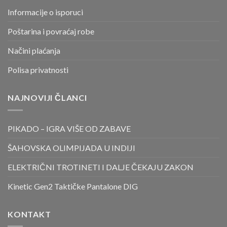
Informacije o isporuci
Poštarina i povraćaj robe
Načini plaćanja
Polisa privatnosti
NAJNOVIJI ČLANCI
PIKADO – IGRA VIŠE OD ZABAVE
ŠAHOVSKA OLIMPIJADA U INDIJI
ELEKTRIČNI TROTINETI I DALJE ČEKAJU ZAKON
Kinetic Gen2 Taktičke Pantalone DIG
KONTAKT