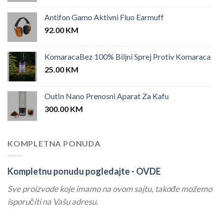
Antifon Gamo Aktivni Fluo Earmuff
92.00
KM
KomaracaBez 100% Biljni Sprej Protiv Komaraca
25.00
KM
OutIn Nano Prenosni Aparat Za Kafu
300.00
KM
KOMPLETNA PONUDA
Kompletnu ponudu pogledajte -
OVDE
Sve proizvode koje imamo na ovom sajtu, takođe možemo
isporučiti na Vašu adresu.