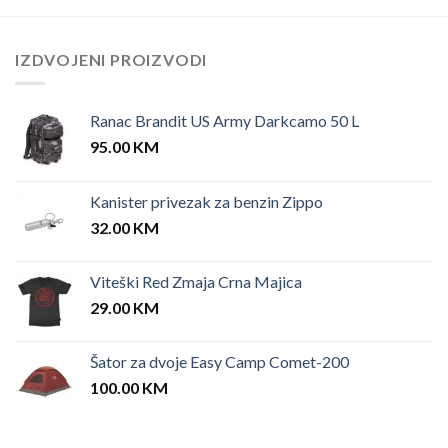
IZDVOJENI PROIZVODI
Ranac Brandit US Army Darkcamo 50 L
95.00
KM
Kanister privezak za benzin Zippo
32.00
KM
Viteški Red Zmaja Crna Majica
29.00
KM
Šator za dvoje Easy Camp Comet-200
100.00
KM