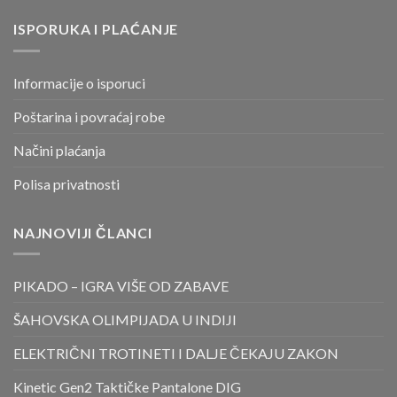
ISPORUKA I PLAĆANJE
Informacije o isporuci
Poštarina i povraćaj robe
Načini plaćanja
Polisa privatnosti
NAJNOVIJI ČLANCI
PIKADO – IGRA VIŠE OD ZABAVE
ŠAHOVSKA OLIMPIJADA U INDIJI
ELEKTRIČNI TROTINETI I DALJE ČEKAJU ZAKON
Kinetic Gen2 Taktičke Pantalone DIG