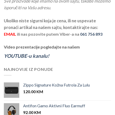
Sve proizvode koje imamo na ovom sajtu, takođe možemo
isporučiti na Vašu adresu.
Ukoliko niste sigurni koja je cena, ili ne uspevate
pronaći artikal na našem sajtu, kontaktirajte nas:
EMAIL
ili nas pozovite putem Viber-a na
061 756 893
Video prezentacije pogledajte na našem
YOUTUBE-u kanalu!
NAJNOVIJE IZ PONUDE
Zippo Signature Kožna Futrola Za Lulu
120.00
KM
Antifon Gamo Aktivni Fluo Earmuff
92.00
KM