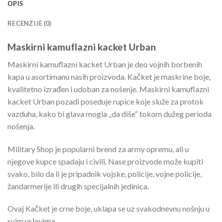
OPIS
RECENZIJE (0)
Maskirni kamuflazni kacket Urban
Maskirni kamuflazni kacket Urban je deo vojnih borbenih
kapa u asortimanu nasih proizvoda. Kačket je maskrine boje,
kvalitetno izrađen i udoban za nošenje. Maskirni kamuflazni
kacket Urban pozadi poseduje rupice koje služe za protok
vazduha, kako bi glava mogla „da diše“ tokom dužeg perioda
nošenja.
Military Shop je popularni brend za army opremu, ali u
njegove kupce spadaju i civili. Nase proizvode može kupiti
svako, bilo da li je pripadnik vojske, policije, vojne policije,
žandarmerije ili drugih specijalnih jedinica.
Ovaj Kačket je crne boje, uklapa se uz svakodnevnu nošnju u
svim uslovima.