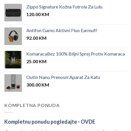
Zippo Signature Kožna Futrola Za Lulu
120.00
KM
Antifon Gamo Aktivni Fluo Earmuff
92.00
KM
KomaracaBez 100% Biljni Sprej Protiv Komaraca
25.00
KM
OutIn Nano Prenosni Aparat Za Kafu
300.00
KM
KOMPLETNA PONUDA
Kompletnu ponudu pogledajte -
OVDE