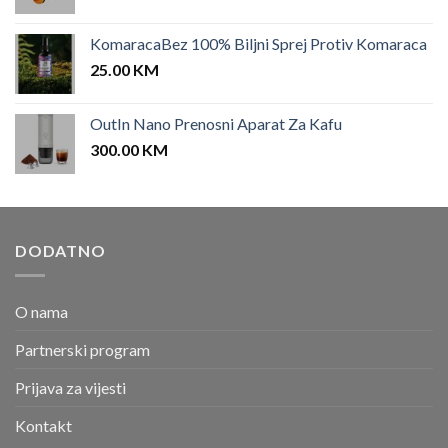
KomaracaBez 100% Biljni Sprej Protiv Komaraca
25.00
KM
OutIn Nano Prenosni Aparat Za Kafu
300.00
KM
DODATNO
O nama
Partnerski program
Prijava za vijesti
Kontakt