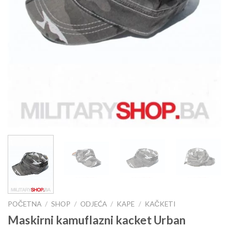
POČETNA
/
SHOP
/
ODJEĆA
/
KAPE
/
KAČKETI
Maskirni kamuflazni kacket Urban