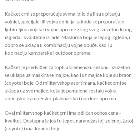
Kačket crni se preporučuje svima, bilo da li su u pitanju
vojnici, specijalci ili vojna policija, takođe se preporučuje
ljubiteljima vojske i vojne opreme zbog svog izuzetno lepog
izgleda i kvalitetne izrade. Maskirna boja je lepog izgleda, i
dobro se uklapa u kombinaciju vojne obuće, kao i u
kobinaciju kamperske i outdoor opreme.
Kačket je predviđen za topliju vremensku sezonu i izuzetno
se uklapa uz maskirane majice, kao i uz majice koje su braon
(coyote) boje. Od militaryshop asortimana, kačket crni se
uklapa uz sve majice, košulje pantalone i ostalu vojnu,
policijsku, kampersku, planinarsku i outdoor opremu.
Ovaj militaryshop kačket crni ima odličan odnos cena –
kvalitet. Dostupna je još i u teget, narandžastoj, zelenoj, žutoj
(coyote) i maskiranoj boje.