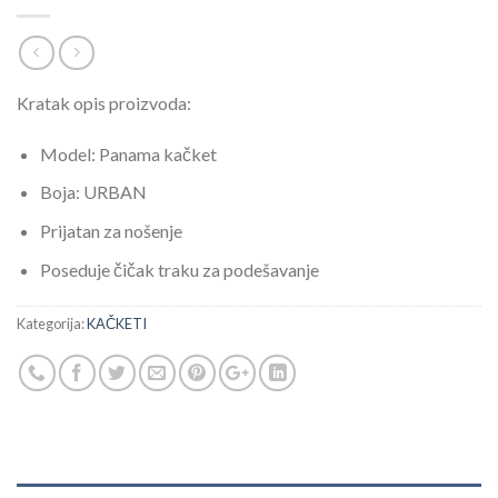
Kratak opis proizvoda:
Model: Panama kačket
Boja: URBAN
Prijatan za nošenje
Poseduje čičak traku za podešavanje
Kategorija:
KAČKETI