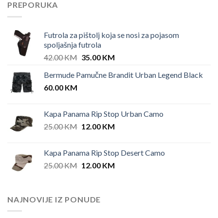
PREPORUKA
Futrola za pištolj koja se nosi za pojasom
spoljašnja futrola
Original
Current
42.00
KM
35.00
KM
price
price
Bermude Pamučne Brandit Urban Legend Black
was:
is:
60.00
KM
42.00 KM.
35.00 KM.
Kapa Panama Rip Stop Urban Camo
Original
Current
25.00
KM
12.00
KM
price
price
was:
is:
Kapa Panama Rip Stop Desert Camo
25.00 KM.
12.00 KM.
Original
Current
25.00
KM
12.00
KM
price
price
was:
is:
25.00 KM.
12.00 KM.
NAJNOVIJE IZ PONUDE