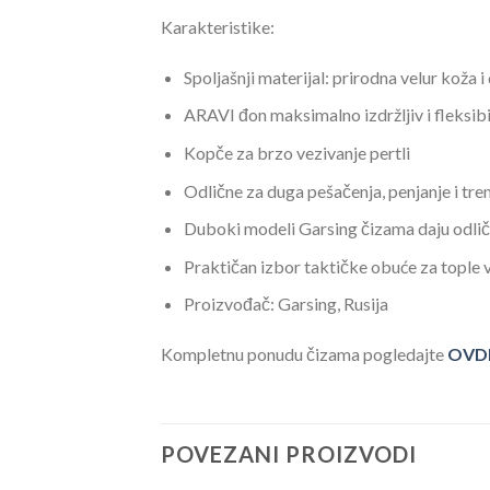
Karakteristike:
Spoljašnji materijal: prirodna velur koža 
ARAVI đon maksimalno izdržljiv i fleksib
Kopče za brzo vezivanje pertli
Odlične za duga pešačenja, penjanje i tr
Duboki modeli Garsing čizama daju odli
Praktičan izbor taktičke obuće za tople
Proizvođač: Garsing, Rusija
Kompletnu ponudu čizama pogledajte
OVD
POVEZANI PROIZVODI