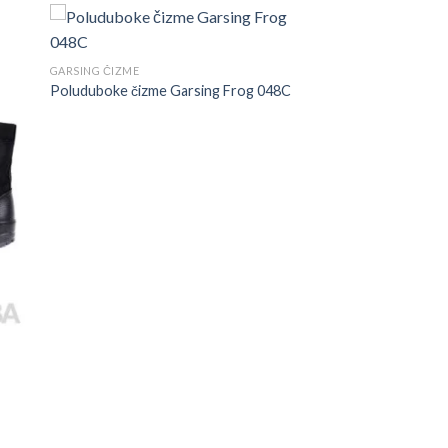
GARSING ČIZME
Poluduboke čizme Garsing Frog 048C
g