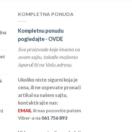
KOMPLETNA PONUDA
Kompletnu ponudu
žna
pogledajte -
OVDE
Sve proizvode koje imamo na
vni
ovom sajtu, takođe možemo
isporučiti na Vašu adresu.
Ukoliko niste sigurni koja je
%
cena, ili ne uspevate pronaći
artikal na našem sajtu,
kontaktirajte nas:
EMAIL
ili nas pozovite putem
ni
Viber-a na
061 756 893