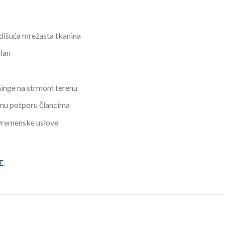
i dišuća mrežasta tkanina
ilan
eninge na strmom terenu
čnu potporu člancima
 vremenske uslove
E
.