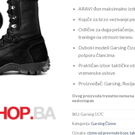
ARAVI đon maksimalno izdržl
Kopče za brzo vezivanje per
Odlične za duga pešačenja, 
treninge na strmom terenu
Duboki modeli Garsing čiza
potporu člancima
Praktičan izbor taktičke ob
vremenske uslove
Proizvođač: Garsing, Rusija
Ovog proizvoda trenutno nema na s
nedostupan
SKU:
Garsing 117C
Kategorija:
Garsing Čizme
Oznake:
cizme od prevrnute koze
,
ta