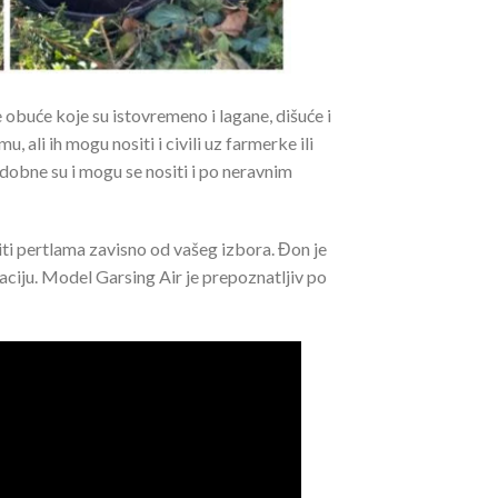
obuće koje su istovremeno i lagane, dišuće i
 ali ih mogu nositi i civili uz farmerke ili
dobne su i mogu se nositi i po neravnim
ziti pertlama zavisno od vašeg izbora. Đon je
aciju. Model Garsing Air je prepoznatljiv po