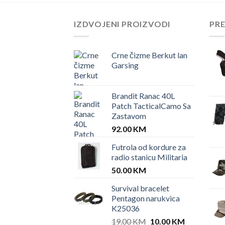
IZDVOJENI PROIZVODI
PR
Crne čizme Berkut lan
Garsing
Brandit Ranac 40L
Patch TacticalCamo Sa
Zastavom
92.00
KM
Futrola od kordure za
radio stanicu Militaria
50.00
KM
Survival bracelet
Pentagon narukvica
K25036
Original
Current
19.00
KM
10.00
KM