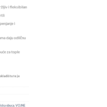
jiv i fleksibilan
tli
penjanje i
ma daju odličnu
uće za tople
kladištu te je
kicka obuca
,
VOJNE