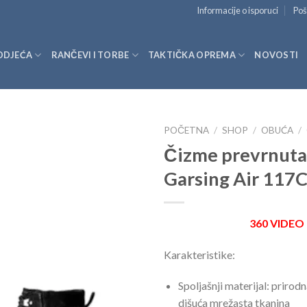
Informacije o isporuci
Poš
ODJEĆA
RANČEVI I TORBE
TAKTIČKA OPREMA
NOVOSTI
POČETNA
/
SHOP
/
OBUĆA
/
Čizme prevrnuta
Garsing Air 117
360 VIDEO
Karakteristike:
Spoljašnji materijal: prirodn
dišuća mrežasta tkanina