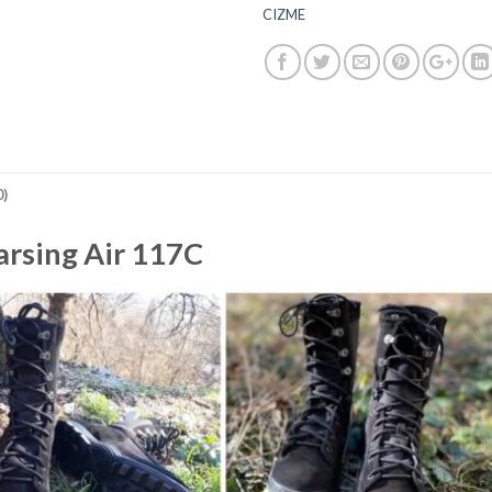
CIZME
0)
arsing Air 117C