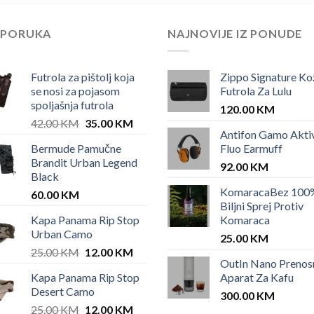
EPORUKA
NAJNOVIJE IZ PONUDE
Futrola za pištolj koja
Zippo Signature Ko
se nosi za pojasom
Futrola Za Lulu
spoljašnja futrola
120.00
KM
Original
Current
42.00
KM
35.00
KM
Antifon Gamo Akti
price
price
Bermude Pamučne
Fluo Earmuff
was:
is:
Brandit Urban Legend
42.00 KM.
35.00 KM.
92.00
KM
Black
KomaracaBez 100
60.00
KM
Biljni Sprej Protiv
Kapa Panama Rip Stop
Komaraca
Urban Camo
25.00
KM
Original
Current
25.00
KM
12.00
KM
OutIn Nano Prenos
price
price
Kapa Panama Rip Stop
Aparat Za Kafu
was:
is:
Desert Camo
25.00 KM.
12.00 KM.
300.00
KM
Original
Current
25.00
KM
12.00
KM