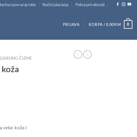
tarina i povraćaj robe
Načini plaćanja
Polisa privatnosti
0
PRIJAVA
KORPA /
0.00
KM
GARSING ČIZME
 koža
C
a velur koža i