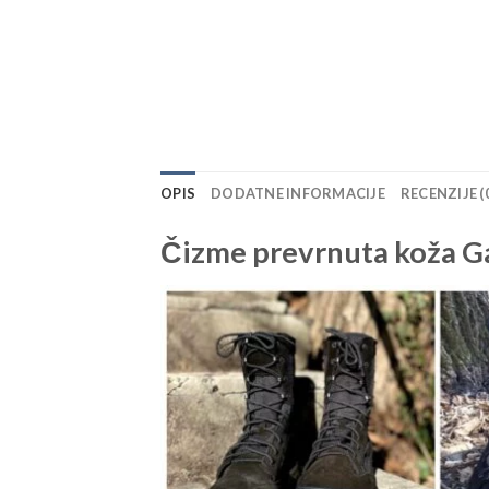
OPIS
DODATNE INFORMACIJE
RECENZIJE (
Čizme prevrnuta koža G