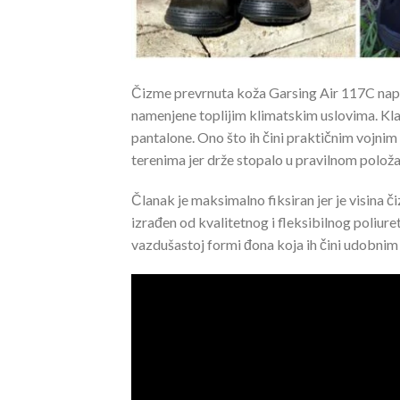
Čizme prevrnuta koža Garsing Air 117C napra
namenjene toplijim klimatskim uslovima. Klasič
pantalone. Ono što ih čini praktičnim vojnim
terenima jer drže stopalo u pravilnom položa
Članak je maksimalno fiksiran jer je visina č
izrađen od kvalitetnog i fleksibilnog poliure
vazdušastoj formi đona koja ih čini udobnim 