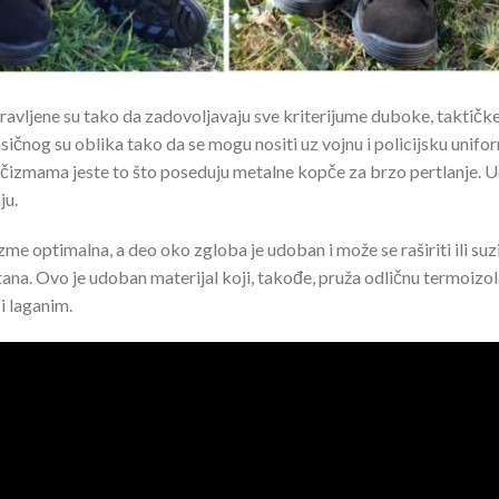
vljene su tako da zadovoljavaju sve kriterijume duboke, taktičke 
nog su oblika tako da se mogu nositi uz vojnu i policijsku uniformu,
 čizmama jeste to što poseduju metalne kopče za brzo pertlanje. U
ju.
izme optimalna, a deo oko zgloba je udoban i može se raširiti ili su
tana. Ovo je udoban materijal koji, takođe, pruža odličnu termoizol
i laganim.