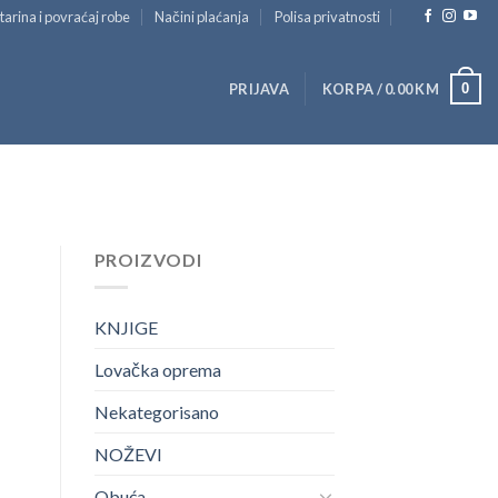
tarina i povraćaj robe
Načini plaćanja
Polisa privatnosti
0
PRIJAVA
KORPA /
0.00
KM
PROIZVODI
KNJIGE
Lovačka oprema
Nekategorisano
NOŽEVI
Obuća