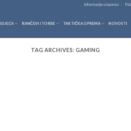
Informacije o isporuci
Poš
ODJEĆA
RANČEVI I TORBE
TAKTIČKA OPREMA
NOVOSTI
TAG ARCHIVES:
GAMING