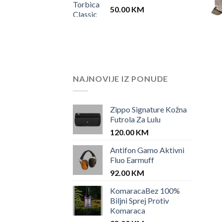
50.00
KM
NAJNOVIJE IZ PONUDE
Zippo Signature Kožna
Futrola Za Lulu
120.00
KM
Antifon Gamo Aktivni
Fluo Earmuff
92.00
KM
KomaracaBez 100%
Biljni Sprej Protiv
Komaraca