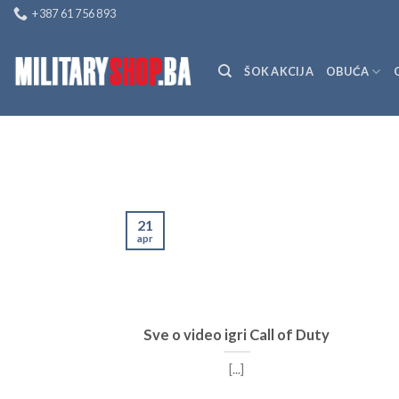
Skip
+387 61 756 893
to
content
ŠOK AKCIJA
OBUĆA
21
apr
Sve o video igri Call of Duty
[...]