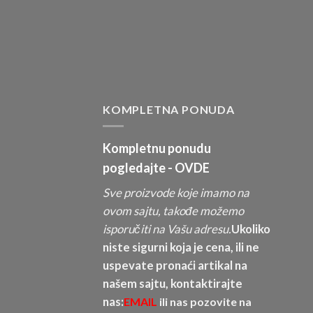
KOMPLETNA PONUDA
Kompletnu ponudu
pogledajte -
OVDE
Sve proizvode koje imamo na
ovom sajtu, takođe možemo
isporučiti na Vašu adresu.
Ukoliko
niste sigurni koja je cena, ili ne
uspevate pronaći artikal na
našem sajtu, kontaktirajte
nas:
EMAIL
ili nas pozovite na