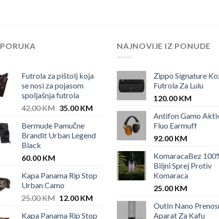
EPORUKA
NAJNOVIJE IZ PONUDE
Futrola za pištolj koja
Zippo Signature Ko
se nosi za pojasom
Futrola Za Lulu
spoljašnja futrola
120.00
KM
Original
Current
42.00
KM
35.00
KM
Antifon Gamo Akti
price
price
Bermude Pamučne
Fluo Earmuff
was:
is:
Brandit Urban Legend
42.00 KM.
35.00 KM.
92.00
KM
Black
KomaracaBez 100
60.00
KM
Biljni Sprej Protiv
Kapa Panama Rip Stop
Komaraca
Urban Camo
25.00
KM
Original
Current
25.00
KM
12.00
KM
OutIn Nano Prenos
price
price
Kapa Panama Rip Stop
Aparat Za Kafu
was:
is: