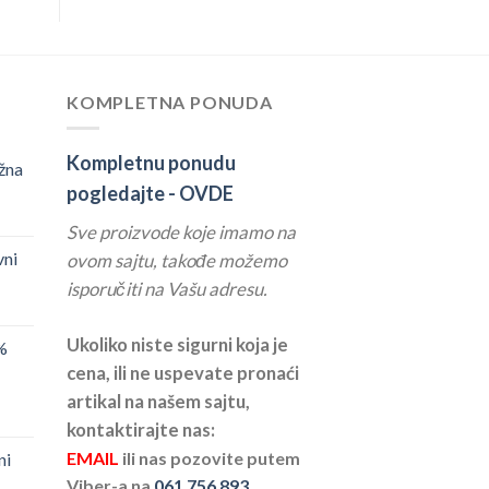
KOMPLETNA PONUDA
Kompletnu ponudu
žna
pogledajte -
OVDE
Sve proizvode koje imamo na
vni
ovom sajtu, takođe možemo
isporučiti na Vašu adresu.
Ukoliko niste sigurni koja je
%
cena, ili ne uspevate pronaći
artikal na našem sajtu,
kontaktirajte nas:
EMAIL
ili nas pozovite putem
ni
Viber-a na
061 756 893