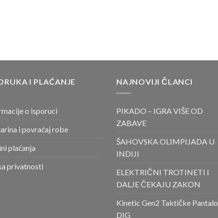
ORUKA I PLAĆANJE
NAJNOVIJI ČLANCI
rmacije o isporuci
PIKADO – IGRA VIŠE OD
ZABAVE
arina i povraćaj robe
ŠAHOVSKA OLIMPIJADA U
ni plaćanja
INDIJI
sa privatnosti
ELEKTRIČNI TROTINETI I
DALJE ČEKAJU ZAKON
Kinetic Gen2 Taktičke Pantal
DIG