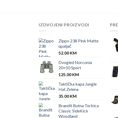
IZDVOJENI PROIZVODI
PR
Zippo 238 Pink Matte
upaljač
52.00
KM
Dvogled Norconia
20×50 Sport
125.00
KM
Taktička kapa Jungle
Hat Zelena
35.00
KM
Brandit Butna Torbica
Classic SideKick
Woodland