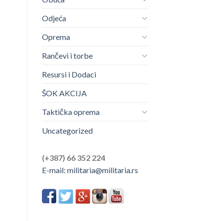
Odjeća
Oprema
Rančevi i torbe
Resursi i Dodaci
ŠOK AKCIJA
Taktička oprema
Uncategorized
(+387) 66 352 224
E-mail:
militaria@militaria.rs