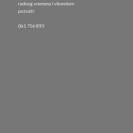
radnog vremena i vikendom
pozvati:
061 756 893