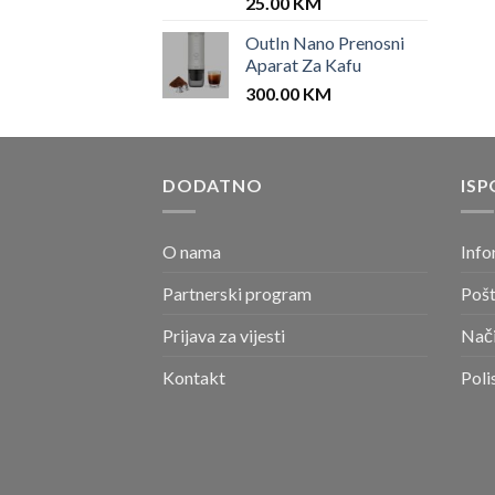
25.00
KM
OutIn Nano Prenosni
Aparat Za Kafu
300.00
KM
DODATNO
ISP
O nama
Info
Partnerski program
Pošt
Prijava za vijesti
Nači
Kontakt
Poli