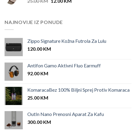
Original
Current
25.00
KM
12.00
KM
price
price
was:
is:
25.00 KM.
12.00 KM.
NAJNOVIJE IZ PONUDE
Zippo Signature Kožna Futrola Za Lulu
120.00
KM
Antifon Gamo Aktivni Fluo Earmuff
92.00
KM
KomaracaBez 100% Biljni Sprej Protiv Komaraca
25.00
KM
OutIn Nano Prenosni Aparat Za Kafu
300.00
KM