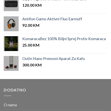
120.00
KM
Antifon Gamo Aktivni Fluo Earmuff
92.00
KM
KomaracaBez 100% Biljni Sprej Protiv Komaraca
25.00
KM
OutIn Nano Prenosni Aparat Za Kafu
300.00
KM
DODATNO
O nama