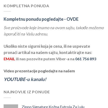
KOMPLETNA PONUDA
Kompletnu ponudu pogledajte -
OVDE
Sve proizvode koje imamo na ovom sajtu, takođe možemo
isporučiti na Vašu adresu.
Ukoliko niste sigurni koja je cena, ili ne uspevate
pronaći artikal na našem sajtu, kontaktirajte nas:
EMAIL
ili nas pozovite putem Viber-a na
061 756 893
Video prezentacije pogledajte na našem
YOUTUBE-u kanalu!
NAJNOVIJE IZ PONUDE
Zippo Signature Kožna Futrola Za Lulu