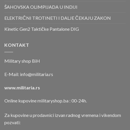
ŠAHOVSKA OLIMPIJADA U INDIJI
ELEKTRIČNI TROTINETI I DALJE ČEKAJU ZAKON
Kinetic Gen2 Taktičke Pantalone DIG
KONTAKT
Military shop BiH
E-Mail:
info@militaria.rs
www.militaria.rs
Online kupovine militaryshop.ba : 00-24h.
Za kupovine u prodavnici izvan radnog vremena i vikendom
pozvati: