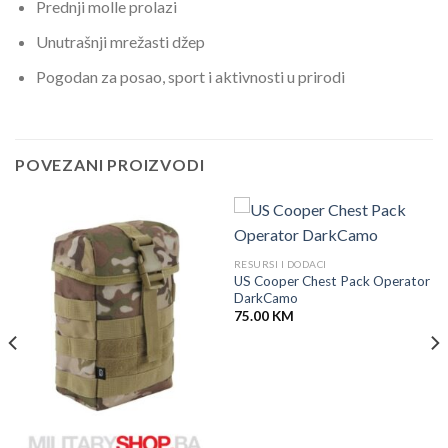
Prednji molle prolazi
Unutrašnji mrežasti džep
Pogodan za posao, sport i aktivnosti u prirodi
POVEZANI PROIZVODI
RESURSI I DODACI
US Cooper Chest Pack Operator
DarkCamo
75.00
KM