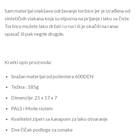
Sam materijal olakšava održavanje torbice jer je izrađena od
sintetičnih vlakana koja su otporna na prljanje i lako se čiste.
Torbicu možete lako držati i u ruci ili je okačiti na ranac
opasač ili pak negde drugde.
Kratki opis proizvoda:
Snažan materijal od poliestera 600DEN
Težina : 185g
Dimenzije: 21 x 17 x 7
PALS i Molle sistem
Kvalitetni ziperi sa kanapom za lako otvaranje
Dve čičak podloge za oznake