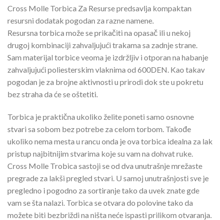
Cross Molle Torbica Za Resurse predsavlja kompaktan
resursni dodatak pogodan za razne namene.
Resursna torbica može se prikačiti na opasač ili u nekoj
drugoj kombinaciji zahvaljujući trakama sa zadnje strane.
Sam materijal torbice veoma je izdržljiv i otporan na habanje
zahvaljujući poliesterskim vlaknima od 600DEN. Kao takav
pogodan je za brojne aktivnosti u prirodi dok ste u pokretu
bez straha da će se oštetiti.
Torbica je praktična ukoliko želite poneti samo osnovne
stvari sa sobom bez potrebe za celom torbom. Takođe
ukoliko nema mesta u rancu onda je ova torbica idealna za lak
pristup najbitnijim stvarima koje su vam na dohvat ruke.
Cross Molle Trobica sastoji se od dva unutrašnje mrežaste
pregrade za lakši pregled stvari. U samoj unutrašnjosti sve je
pregledno i pogodno za sortiranje tako da uvek znate gde
vam se šta nalazi. Torbica se otvara do polovine tako da
možete biti bezbriždi na ništa neće ispasti prilikom otvaranja.