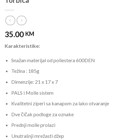
Torbica
35.00
KM
Karakteristike:
Snažan materijal od poliestera 600DEN
Težina : 185g
Dimenzije: 21 x 17 x 7
PALS i Molle sistem
Kvalitetni ziperi sa kanapom za lako otvaranje
Dve čičak podloge za oznake
Prednji molle prolazi
Unutrašnji mrežasti džep