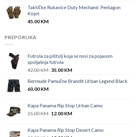
Taktičke Rukavice Duty Mechanic Pentagon
Kojot
45.00
KM
PREPORUKA
Futrola za pištolj koja se nosi za pojasom
spoljašnja futrola
Original
Current
42.00
KM
35.00
KM
price
price
Bermude Pamučne Brandit Urban Legend Black
was:
is:
60.00
KM
42.00 KM.
35.00 KM.
Kapa Panama Rip Stop Urban Camo
Original
Current
25.00
KM
12.00
KM
price
price
was:
is:
Kapa Panama Rip Stop Desert Camo
25.00 KM.
12.00 KM.