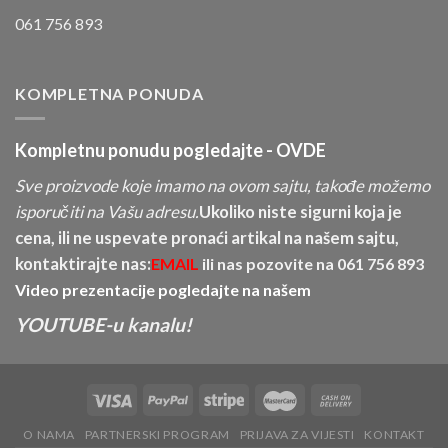
061 756 893
KOMPLETNA PONUDA
Kompletnu ponudu pogledajte -
OVDE
Sve proizvode koje imamo na ovom sajtu, takođe možemo
isporučiti na Vašu adresu.
Ukoliko niste sigurni koja je
cena, ili ne uspevate pronaći artikal na našem sajtu,
kontaktirajte nas:
EMAIL
ili nas pozovite na
061 756 893
Video prezentacije pogledajte na našem
YOUTUBE-u kanalu!
O NAMA
PARTNERSKI PROGRAM
PRIJAVA ZA VIJESTI
KONTAKT