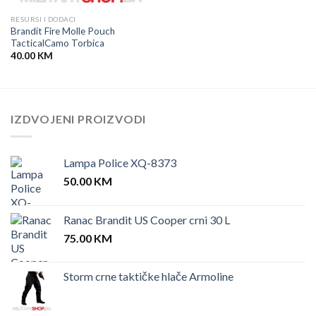
RESURSI I DODACI
Brandit Fire Molle Pouch
TacticalCamo Torbica
40.00
KM
IZDVOJENI PROIZVODI
Lampa Police XQ-8373
50.00
KM
Ranac Brandit US Cooper crni 30 L
75.00
KM
Storm crne taktičke hlače Armoline