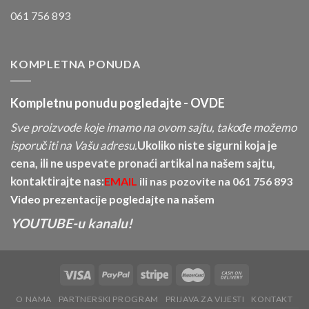
061 756 893
KOMPLETNA PONUDA
Kompletnu ponudu pogledajte -
OVDE
Sve proizvode koje imamo na ovom sajtu, takođe možemo
isporučiti na Vašu adresu.
Ukoliko niste sigurni koja je
cena, ili ne uspevate pronaći artikal na našem sajtu,
kontaktirajte nas:
EMAIL
ili nas pozovite na
061 756 893
Video prezentacije pogledajte na našem
YOUTUBE-u kanalu!
O NAMA
PARTNERSKI PROGRAM
PRIJAVA ZA VIJESTI
KONTAKT