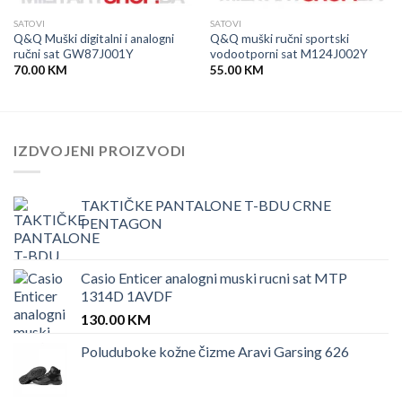
SATOVI
SATOVI
Q&Q Muški digitalni i analogni
Q&Q muški ručni sportski
ručni sat GW87J001Y
vodootporni sat M124J002Y
70.00
KM
55.00
KM
IZDVOJENI PROIZVODI
TAKTIČKE PANTALONE T-BDU CRNE
PENTAGON
Casio Enticer analogni muski rucni sat MTP
1314D 1AVDF
130.00
KM
Poluduboke kožne čizme Aravi Garsing 626