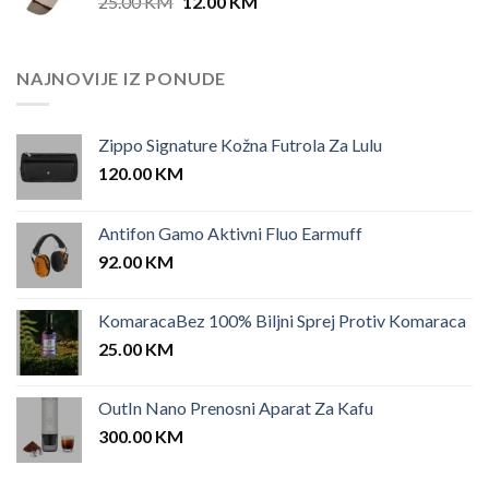
Original
Current
25.00
KM
12.00
KM
price
price
was:
is:
25.00 KM.
12.00 KM.
NAJNOVIJE IZ PONUDE
Zippo Signature Kožna Futrola Za Lulu
120.00
KM
Antifon Gamo Aktivni Fluo Earmuff
92.00
KM
KomaracaBez 100% Biljni Sprej Protiv Komaraca
25.00
KM
OutIn Nano Prenosni Aparat Za Kafu
300.00
KM