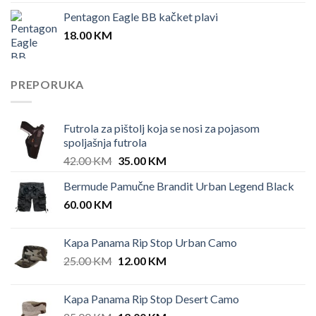
Pentagon Eagle BB kačket plavi
18.00
KM
PREPORUKA
Futrola za pištolj koja se nosi za pojasom
spoljašnja futrola
Original
Current
42.00
KM
35.00
KM
price
price
Bermude Pamučne Brandit Urban Legend Black
was:
is:
60.00
KM
42.00 KM.
35.00 KM.
Kapa Panama Rip Stop Urban Camo
Original
Current
25.00
KM
12.00
KM
price
price
was:
is:
Kapa Panama Rip Stop Desert Camo
25.00 KM.
12.00 KM.