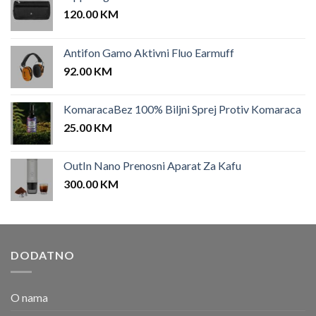
120.00
KM
Antifon Gamo Aktivni Fluo Earmuff
92.00
KM
KomaracaBez 100% Biljni Sprej Protiv Komaraca
25.00
KM
OutIn Nano Prenosni Aparat Za Kafu
300.00
KM
DODATNO
O nama