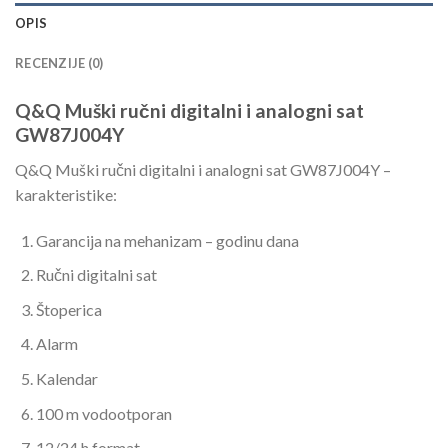
OPIS
RECENZIJE (0)
Q&Q Muški ručni digitalni i analogni sat
GW87J004Y
Q&Q Muški ručni digitalni i analogni sat GW87J004Y –
karakteristike:
Garancija na mehanizam – godinu dana
Ručni digitalni sat
Štoperica
Alarm
Kalendar
100 m vodootporan
12/24 h format