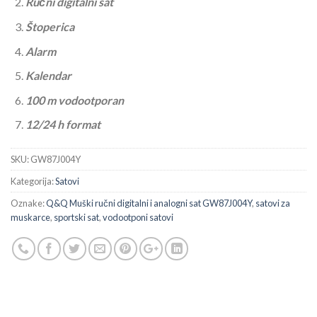
Ručni digitalni sat
Štoperica
Alarm
Kalendar
100 m vodootporan
12/24 h format
SKU:
GW87J004Y
Kategorija:
Satovi
Oznake:
Q&Q Muški ručni digitalni i analogni sat GW87J004Y
,
satovi za
muskarce
,
sportski sat
,
vodootponi satovi