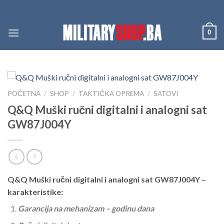
Skip
to
content
0
POČETNA
/
SHOP
/
TAKTIČKA OPREMA
/
SATOVI
Q&Q Muški ručni digitalni i analogni sat
GW87J004Y
Q&Q Muški ručni digitalni i analogni sat GW87J004Y –
karakteristike:
Garancija na mehanizam – godinu dana