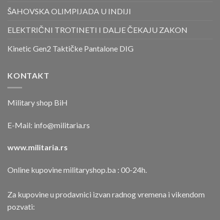
ŠAHOVSKA OLIMPIJADA U INDIJI
ELEKTRIČNI TROTINETI I DALJE ČEKAJU ZAKON
Kinetic Gen2 Taktičke Pantalone DIG
KONTAKT
Military shop BiH
E-Mail:
info@militaria.rs
www.militaria.rs
Online kupovine militaryshop.ba : 00-24h.
Za kupovine u prodavnici izvan radnog vremena i vikendom
pozvati: