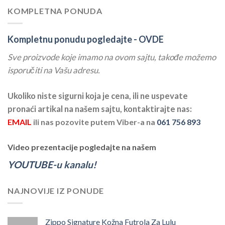
KOMPLETNA PONUDA
Kompletnu ponudu pogledajte -
OVDE
Sve proizvode koje imamo na ovom sajtu, takođe možemo
isporučiti na Vašu adresu.
Ukoliko niste sigurni koja je cena, ili ne uspevate
pronaći artikal na našem sajtu, kontaktirajte nas:
EMAIL
ili nas pozovite putem Viber-a na
061 756 893
Video prezentacije pogledajte na našem
YOUTUBE-u kanalu!
NAJNOVIJE IZ PONUDE
Zippo Signature Kožna Futrola Za Lulu