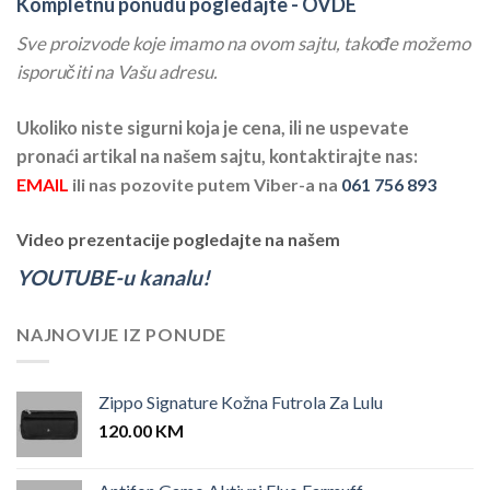
Kompletnu ponudu pogledajte -
OVDE
Sve proizvode koje imamo na ovom sajtu, takođe možemo
isporučiti na Vašu adresu.
Ukoliko niste sigurni koja je cena, ili ne uspevate
pronaći artikal na našem sajtu, kontaktirajte nas:
EMAIL
ili nas pozovite putem Viber-a na
061 756 893
Video prezentacije pogledajte na našem
YOUTUBE-u kanalu!
NAJNOVIJE IZ PONUDE
Zippo Signature Kožna Futrola Za Lulu
120.00
KM