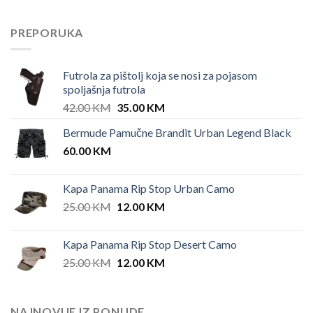
PREPORUKA
Futrola za pištolj koja se nosi za pojasom
spoljašnja futrola
Original
Current
42.00
KM
35.00
KM
price
price
Bermude Pamučne Brandit Urban Legend Black
was:
is:
60.00
KM
42.00 KM.
35.00 KM.
Kapa Panama Rip Stop Urban Camo
Original
Current
25.00
KM
12.00
KM
price
price
was:
is:
Kapa Panama Rip Stop Desert Camo
25.00 KM.
12.00 KM.
Original
Current
25.00
KM
12.00
KM
price
price
was:
is:
25.00 KM.
12.00 KM.
NAJNOVIJE IZ PONUDE