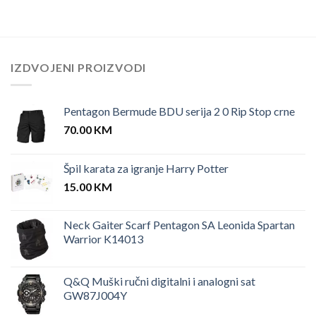
IZDVOJENI PROIZVODI
Pentagon Bermude BDU serija 2 0 Rip Stop crne
70.00
KM
Špil karata za igranje Harry Potter
15.00
KM
Neck Gaiter Scarf Pentagon SA Leonida Spartan
Warrior K14013
Q&Q Muški ručni digitalni i analogni sat
GW87J004Y