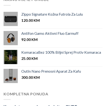
Zippo Signature Kožna Futrola Za Lulu
120.00
KM
Antifon Gamo Aktivni Fluo Earmuff
92.00
KM
KomaracaBez 100% Biljni Sprej Protiv Komaraca
25.00
KM
OutIn Nano Prenosni Aparat Za Kafu
300.00
KM
KOMPLETNA PONUDA