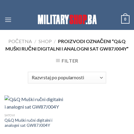
Skip
to
content
0
POČETNA
/
SHOP
/
PROIZVODI OZNAČENI “Q&Q
MUŠKI RUČNI DIGITALNI I ANALOGNI SAT GW87J004Y”
FILTER
SATOVI
Q&Q Muški ručni digitalni i
analogni sat GW87J004Y