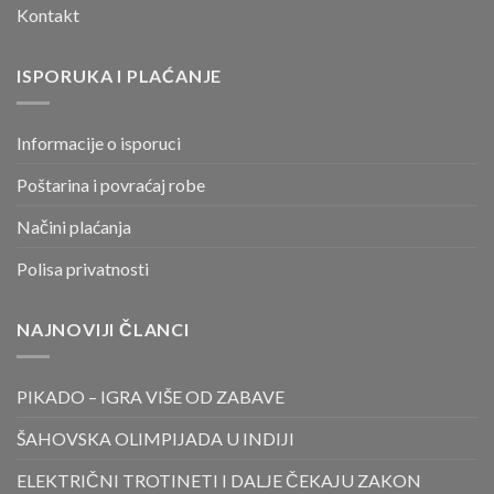
Kontakt
ISPORUKA I PLAĆANJE
Informacije o isporuci
Poštarina i povraćaj robe
Načini plaćanja
Polisa privatnosti
NAJNOVIJI ČLANCI
PIKADO – IGRA VIŠE OD ZABAVE
ŠAHOVSKA OLIMPIJADA U INDIJI
ELEKTRIČNI TROTINETI I DALJE ČEKAJU ZAKON