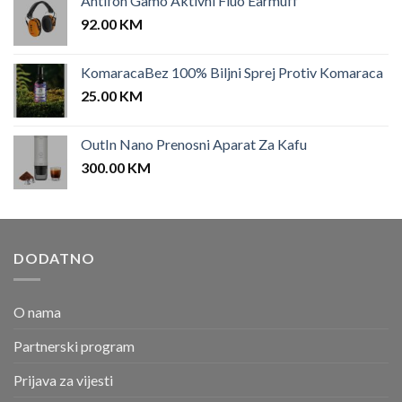
Antifon Gamo Aktivni Fluo Earmuff
92.00
KM
KomaracaBez 100% Biljni Sprej Protiv Komaraca
25.00
KM
OutIn Nano Prenosni Aparat Za Kafu
300.00
KM
DODATNO
O nama
Partnerski program
Prijava za vijesti