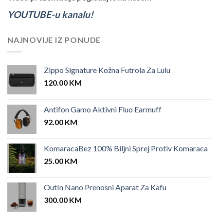
YOUTUBE-u kanalu!
NAJNOVIJE IZ PONUDE
Zippo Signature Kožna Futrola Za Lulu
120.00
KM
Antifon Gamo Aktivni Fluo Earmuff
92.00
KM
KomaracaBez 100% Biljni Sprej Protiv Komaraca
25.00
KM
OutIn Nano Prenosni Aparat Za Kafu
300.00
KM