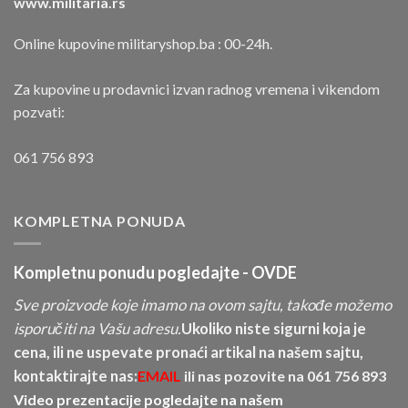
www.militaria.rs
Online kupovine militaryshop.ba : 00-24h.
Za kupovine u prodavnici izvan radnog vremena i vikendom
pozvati:
061 756 893
KOMPLETNA PONUDA
Kompletnu ponudu pogledajte -
OVDE
Sve proizvode koje imamo na ovom sajtu, takođe možemo
isporučiti na Vašu adresu.
Ukoliko niste sigurni koja je
cena, ili ne uspevate pronaći artikal na našem sajtu,
kontaktirajte nas:
EMAIL
ili nas pozovite na
061 756 893
Video prezentacije pogledajte na našem