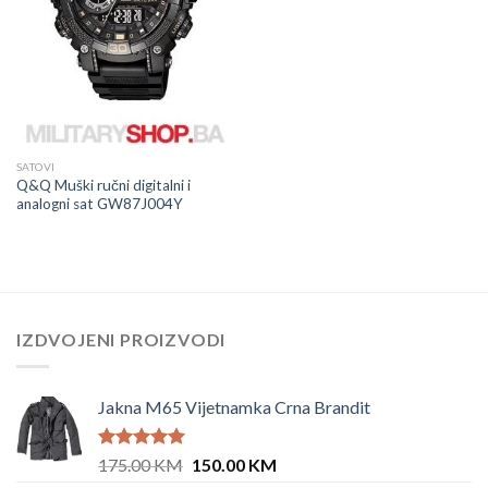
SATOVI
Q&Q Muški ručni digitalni i
analogni sat GW87J004Y
IZDVOJENI PROIZVODI
Jakna M65 Vijetnamka Crna Brandit
Ocjenjeno
Original
Current
175.00
KM
150.00
KM
5.00
od 5
price
price