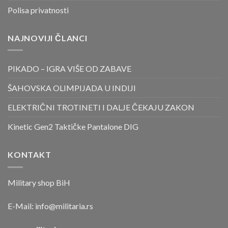
Polisa privatnosti
NAJNOVIJI ČLANCI
PIKADO – IGRA VIŠE OD ZABAVE
ŠAHOVSKA OLIMPIJADA U INDIJI
ELEKTRIČNI TROTINETI I DALJE ČEKAJU ZAKON
Kinetic Gen2 Taktičke Pantalone DIG
KONTAKT
Military shop BiH
E-Mail:
info@militaria.rs