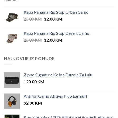
Kapa Panama Rip Stop Urban Camo
Original
Current
25.00
KM
12.00
KM
price
price
was:
is:
Kapa Panama Rip Stop Desert Camo
25.00 KM.
12.00 KM.
Original
Current
25.00
KM
12.00
KM
price
price
was:
is:
25.00 KM.
12.00 KM.
NAJNOVIJE IZ PONUDE
Zippo Signature Kožna Futrola Za Lulu
120.00
KM
Antifon Gamo Aktivni Fluo Earmuff
92.00
KM
KomaracaBez 100% Biljni Sprej Protiv Komaraca