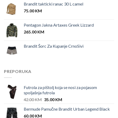
Brandit takticki ranac 30 L camel
was:
is:
75.00
KM
175.00 KM.
150.00 KM.
Pentagon Jakna Artaxes Greek Lizzard
265.00
KM
Brandit Šorc Za Kupanje CrnoSivi
PREPORUKA
Futrola za pištolj koja se nosi za pojasom
spoljašnja futrola
Original
Current
42.00
KM
35.00
KM
price
price
Bermude Pamučne Brandit Urban Legend Black
was:
is:
60.00
KM
42.00 KM.
35.00 KM.