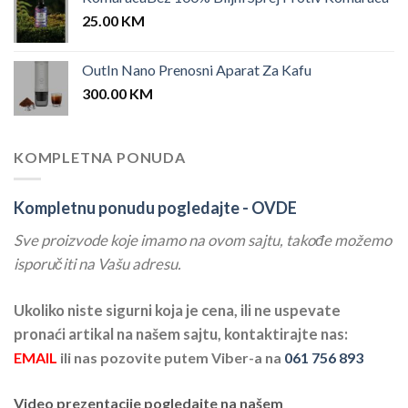
25.00
KM
OutIn Nano Prenosni Aparat Za Kafu
300.00
KM
KOMPLETNA PONUDA
Kompletnu ponudu pogledajte -
OVDE
Sve proizvode koje imamo na ovom sajtu, takođe možemo
isporučiti na Vašu adresu.
Ukoliko niste sigurni koja je cena, ili ne uspevate
pronaći artikal na našem sajtu, kontaktirajte nas:
EMAIL
ili nas pozovite putem Viber-a na
061 756 893
Video prezentacije pogledajte na našem