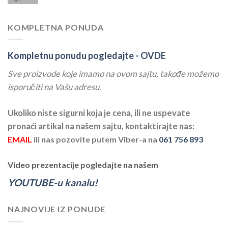
KOMPLETNA PONUDA
Kompletnu ponudu pogledajte -
OVDE
Sve proizvode koje imamo na ovom sajtu, takođe možemo
isporučiti na Vašu adresu.
Ukoliko niste sigurni koja je cena, ili ne uspevate
pronaći artikal na našem sajtu, kontaktirajte nas:
EMAIL
ili nas pozovite putem Viber-a na
061 756 893
Video prezentacije pogledajte na našem
YOUTUBE-u kanalu!
NAJNOVIJE IZ PONUDE