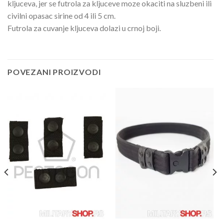
kljuceva, jer se futrola za kljuceve moze okaciti na sluzbeni ili
civilni opasac sirine od 4 ili 5 cm.
Futrola za cuvanje kljuceva dolazi u crnoj boji.
POVEZANI PROIZVODI