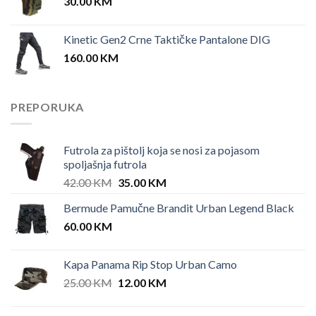
30.00
KM
Kinetic Gen2 Crne Taktičke Pantalone DIG
160.00
KM
PREPORUKA
Futrola za pištolj koja se nosi za pojasom
spoljašnja futrola
Original
Current
42.00
KM
35.00
KM
price
price
Bermude Pamučne Brandit Urban Legend Black
was:
is:
60.00
KM
42.00 KM.
35.00 KM.
Kapa Panama Rip Stop Urban Camo
Original
Current
25.00
KM
12.00
KM
price
price
was:
is: