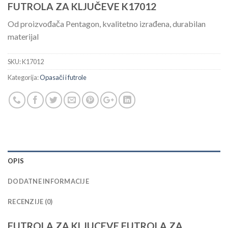
FUTROLA ZA KLJUČEVE K17012
Od proizvođača Pentagon, kvalitetno izrađena, durabilan
materijal
SKU:
K17012
Kategorija:
Opasači i futrole
OPIS
DODATNE INFORMACIJE
RECENZIJE (0)
FUTROLA ZA KLJUCEVE FUTROLA ZA