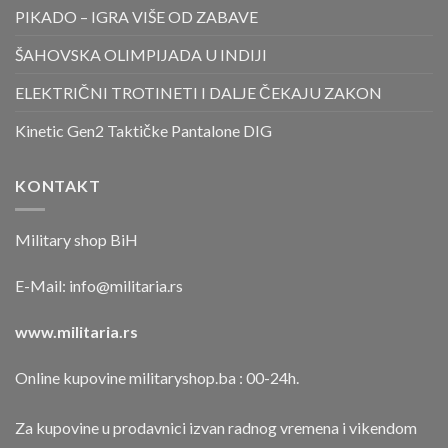
PIKADO – IGRA VIŠE OD ZABAVE
ŠAHOVSKA OLIMPIJADA U INDIJI
ELEKTRIČNI TROTINETI I DALJE ČEKAJU ZAKON
Kinetic Gen2 Taktičke Pantalone DIG
KONTAKT
Military shop BiH
E-Mail:
info@militaria.rs
www.militaria.rs
Online kupovine militaryshop.ba : 00-24h.
Za kupovine u prodavnici izvan radnog vremena i vikendom