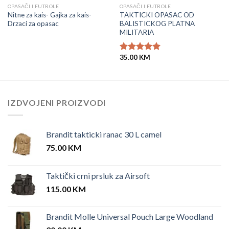
OPASAČI I FUTROLE
OPASAČI I FUTROLE
Nitne za kais- Gajka za kais-
TAKTICKI OPASAC OD
Drzaci za opasac
BALISTICKOG PLATNA
MILITARIA
35.00
KM
Ocjenjeno
5.00
od 5
IZDVOJENI PROIZVODI
Brandit takticki ranac 30 L camel
75.00
KM
Taktički crni prsluk za Airsoft
115.00
KM
Brandit Molle Universal Pouch Large Woodland