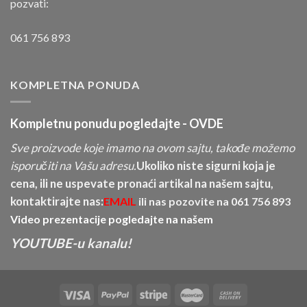
pozvati:
061 756 893
KOMPLETNA PONUDA
Kompletnu ponudu pogledajte -
OVDE
Sve proizvode koje imamo na ovom sajtu, takođe možemo
isporučiti na Vašu adresu.
Ukoliko niste sigurni koja je
cena, ili ne uspevate pronaći artikal na našem sajtu,
kontaktirajte nas:
EMAIL
ili nas pozovite na
061 756 893
Video prezentacije pogledajte na našem
YOUTUBE-u kanalu!