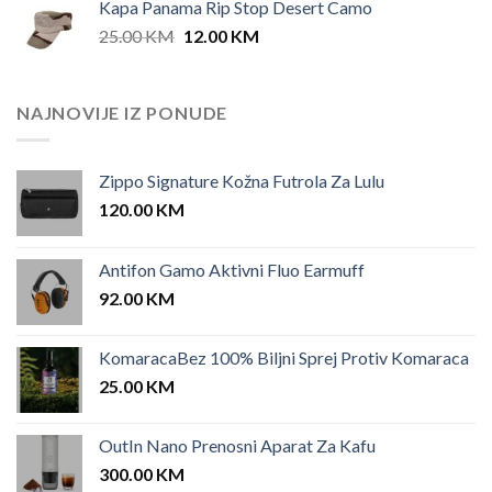
Kapa Panama Rip Stop Desert Camo
25.00 KM.
12.00 KM.
Original
Current
25.00
KM
12.00
KM
price
price
was:
is:
25.00 KM.
12.00 KM.
NAJNOVIJE IZ PONUDE
Zippo Signature Kožna Futrola Za Lulu
120.00
KM
Antifon Gamo Aktivni Fluo Earmuff
92.00
KM
KomaracaBez 100% Biljni Sprej Protiv Komaraca
25.00
KM
OutIn Nano Prenosni Aparat Za Kafu
300.00
KM