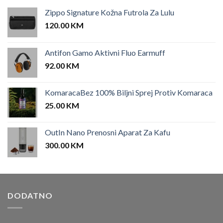
Zippo Signature Kožna Futrola Za Lulu
120.00
KM
Antifon Gamo Aktivni Fluo Earmuff
92.00
KM
KomaracaBez 100% Biljni Sprej Protiv Komaraca
25.00
KM
OutIn Nano Prenosni Aparat Za Kafu
300.00
KM
DODATNO