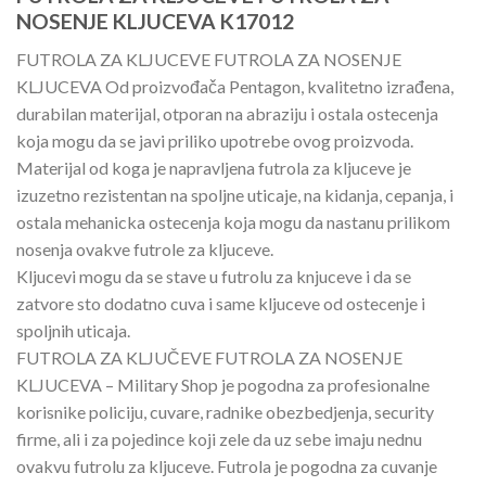
NOSENJE KLJUCEVA K17012
FUTROLA ZA KLJUCEVE FUTROLA ZA NOSENJE
KLJUCEVA Od proizvođača Pentagon, kvalitetno izrađena,
durabilan materijal, otporan na abraziju i ostala ostecenja
koja mogu da se javi priliko upotrebe ovog proizvoda.
Materijal od koga je napravljena futrola za kljuceve je
izuzetno rezistentan na spoljne uticaje, na kidanja, cepanja, i
ostala mehanicka ostecenja koja mogu da nastanu prilikom
nosenja ovakve futrole za kljuceve.
Kljucevi mogu da se stave u futrolu za knjuceve i da se
zatvore sto dodatno cuva i same kljuceve od ostecenje i
spoljnih uticaja.
FUTROLA ZA KLJUČEVE FUTROLA ZA NOSENJE
KLJUCEVA – Military Shop je pogodna za profesionalne
korisnike policiju, cuvare, radnike obezbedjenja, security
firme, ali i za pojedince koji zele da uz sebe imaju nednu
ovakvu futrolu za kljuceve. Futrola je pogodna za cuvanje