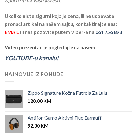
isporučiti na Vašu adresu.
Ukoliko niste sigurni koja je cena, ili ne uspevate
pronaći artikal na našem sajtu, kontaktirajte nas:
EMAIL
ili nas pozovite putem Viber-a na
061 756 893
Video prezentacije pogledajte na našem
YOUTUBE-u kanalu!
NAJNOVIJE IZ PONUDE
Zippo Signature Kožna Futrola Za Lulu
120.00
KM
Antifon Gamo Aktivni Fluo Earmuff
92.00
KM