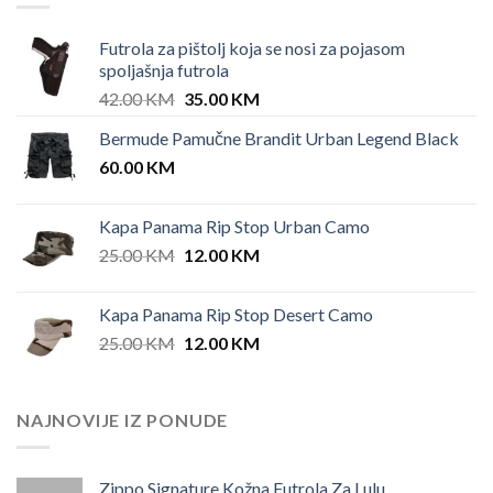
Futrola za pištolj koja se nosi za pojasom
spoljašnja futrola
Original
Current
42.00
KM
35.00
KM
price
price
Bermude Pamučne Brandit Urban Legend Black
was:
is:
60.00
KM
42.00 KM.
35.00 KM.
Kapa Panama Rip Stop Urban Camo
Original
Current
25.00
KM
12.00
KM
price
price
was:
is:
Kapa Panama Rip Stop Desert Camo
25.00 KM.
12.00 KM.
Original
Current
25.00
KM
12.00
KM
price
price
was:
is:
25.00 KM.
12.00 KM.
NAJNOVIJE IZ PONUDE
Zippo Signature Kožna Futrola Za Lulu