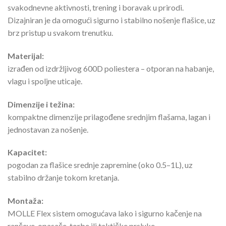
svakodnevne aktivnosti, trening i boravak u prirodi.
Dizajniran je da omogući sigurno i stabilno nošenje flašice, uz
brz pristup u svakom trenutku.
Materijal:
izrađen od izdržljivog 600D poliestera – otporan na habanje,
vlagu i spoljne uticaje.
Dimenzije i težina:
kompaktne dimenzije prilagođene srednjim flašama, lagan i
jednostavan za nošenje.
Kapacitet:
pogodan za flašice srednje zapremine (oko 0.5–1L), uz
stabilno držanje tokom kretanja.
Montaža:
MOLLE Flex sistem omogućava lako i sigurno kačenje na
rančeve, opasače, torbe ili taktičke prsluke.