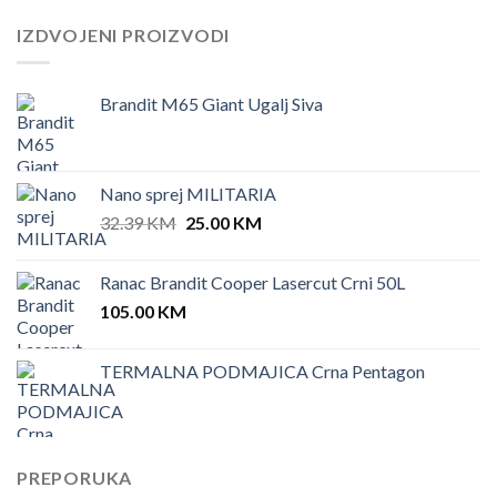
IZDVOJENI PROIZVODI
Brandit M65 Giant Ugalj Siva
Nano sprej MILITARIA
Original
Current
32.39
KM
25.00
KM
price
price
was:
is:
Ranac Brandit Cooper Lasercut Crni 50L
32.39 KM.
25.00 KM.
105.00
KM
TERMALNA PODMAJICA Crna Pentagon
PREPORUKA