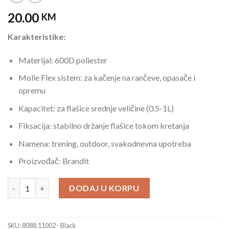
20.00
KM
Karakteristike:
Materijal: 600D poliester
Molle Flex sistem: za kačenje na rančeve, opasače i
opremu
Kapacitet: za flašice srednje veličine (0.5-1L)
Fiksacija: stabilno držanje flašice tokom kretanja
Namena: trening, outdoor, svakodnevna upotreba
Proizvođač: Brandit
Brandit Veliki Crni Nosač Flašice MolleFlex količina
DODAJ U KORPU
SKU:
8088.11002 - Black