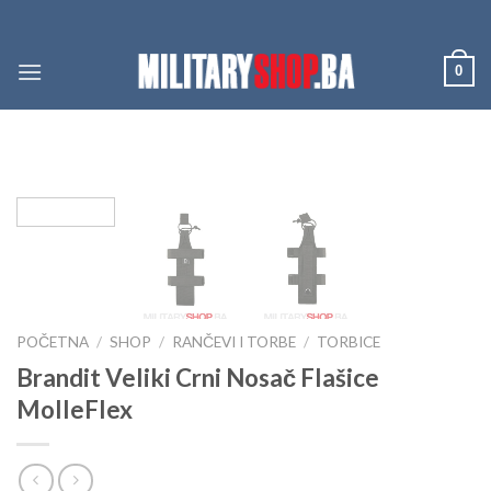
Skip
to
content
0
POČETNA
/
SHOP
/
RANČEVI I TORBE
/
TORBICE
Brandit Veliki Crni Nosač Flašice
MolleFlex