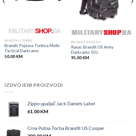
RANČEVI I TORBE
BRANDIT RANČEVI
Brandit Pojasna Torbica Molle
Ranac Brandit US Army
Tactical Darkcamo
Darkcamo 50 L
50.00
KM
95.00
KM
IZDVOJENI PROIZVODI
Zippo upaljač Jack Daniels Label
61.00
KM
Crna Putna Torba Brandit US Cooper
200.00
KM