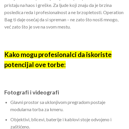
pristaju na haos i greške. Za ljude koji znaju da je brzina
posledica reda i profesionalnost a ne brzopletosti. Operation
Bag ti daje osećaj da si spreman – ne zato što nosiš mnogo,
već zato što je sve na svom mestu.
Kako mogu profesionalci da iskoriste
potencijal ove torbe:
Fotografi i videografi
Glavni prostor sa uklonjivom pregradom postaje
modularna torba za kmeru.
Objektivi, blicevi, baterije i kablovi stoje odvojeno i
zaštićeno.