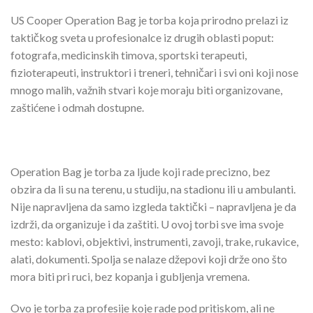
US Cooper Operation Bag je torba koja prirodno prelazi iz
taktičkog sveta u profesionalce iz drugih oblasti poput:
fotografa, medicinskih timova, sportski terapeuti,
fizioterapeuti, instruktori i treneri, tehničari i svi oni koji nose
mnogo malih, važnih stvari koje moraju biti organizovane,
zaštićene i odmah dostupne.
Operation Bag je torba za ljude koji rade precizno, bez
obzira da li su na terenu, u studiju, na stadionu ili u ambulanti.
Nije napravljena da samo izgleda taktički – napravljena je da
izdrži, da organizuje i da zaštiti. U ovoj torbi sve ima svoje
mesto: kablovi, objektivi, instrumenti, zavoji, trake, rukavice,
alati, dokumenti. Spolja se nalaze džepovi koji drže ono što
mora biti pri ruci, bez kopanja i gubljenja vremena.
Ovo je torba za profesije koje rade pod pritiskom, ali ne