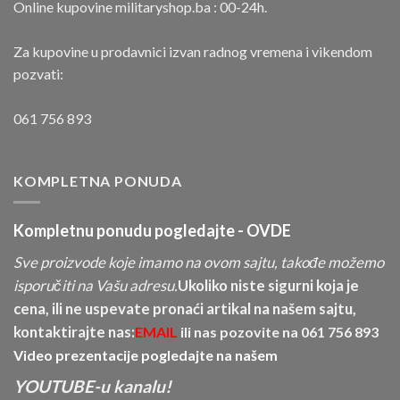
Online kupovine militaryshop.ba : 00-24h.
Za kupovine u prodavnici izvan radnog vremena i vikendom
pozvati:
061 756 893
KOMPLETNA PONUDA
Kompletnu ponudu pogledajte -
OVDE
Sve proizvode koje imamo na ovom sajtu, takođe možemo
isporučiti na Vašu adresu.
Ukoliko niste sigurni koja je
cena, ili ne uspevate pronaći artikal na našem sajtu,
kontaktirajte nas:
EMAIL
ili nas pozovite na
061 756 893
Video prezentacije pogledajte na našem
YOUTUBE-u kanalu!