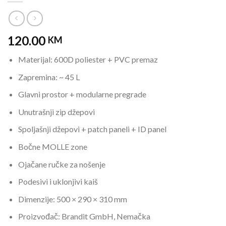
120.00
KM
Materijal: 600D poliester + PVC premaz
Zapremina: ~ 45 L
Glavni prostor + modularne pregrade
Unutrašnji zip džepovi
Spoljašnji džepovi + patch paneli + ID panel
Bočne MOLLE zone
Ojačane ručke za nošenje
Podesivi i uklonjivi kaiš
Dimenzije: 500 × 290 × 310 mm
Proizvođač: Brandit GmbH, Nemačka