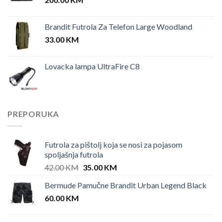
Brandit Futrola Za Telefon Large Woodland
33.00
KM
Lovacka lampa UltraFire C8
PREPORUKA
Futrola za pištolj koja se nosi za pojasom
spoljašnja futrola
Original
Current
42.00
KM
35.00
KM
price
price
Bermude Pamučne Brandit Urban Legend Black
was:
is:
60.00
KM
42.00 KM.
35.00 KM.