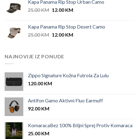
Kapa Panama Rip Stop Urban Camo
Original
Current
25.00
KM
12.00
KM
price
price
was:
is:
Kapa Panama Rip Stop Desert Camo
25.00 KM.
12.00 KM.
Original
Current
25.00
KM
12.00
KM
price
price
was:
is:
25.00 KM.
12.00 KM.
NAJNOVIJE IZ PONUDE
Zippo Signature Kožna Futrola Za Lulu
120.00
KM
Antifon Gamo Aktivni Fluo Earmuff
92.00
KM
KomaracaBez 100% Biljni Sprej Protiv Komaraca
25.00
KM