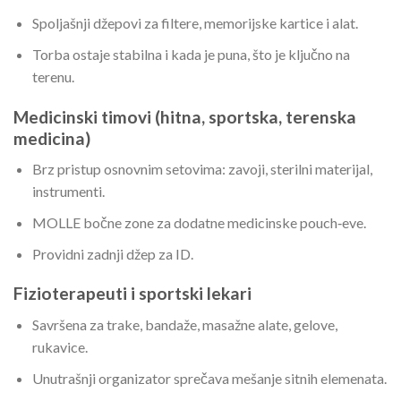
Spoljašnji džepovi za filtere, memorijske kartice i alat.
Torba ostaje stabilna i kada je puna, što je ključno na
terenu.
Medicinski timovi (hitna, sportska, terenska
medicina)
Brz pristup osnovnim setovima: zavoji, sterilni materijal,
instrumenti.
MOLLE bočne zone za dodatne medicinske pouch‑eve.
Providni zadnji džep za ID.
Fizioterapeuti i sportski lekari
Savršena za trake, bandaže, masažne alate, gelove,
rukavice.
Unutrašnji organizator sprečava mešanje sitnih elemenata.