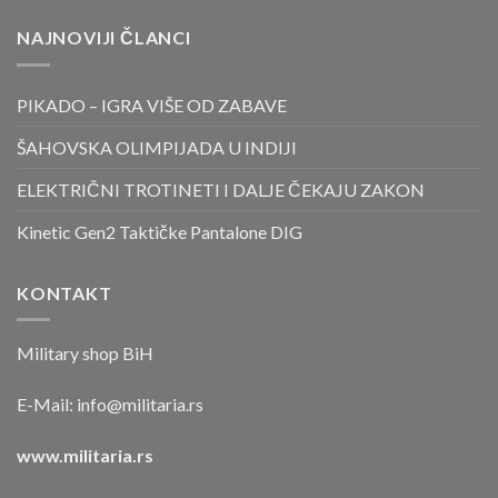
NAJNOVIJI ČLANCI
PIKADO – IGRA VIŠE OD ZABAVE
ŠAHOVSKA OLIMPIJADA U INDIJI
ELEKTRIČNI TROTINETI I DALJE ČEKAJU ZAKON
Kinetic Gen2 Taktičke Pantalone DIG
KONTAKT
Military shop BiH
E-Mail:
info@militaria.rs
www.militaria.rs