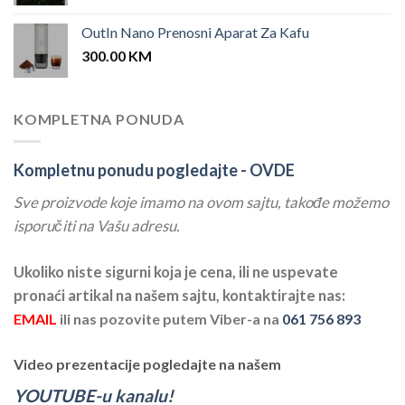
OutIn Nano Prenosni Aparat Za Kafu
300.00
KM
KOMPLETNA PONUDA
Kompletnu ponudu pogledajte -
OVDE
Sve proizvode koje imamo na ovom sajtu, takođe možemo
isporučiti na Vašu adresu.
Ukoliko niste sigurni koja je cena, ili ne uspevate
pronaći artikal na našem sajtu, kontaktirajte nas:
EMAIL
ili nas pozovite putem Viber-a na
061 756 893
Video prezentacije pogledajte na našem
YOUTUBE-u kanalu!