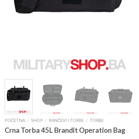
POČETNA
/
SHOP
/
RANČEVI I TORBE
/
TORBE
Crna Torba 45L Brandit Operation Bag