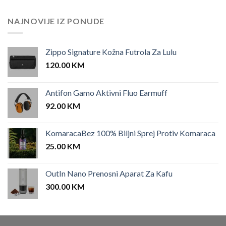
NAJNOVIJE IZ PONUDE
Zippo Signature Kožna Futrola Za Lulu
120.00
KM
Antifon Gamo Aktivni Fluo Earmuff
92.00
KM
KomaracaBez 100% Biljni Sprej Protiv Komaraca
25.00
KM
OutIn Nano Prenosni Aparat Za Kafu
300.00
KM