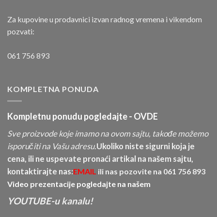
Za kupovine u prodavnici izvan radnog vremena i vikendom
pozvati:
061 756 893
KOMPLETNA PONUDA
Kompletnu ponudu pogledajte -
OVDE
Sve proizvode koje imamo na ovom sajtu, takođe možemo
isporučiti na Vašu adresu.
Ukoliko niste sigurni koja je
cena, ili ne uspevate pronaći artikal na našem sajtu,
kontaktirajte nas:
EMAIL
ili nas pozovite na
061 756 893
Video prezentacije pogledajte na našem
YOUTUBE-u kanalu!