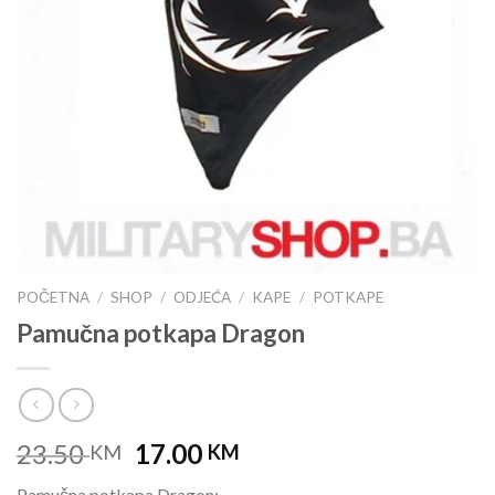
POČETNA
/
SHOP
/
ODJEĆA
/
KAPE
/
POTKAPE
Pamučna potkapa Dragon
Original
Current
23.50
17.00
KM
KM
price
price
Pamučna potkapa Dragon: