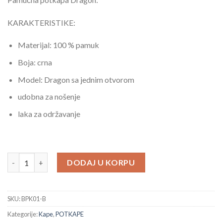
was:
is:
23.50 KM.
17.00 KM.
KARAKTERISTIKE:
Materijal: 100 % pamuk
Boja: crna
Model: Dragon sa jednim otvorom
udobna za nošenje
laka za održavanje
Pamučna potkapa Dragon količina
DODAJ U KORPU
SKU:
BPK01-B
Kategorije:
Kape
,
POTKAPE