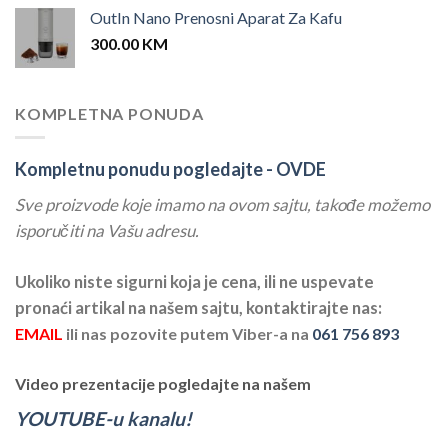
OutIn Nano Prenosni Aparat Za Kafu
300.00
KM
KOMPLETNA PONUDA
Kompletnu ponudu pogledajte -
OVDE
Sve proizvode koje imamo na ovom sajtu, takođe možemo
isporučiti na Vašu adresu.
Ukoliko niste sigurni koja je cena, ili ne uspevate
pronaći artikal na našem sajtu, kontaktirajte nas:
EMAIL
ili nas pozovite putem Viber-a na
061 756 893
Video prezentacije pogledajte na našem
YOUTUBE-u kanalu!