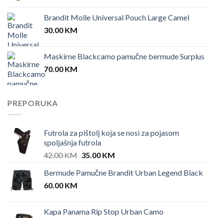
Brandit Molle Universal Pouch Large Camel
30.00
KM
Maskirne Blackcamo pamučne bermude Surplus
70.00
KM
PREPORUKA
Futrola za pištolj koja se nosi za pojasom
spoljašnja futrola
Original
Current
42.00
KM
35.00
KM
price
price
Bermude Pamučne Brandit Urban Legend Black
was:
is:
60.00
KM
42.00 KM.
35.00 KM.
Kapa Panama Rip Stop Urban Camo