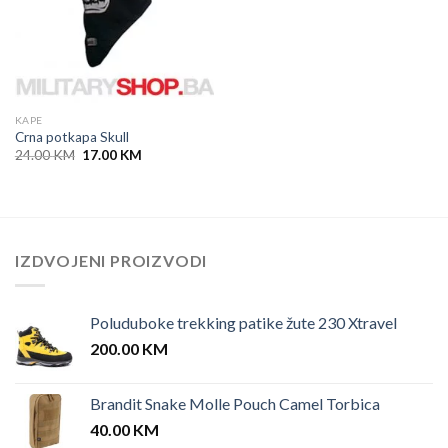
KAPE
Crna potkapa Skull
Original
Current
24.00
KM
17.00
KM
price
price
was:
is:
24.00 KM.
17.00 KM.
IZDVOJENI PROIZVODI
Poluduboke trekking patike žute 230 Xtravel
200.00
KM
Brandit Snake Molle Pouch Camel Torbica
40.00
KM