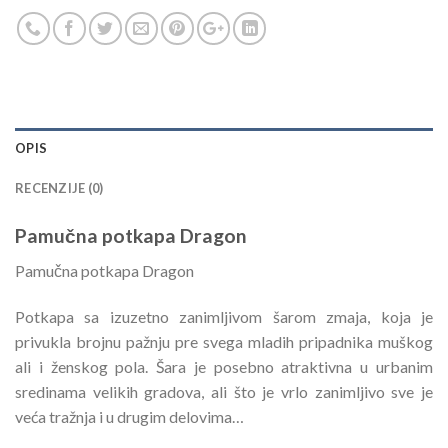
OPIS
RECENZIJE (0)
Pamučna potkapa Dragon
Pamučna potkapa Dragon
Potkapa sa izuzetno zanimljivom šarom zmaja, koja je
privukla brojnu pažnju pre svega mladih pripadnika muškog
ali i ženskog pola. Šara je posebno atraktivna u urbanim
sredinama velikih gradova, ali što je vrlo zanimljivo sve je
veća tražnja i u drugim delovima…