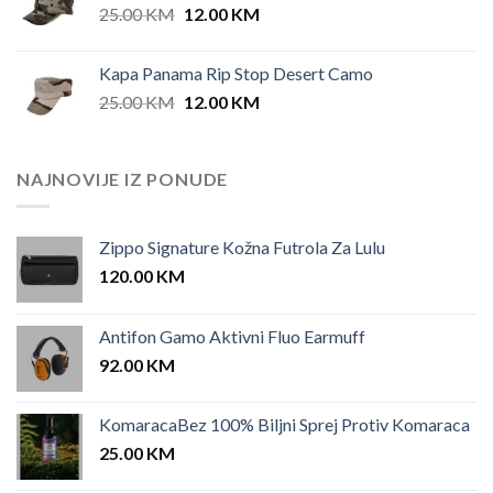
Original
Current
25.00
KM
12.00
KM
price
price
was:
is:
Kapa Panama Rip Stop Desert Camo
25.00 KM.
12.00 KM.
Original
Current
25.00
KM
12.00
KM
price
price
was:
is:
25.00 KM.
12.00 KM.
NAJNOVIJE IZ PONUDE
Zippo Signature Kožna Futrola Za Lulu
120.00
KM
Antifon Gamo Aktivni Fluo Earmuff
92.00
KM
KomaracaBez 100% Biljni Sprej Protiv Komaraca
25.00
KM