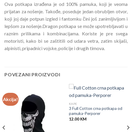
Ova potkapa izrađena je od 100% pamuka, koji je veoma
prijatan za nošenje. Takođe, poseduje jedan obrubljen otvor,
koji joj daje potpun izgled i fantomku čini još zanimljivijom i
lepšom za nošenje.Dragon potkapa se može upotrebljavati u
raznim prilikama i kombinacijama. Koriste je pre svega
motoristi, kako bi se zaštitili od udara vetra, zatim skijaši,
alpinisti, pripadnici vojske, policije i drugih timova.
POVEZANI PROIZVODI
Akcija!
KAPE
3 Full Cotton crna potkapa od
pamuka-Perporer
12.00
KM