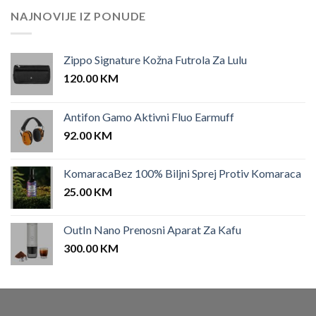
NAJNOVIJE IZ PONUDE
Zippo Signature Kožna Futrola Za Lulu
120.00
KM
Antifon Gamo Aktivni Fluo Earmuff
92.00
KM
KomaracaBez 100% Biljni Sprej Protiv Komaraca
25.00
KM
OutIn Nano Prenosni Aparat Za Kafu
300.00
KM