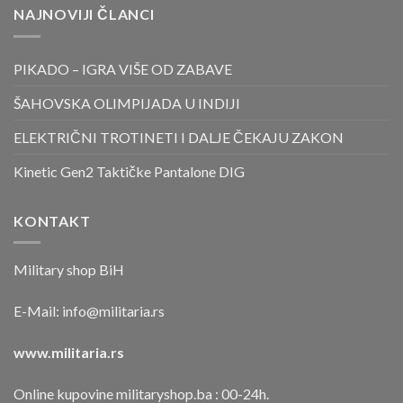
NAJNOVIJI ČLANCI
PIKADO – IGRA VIŠE OD ZABAVE
ŠAHOVSKA OLIMPIJADA U INDIJI
ELEKTRIČNI TROTINETI I DALJE ČEKAJU ZAKON
Kinetic Gen2 Taktičke Pantalone DIG
KONTAKT
Military shop BiH
E-Mail:
info@militaria.rs
www.militaria.rs
Online kupovine militaryshop.ba : 00-24h.