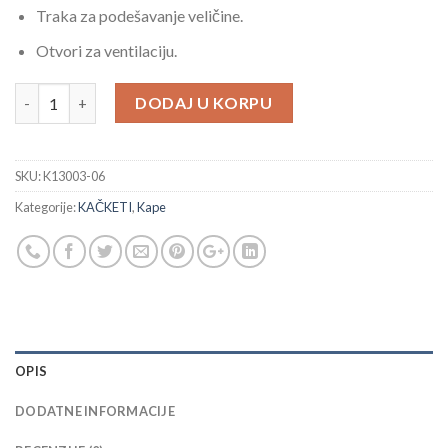
Traka za podešavanje veličine.
Otvori za ventilaciju.
PAMUČNI KAČKET ZELENI PENTAGON 100% PAMUK količina
DODAJ U KORPU
SKU:
K13003-06
Kategorije:
KAČKETI
,
Kape
OPIS
DODATNE INFORMACIJE