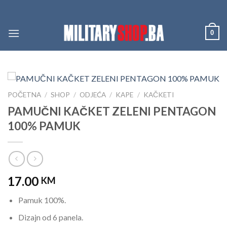
Skip
to
content
0
POČETNA
/
SHOP
/
ODJEĆA
/
KAPE
/
KAČKETI
PAMUČNI KAČKET ZELENI PENTAGON
100% PAMUK
17.00
KM
Pamuk 100%.
Dizajn od 6 panela.