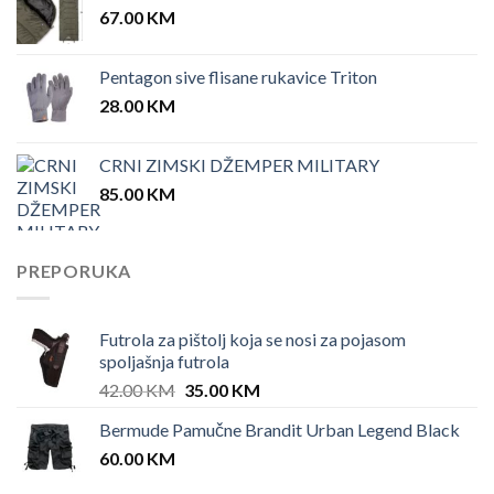
67.00
KM
Pentagon sive flisane rukavice Triton
28.00
KM
CRNI ZIMSKI DŽEMPER MILITARY
85.00
KM
PREPORUKA
Futrola za pištolj koja se nosi za pojasom
spoljašnja futrola
Original
Current
42.00
KM
35.00
KM
price
price
Bermude Pamučne Brandit Urban Legend Black
was:
is:
60.00
KM
42.00 KM.
35.00 KM.