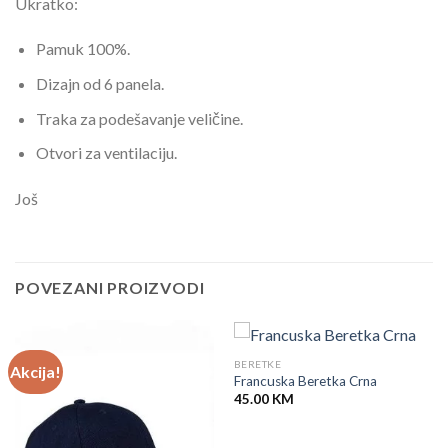
Ukratko:
Pamuk 100%.
Dizajn od 6 panela.
Traka za podešavanje veličine.
Otvori za ventilaciju.
Još
POVEZANI PROIZVODI
BERETKE
Akcija!
Francuska Beretka Crna
45.00
KM