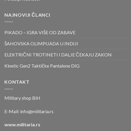
NAJNOVIJI ČLANCI
PIKADO – IGRA VIŠE OD ZABAVE
ŠAHOVSKA OLIMPIJADA U INDIJI
ELEKTRIČNI TROTINETI I DALJE ČEKAJU ZAKON
Kinetic Gen2 Taktičke Pantalone DIG
KONTAKT
Military shop BiH
E-Mail:
info@militaria.rs
www.militaria.rs