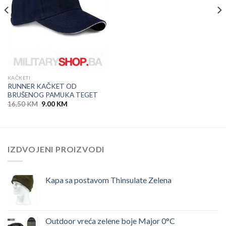
KAČKETI
RUNNER KAČKET OD
BRUŠENOG PAMUKA TEGET
Original
Current
16.50
KM
9.00
KM
price
price
was:
is:
16.50 KM.
9.00 KM.
IZDVOJENI PROIZVODI
Kapa sa postavom Thinsulate Zelena
Outdoor vreća zelene boje Major 0°C