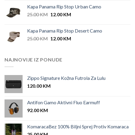
Kapa Panama Rip Stop Urban Camo
Original
Current
25.00
KM
12.00
KM
price
price
was:
is:
Kapa Panama Rip Stop Desert Camo
25.00 KM.
12.00 KM.
Original
Current
25.00
KM
12.00
KM
price
price
was:
is:
25.00 KM.
12.00 KM.
NAJNOVIJE IZ PONUDE
Zippo Signature Kožna Futrola Za Lulu
120.00
KM
Antifon Gamo Aktivni Fluo Earmuff
92.00
KM
KomaracaBez 100% Biljni Sprej Protiv Komaraca
25.00
KM