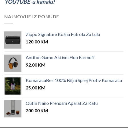
YOUTUBE-u kanalu!
NAJNOVIJE IZ PONUDE
Zippo Signature Kožna Futrola Za Lulu
120.00
KM
Antifon Gamo Aktivni Fluo Earmuff
92.00
KM
KomaracaBez 100% Biljni Sprej Protiv Komaraca
25.00
KM
OutIn Nano Prenosni Aparat Za Kafu
300.00
KM