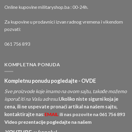
Online kupovine militaryshop.ba : 00-24h.
Za kupovine u prodavnici izvan radnog vremena i vikendom
pozvati:
061 756 893
KOMPLETNA PONUDA
Kompletnu ponudu pogledajte -
OVDE
Sve proizvode koje imamo na ovom sajtu, takođe možemo
isporučiti na Vašu adresu.
Ukoliko niste sigurni koja je
cena, ili ne uspevate pronaći artikal na našem sajtu,
kontaktirajte nas:
EMAIL
ili nas pozovite na
061 756 893
Video prezentacije pogledajte na našem