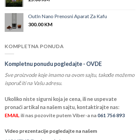
OutIn Nano Prenosni Aparat Za Kafu
300.00
KM
KOMPLETNA PONUDA
Kompletnu ponudu pogledajte -
OVDE
Sve proizvode koje imamo na ovom sajtu, takođe možemo
isporučiti na Vašu adresu.
Ukoliko niste sigurni koja je cena, ili ne uspevate
pronaći artikal na našem sajtu, kontaktirajte nas:
EMAIL
ili nas pozovite putem Viber-a na
061 756 893
Video prezentacije pogledajte na našem