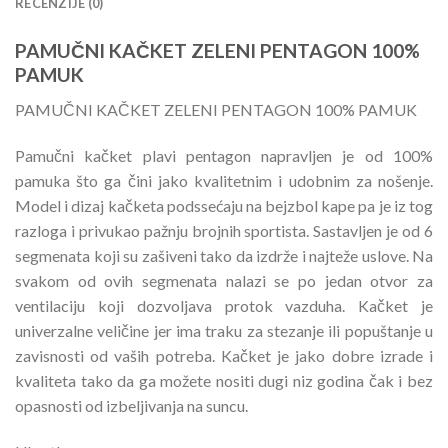
RECENZIJE (0)
PAMUČNI KAČKET ZELENI PENTAGON 100%
PAMUK
PAMUČNI KAČKET ZELENI PENTAGON 100% PAMUK
Pamučni kačket plavi pentagon napravljen je od 100%
pamuka što ga čini jako kvalitetnim i udobnim za nošenje.
Model i dizaj kačketa podssećaju na bejzbol kape pa je iz tog
razloga i privukao pažnju brojnih sportista. Sastavljen je od 6
segmenata koji su zašiveni tako da izdrže i najteže uslove. Na
svakom od ovih segmenata nalazi se po jedan otvor za
ventilaciju koji dozvoljava protok vazduha. Kačket je
univerzalne veličine jer ima traku za stezanje ili popuštanje u
zavisnosti od vaših potreba. Kačket je jako dobre izrade i
kvaliteta tako da ga možete nositi dugi niz godina čak i bez
opasnosti od izbeljivanja na suncu.