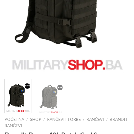
POČETNA
/
SHOP
/
RANČEVI I TORBE
/
RANČEVI
/
BRANDIT
RANČEVI