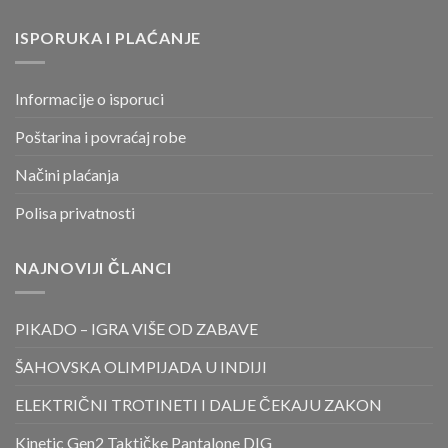
ISPORUKA I PLAĆANJE
Informacije o isporuci
Poštarina i povraćaj robe
Načini plaćanja
Polisa privatnosti
NAJNOVIJI ČLANCI
PIKADO – IGRA VIŠE OD ZABAVE
ŠAHOVSKA OLIMPIJADA U INDIJI
ELEKTRIČNI TROTINETI I DALJE ČEKAJU ZAKON
Kinetic Gen2 Taktičke Pantalone DIG