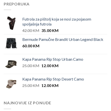
PREPORUKA
Futrola za pištolj koja se nosi za pojasom
spoljašnja futrola
Original
Current
42.00
KM
35.00
KM
price
price
Bermude Pamučne Brandit Urban Legend Black
was:
is:
60.00
KM
42.00 KM.
35.00 KM.
Kapa Panama Rip Stop Urban Camo
Original
Current
25.00
KM
12.00
KM
price
price
was:
is:
Kapa Panama Rip Stop Desert Camo
25.00 KM.
12.00 KM.
Original
Current
25.00
KM
12.00
KM
price
price
was:
is:
25.00 KM.
12.00 KM.
NAJNOVIJE IZ PONUDE