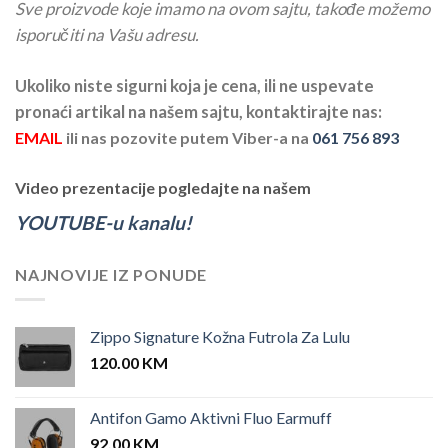
Sve proizvode koje imamo na ovom sajtu, takođe možemo
isporučiti na Vašu adresu.
Ukoliko niste sigurni koja je cena, ili ne uspevate
pronaći artikal na našem sajtu, kontaktirajte nas:
EMAIL
ili nas pozovite putem Viber-a na
061 756 893
Video prezentacije pogledajte na našem
YOUTUBE-u kanalu!
NAJNOVIJE IZ PONUDE
Zippo Signature Kožna Futrola Za Lulu
120.00
KM
Antifon Gamo Aktivni Fluo Earmuff
92.00
KM