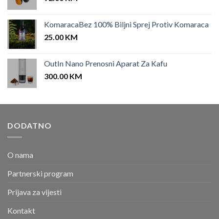
KomaracaBez 100% Biljni Sprej Protiv Komaraca
25.00
KM
OutIn Nano Prenosni Aparat Za Kafu
300.00
KM
DODATNO
O nama
Partnerski program
Prijava za vijesti
Kontakt