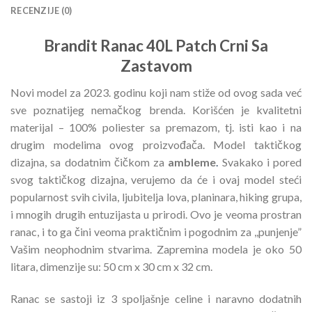
RECENZIJE (0)
Brandit Ranac 40L Patch Crni Sa
Zastavom
Novi model za 2023. godinu koji nam stiže od ovog sada već
sve poznatijeg nemačkog brenda. Korišćen je kvalitetni
materijal – 100% poliester sa premazom, tj. isti kao i na
drugim modelima ovog proizvođača. Model taktičkog
dizajna, sa dodatnim čičkom za
ambleme
.
Svakako i pored
svog taktičkog dizajna, verujemo da će i ovaj model steći
popularnost svih civila, ljubitelja lova, planinara, hiking grupa,
i mnogih drugih entuzijasta u prirodi. Ovo je veoma prostran
ranac, i to ga čini veoma praktičnim i pogodnim za ,,punjenje”
Vašim neophodnim stvarima. Zapremina modela je oko 50
litara, dimenzije su: 50 cm x 30 cm x 32 cm.
Ranac se sastoji iz 3 spoljašnje celine i naravno dodatnih