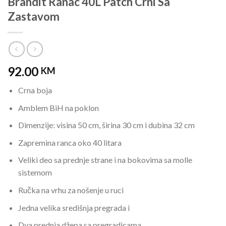
Brandit Ranac 40L Patch Crni Sa
Zastavom
92.00
KM
Crna boja
Amblem BiH na poklon
Dimenzije: visina 50 cm, širina 30 cm i dubina 32 cm
Zapremina ranca oko 40 litara
Veliki deo sa prednje strane i na bokovima sa molle
sistemom
Ručka na vrhu za nošenje u ruci
Jedna velika središnja pregrada i
Dva prednja džepa sa pregradicama