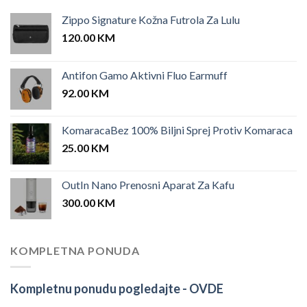
Zippo Signature Kožna Futrola Za Lulu
120.00
KM
Antifon Gamo Aktivni Fluo Earmuff
92.00
KM
KomaracaBez 100% Biljni Sprej Protiv Komaraca
25.00
KM
OutIn Nano Prenosni Aparat Za Kafu
300.00
KM
KOMPLETNA PONUDA
Kompletnu ponudu pogledajte -
OVDE