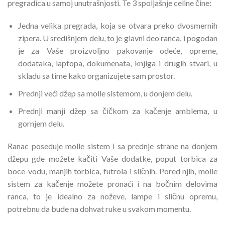
pregradica u samoj unutrašnjosti. Te 3 spoljašnje celine čine:
Jedna velika pregrada, koja se otvara preko dvosmernih
zipera. U središnjem delu, to je glavni deo ranca, i pogodan
je za Vaše proizvoljno pakovanje odeće, opreme,
dodataka, laptopa, dokumenata, knjiga i drugih stvari, u
skladu sa time kako organizujete sam prostor.
Prednji veći džep sa molle sistemom, u donjem delu.
Prednji manji džep sa čičkom za kačenje amblema, u
gornjem delu.
Ranac poseduje molle sistem i sa prednje strane na donjem
džepu gde možete kačiti Vaše dodatke, poput torbica za
boce-vodu, manjih torbica, futrola i sličnih. Pored njih, molle
sistem za kačenje možete pronaći i na bočnim delovima
ranca, to je idealno za noževe, lampe i sličnu opremu,
potrebnu da bude na dohvat ruke u svakom momentu.