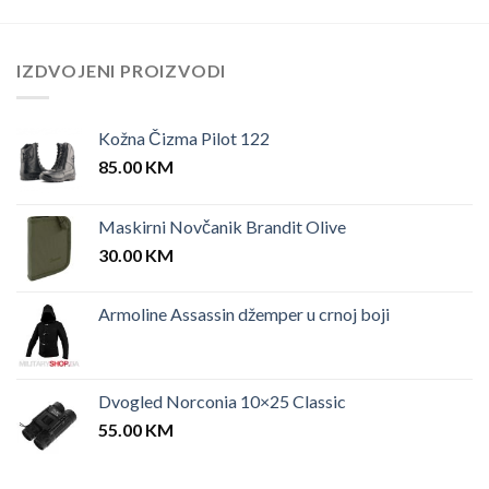
IZDVOJENI PROIZVODI
Kožna Čizma Pilot 122
85.00
KM
Maskirni Novčanik Brandit Olive
30.00
KM
Armoline Assassin džemper u crnoj boji
Dvogled Norconia 10×25 Classic
55.00
KM