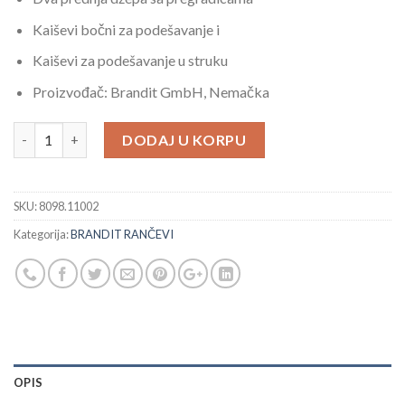
Kaiševi bočni za podešavanje i
Kaiševi za podešavanje u struku
Proizvođač: Brandit GmbH, Nemačka
Brandit Ranac 40L Patch Crni Sa Zastavom količina
DODAJ U KORPU
SKU:
8098.11002
Kategorija:
BRANDIT RANČEVI
OPIS